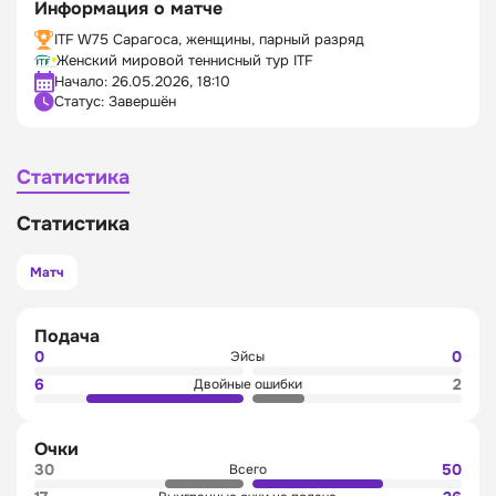
Букмекеры для ставок на киберспорт
НБА
НБА
Baltbet
Информация о матче
Букмекеры для профессиональных игроков
Единая Лига ВТБ
Единая Лига ВТБ
24Бет
ITF W75 Сарагоса, женщины, парный разряд
Букмекеры для ставок на футбол
Евролига
Евролига
Женский мировой теннисный тур ITF
WNBA
WNBA
Начало:
26.05.2026, 18:10
Статус: Завершён
Суперлига
Суперлига
Теннис
Теннис
US Open 2026 ATP
ATP
Статистика
US Open 2026 WTA
WTA
Настольный теннис
Cincinnati ATP
Статистика
Cincinnati WTA
Челленджер
Настольный теннис
Лига Про
Матч
Чемпионат мира
Setka Cup
Волейбол
Кубок мира
Чемпионат Европы
Лига Наций
Подача
0
0
Эйсы
WTT Champions Yokohama, MS
Суперлига России
Киберспорт
6
2
WTT Champions Yokohama, WS
Двойные ошибки
Europe Smash Sweden, WS
IEM Cologne
Europe Smash Sweden, MS
The International
Очки
Волейбол
30
50
Всего
Лига Наций