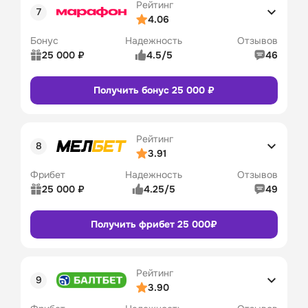
Рейтинг
Сайт
Приложение
Линия в лайве
4/5
4.06
Удобство платежей
4/5
Бонус
Надежность
Отзывов
Служба поддержки
4/5
25 000 ₽
4.5/5
46
Бонусы и акции
5/5
Рейтинг 
5/5
Получить бонус 25 000 ₽
пользователей
Бонусы
17
Коэффициенты
4/5
Сайт
Приложение
Линия в прематче
4/5
Рейтинг
Линия в лайве
4/5
3.91
Удобство платежей
4/5
Фрибет
Надежность
Отзывов
Служба поддержки
4/5
25 000 ₽
4.25/5
49
Бонусы и акции
4/5
Рейтинг 
5/5
Получить фрибет 25 000₽
пользователей
Промокод
Бонусы
Коэффициенты
4/5
15
Линия в прематче
4/5
Рейтинг
Линия в лайве
Сайт
Приложение
3/5
3.90
Удобство платежей
4/5