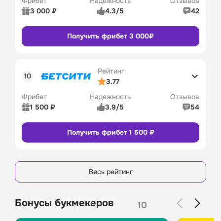
Фрибет
Надежность
Отзывов
Служба поддержки
4/5
3 000 ₽
4.3/5
42
Бонусы и акции
4/5
Рейтинг 
5/5
Получить фрибет 3 000₽
пользователей
Промокод
Бонусы
Коэффициенты
4/5
16
Линия в прематче
4/5
Рейтинг
Линия в лайве
Сайт
Приложение
3/5
3.77
Удобство платежей
4/5
Фрибет
Надежность
Отзывов
Служба поддержки
4/5
1 500 ₽
3.9/5
54
Бонусы и акции
4/5
Рейтинг 
5/5
Получить фрибет 1 500 ₽
пользователей
Промокод
Бонусы
Коэффициенты
3/5
8
Линия в прематче
3/5
Линия в лайве
Сайт
Приложение
4/5
Весь рейтинг
Удобство платежей
4/5
Служба поддержки
4/5
Бонусы букмекеров
10
Бонусы и акции
4/5