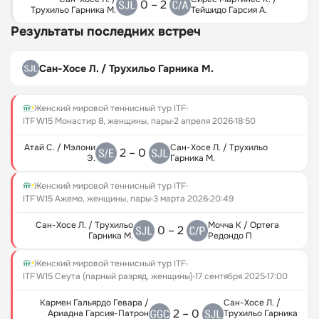
0 – 2
Трухильо Гарника М.
Тейшидо Гарсия А.
Результаты последних встреч
Сан-Хосе Л. / Трухильо Гарника М.
Женский мировой теннисный тур ITF
ITF W15 Монастир 8, женщины, пары
2 апреля 2026
18:50
Атай С. / Мэлони
Сан-Хосе Л. / Трухильо
2 – 0
Э.
Гарника М.
Женский мировой теннисный тур ITF
ITF W15 Ажемо, женщины, пары
3 марта 2026
20:49
Сан-Хосе Л. / Трухильо
Мочча К / Ортега
0 – 2
Гарника М.
Редондо П
Женский мировой теннисный тур ITF
ITF W15 Сеута (парный разряд, женщины)
17 сентября 2025
17:00
Кармен Гальярдо Гевара /
Сан-Хосе Л. /
2 – 0
Ариадна Гарсия-Патрон
Трухильо Гарника