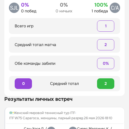
0%
0%
100%
0 побед
0 ничьих
1 победа
Всего игр
1
Средний тотал матча
2
Обе команды забили
0%
0
Средний тотал
2
Результаты личных встреч
Женский мировой теннисный тур ITF
ITF W75 Сарагоса, женщины, парный разряд
26 мая 2026
18:10
Сан-Хосе Л. /
Сирес Мартинес К. /