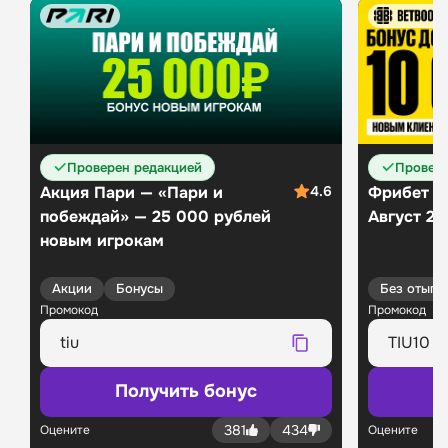
Промокод
Бонусы
13
Сайт
Приложение
Проверен редакцией
Провере
Акция Пари — «Пари и
4.6
Фрибет Б
побеждай» — 25 000 рублей
Август 20
новым игрокам
Акции
Бонусы
Без отыгр
Промокод
Промокод
Получить бонус
П
381
434
Оцените
Оцените