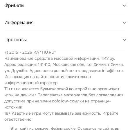
Pari
Фрибеты
Леон
BetBoom
Лига Ставок
Пари
Информация
Leon
Мелбет
БетБум
Winline
Политика конфиденциальности
Прогнозы
Бетсити
Леон
Fonbet
Политика cookies
Марафон
© 2015 - 2026 ИА "TIU.RU"
Винлайн
Прогнозы на спорт
Марафон
Пользовательское соглашение
Наименование средства массовой информации: ТИУ.ру.
Фонбет
Фонбет
Футбол
Адрес редакции: 141410, Московская обл, г.о. Химки, г Химки,
Betcity
Согласие на обработку персональных данных
ул. Дружбы. Адрес электронной почты редакции: info@tiu.ru.
Винлайн
Марафон
Хоккей
Информация на сайте носит исключительно
Melbet
Контакты
информационный характер.
Бетсити
Баскетбол
Tiu.ru не является букмекерской конторой и не организует
Лига Ставок
Вакансии
игры на деньги • Перепечатка материалов без согласования
Мелбет
Теннис
допустима при наличии dofollow-ссылки на страницу-
Olimpbet
Блог
источник
Лига ставок
Настольный теннис
18+ Азартные игры могут вызывать зависимость. Играйте
Архив
ответственно.
Олимпбет
Волейбол
TIU в соцсетях:
Новости
Этот сайт использует файлы cookie. Оставаясь на сайте, вы