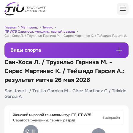
Главная
Матч центр
Теннис
ITF W75 Сарагоса, женщины, парный разряд
Популярные БК
Сан-Хосе Л. / Трухильо Гарника М. - Сирес Мартинес К. / Тейшидо Гарсия А.
Пари
По букмекеру
БетБум
Виды спорта
Леон
Pari
Сан-Хосе Л. / Трухильо Гарника М. -
Приложения для Android
Винлайн
BetBoom
Фонбет
Leon
Пари
Сирес Мартинес К. / Тейшидо Гарсия А.:
Виды спорта
Марафон
Winline
БетБум
результат матча 26 мая 2026
Бетсити
Fonbet
Леон
Баскетбол
Статьи о БК
Мелбет
Лига Ставок
Винлайн
Киберспорт
San Jose L / Trujillo Garnica M - Cirez Martinez C / Teixido
Winline
Garcia A
Лига Ставок
Марафон
Фонбет
Теннис
База знаний
По видам спорта
Олимпбет
Бет-М
Марафон
Хоккей
Виды ставок
Тенниси
Baltbet
Бетсити
Футбол
Футбол
Женский мировой теннисный тур ITF, ITF W75
Футбол
По видам спорта
Основы ставок
Балтбет
Melbet
Мелбет
Хоккей
Завершён
Сарагоса, женщины, парный разряд
Евролига
Сервисы
Бет-М
Olimpbet
Лига Ставок
Баскетбол
Футбол
Виды спорта
Кубок России
Беттери
Tennisi
Олимпбет
Теннис
Хоккей