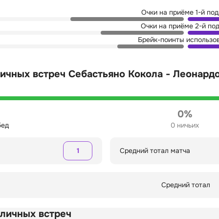
Очки на приёме 1-й по
Очки на приёме 2-й по
Брейк-поинты использо
ичных встреч Себастьяно Кокола - Леонард
0%
бед
0 ничьих
1
Средний тотал матча
Средний тотал
 личных встреч