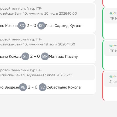
ровой теннисный тур ITF
млийска-Баня 10, мужчины
20 июля 2026
10:00
М
ITF 
2 – 0
но Кокола
Раян Саджид Кутрат
ровой теннисный тур ITF
млийска-Баня 10, мужчины
19 июля 2026
11:00
М
ITF 
2 – 0
ьяно Кокола
Маттиас Пизану
ровой теннисный тур ITF
млийска-Баня 9, мужчины
17 июля 2026
12:51
М
21 и
2 – 0
мо Вердезе
Себастьяно Кокола