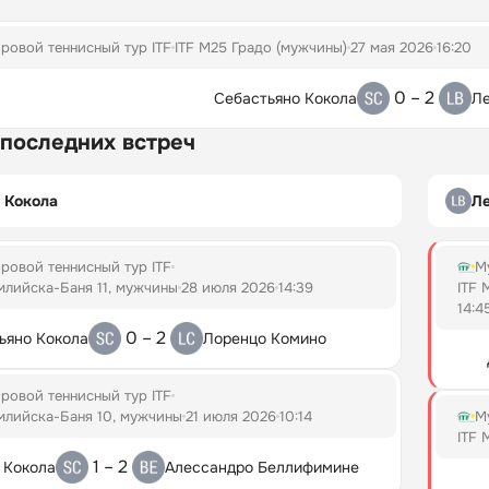
ровой теннисный тур ITF
ITF M25 Градо (мужчины)
27 мая 2026
16:20
0 – 2
Себастьяно Кокола
Ле
 последних встреч
 Кокола
Л
ровой теннисный тур ITF
М
млийска-Баня 11, мужчины
28 июля 2026
14:39
ITF 
14:4
0 – 2
ьяно Кокола
Лоренцо Комино
ровой теннисный тур ITF
млийска-Баня 10, мужчины
21 июля 2026
10:14
М
ITF 
1 – 2
 Кокола
Алессандро Беллифимине