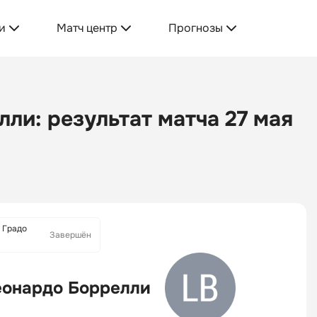
и
Матч центр
Прогнозы
ли: результат матча 27 мая
5 Градо
Завершён
еонардо Боррелли