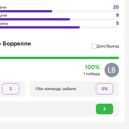
20
дачи
9
дачи
5
ваны
о Боррелли
Дом/Выезд
100%
1 победа
2
Обе команды забили
0%
2