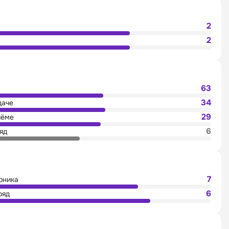
2
2
63
34
даче
29
иёме
6
яд
7
рника
6
ряд