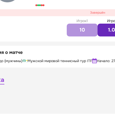
Завершён
Игрок1
Игро
10
1.
я о матче
до (мужчины)
Мужской мировой теннисный тур ITF
Начало:
27
ка