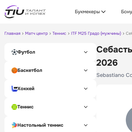
Букмекеры
Бон
Главная
Матч центр
Теннис
ITF M25 Градо (мужчины)
Се
Себасть
Футбол
2026
Баскетбол
Sebastiano Co
Хоккей
Теннис
Настольный теннис