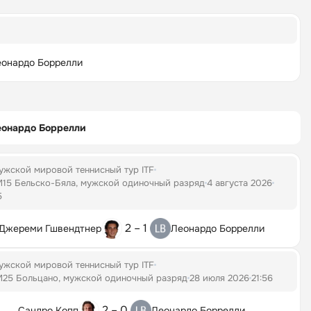
онардо Боррелли
еонардо Боррелли
ужской мировой теннисный тур ITF
M15 Бельско-Бяла, мужской одиночный разряд
4 августа 2026
5
2 – 1
Джереми Гшвендтнер
Леонардо Боррелли
ужской мировой теннисный тур ITF
M25 Больцано, мужской одиночный разряд
28 июля 2026
21:56
2 – 0
Сандро Копп
Леонардо Боррелли