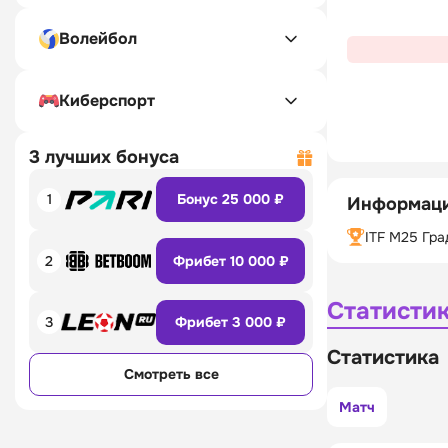
Волейбол
Киберспорт
3 лучших бонуса
1
Бонус 25 000 ₽
Информаци
ITF M25 Гра
2
Фрибет 10 000 ₽
Статисти
3
Фрибет 3 000 ₽
Статистика
Смотреть все
Матч