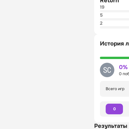
Return
19
5
2
История л
0%
0 по
Всего игр
0
Результаты