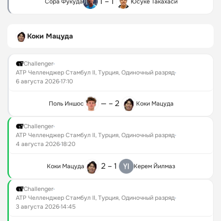
1 – 1
Сора Фукуда
Юсуке Такахаси
Коки Мацуда
Challenger
ATP Челленджер Стамбул II, Турция, Одиночный разряд
6 августа 2026
17:10
— – 2
Поль Иншос
Коки Мацуда
Challenger
ATP Челленджер Стамбул II, Турция, Одиночный разряд
4 августа 2026
18:20
2 – 1
Коки Мацуда
Керем Йилмаз
Challenger
ATP Челленджер Стамбул II, Турция, Одиночный разряд
3 августа 2026
14:45