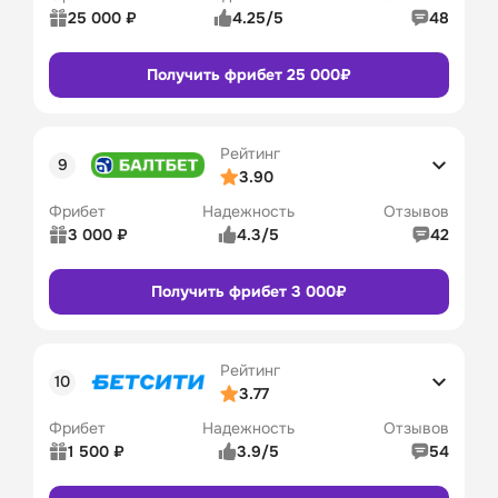
Служба поддержки
4/5
25 000 ₽
4.25/5
48
Бонусы и акции
4/5
Рейтинг 
5/5
Получить фрибет 25 000₽
пользователей
Промокод
Бонусы
Коэффициенты
4/5
15
Линия в прематче
4/5
Рейтинг
Линия в лайве
Сайт
Приложение
3/5
3.90
Удобство платежей
4/5
Фрибет
Надежность
Отзывов
Служба поддержки
4/5
3 000 ₽
4.3/5
42
Бонусы и акции
4/5
Рейтинг 
5/5
Получить фрибет 3 000₽
пользователей
Промокод
Бонусы
Коэффициенты
4/5
16
Линия в прематче
4/5
Рейтинг
Линия в лайве
Сайт
Приложение
3/5
3.77
Удобство платежей
4/5
Фрибет
Надежность
Отзывов
Служба поддержки
4/5
1 500 ₽
3.9/5
54
Бонусы и акции
4/5
Рейтинг 
5/5