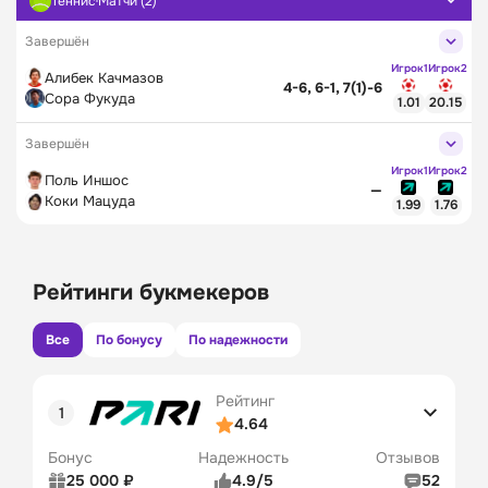
Теннис
Матчи (2)
Завершён
Игрок1
Игрок2
Алибек Качмазов
4-6, 6-1, 7(1)-6
Сора Фукуда
1.01
20.15
Завершён
Игрок1
Игрок2
Поль Иншос
—
Коки Мацуда
1.99
1.76
Рейтинги букмекеров
Все
По бонусу
По надежности
Рейтинг
4.64
Бонус
Надежность
Отзывов
25 000 ₽
4.9/5
52