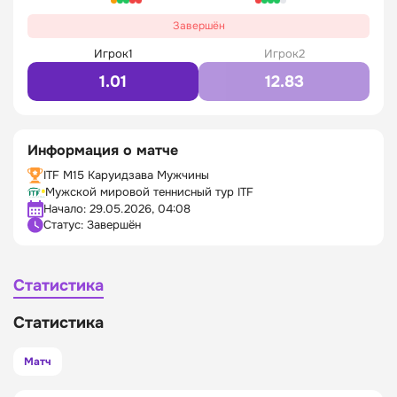
Лига Чемпионов
Зенит
Betcity
Тенниси
Теннис
Настольный теннис
Баскетбол
Завершён
Лига Европы
Спортбет
Bettery
Балтбет
Футбол
Волейбол
Теннис
24bet
Zenit
Беттери
Киберспорт
Настольный теннис
Игрок1
Игрок2
Рейтинги
Футбол
Спортбет
Зенит
Волейбол
1.01
12.83
Прочие категории
Лучшие букмекеры
РПЛ
24bet
Киберспорт
Приложения для iOS
Футбол
Легальные букмекерские конторы
Фрибеты
Лига чемпионов
Российские букмекеры
Фрибеты без депозита
АПЛ
РПЛ
Leon
Информация о матче
БК с мобильным приложением
Фрибет без отыгрыша
Серия А
Лига чемпионов
Zenit
Надежные букмекеры
Промокод без отыгрыша
Ла Лига
АПЛ
Лига Ставок
ITF M15 Каруидзава Мужчины
Мужской мировой теннисный тур ITF
БК с гостевым демосчетом
Бонус за регистрацию без отыгрыша
Бундеслига
Серия А
Марафон
Начало:
29.05.2026, 04:08
БК с большими коэффициентами
Фрибеты сегодня
Лига Европы
Ла Лига
Melbet
Статус: Завершён
БК с минимальными депозитами
Лучшие фрибеты
Лига конференций
Бундеслига
Pari
Букмекеры для ставок на американский футбол
Фрибет новым игрокам
Лига наций
Лига Европы
Tennisi
Букмекеры для ставок на бейсбол
Новые БК с фрибетом
Суперкубок УЕФА
Лига конференций
Fonbet
Статистика
Хоккей
Хоккей
Букмекеры для ставок на гольф
Фрибет 3000
Betcity
Букмекеры для ставок на автогонки
Акции букмекерских контор при регистрации
КХЛ
КХЛ
BetBoom
Статистика
Букмекеры для ставок на чемпионаты мира и Европы
Промокоды букмекеров
НХЛ
НХЛ
Bettery
Букмекеры для ставок на дартс
Бездепозитные бонусы за регистрацию
АХЛ
АХЛ
Olimpbet
Матч
Баскетбол
Баскетбол
Букмекеры для ставок на скачки
Бездепозитные бонусы букмекеров
Winline