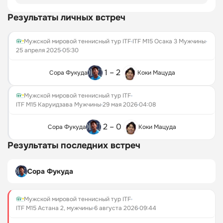
Результаты личных встреч
Мужской мировой теннисный тур ITF
ITF M15 Осака 3 Мужчины
25 апреля 2025
05:30
1 – 2
Сора Фукуда
Коки Мацуда
Мужской мировой теннисный тур ITF
ITF M15 Каруидзава Мужчины
29 мая 2026
04:08
2 – 0
Сора Фукуда
Коки Мацуда
Результаты последних встреч
Сора Фукуда
Мужской мировой теннисный тур ITF
ITF M15 Астана 2, мужчины
6 августа 2026
09:44