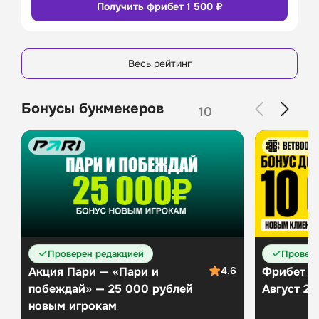
Получить фрибет 1 500 ₽
пользователей
Промокод
Бонусы
Коэффициенты
3/5
8
Линия в прематче
3/5
Линия в лайве
Сайт
Приложение
4/5
Весь рейтинг
Удобство платежей
4/5
Служба поддержки
4/5
Бонусы букмекеров
10
Бонусы и акции
4/5
Промокод
Бонусы
13
Сайт
Приложение
Проверен редакцией
Провере
Акция Пари — «Пари и
4.6
Фрибет Б
побеждай» — 25 000 рублей
Август 20
новым игрокам