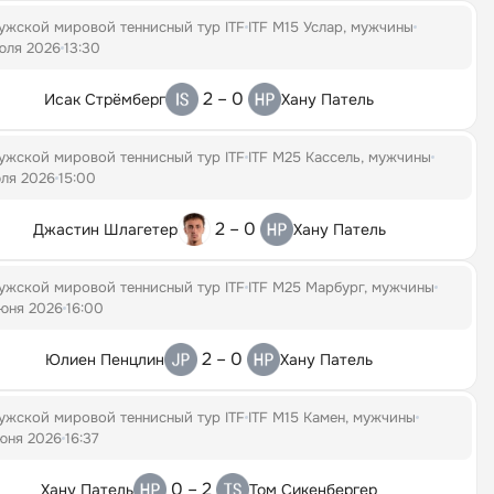
ужской мировой теннисный тур ITF
ITF M15 Услар, мужчины
юля 2026
13:30
2 – 0
Исак Стрёмберг
Хану Патель
ужской мировой теннисный тур ITF
ITF M25 Кассель, мужчины
ля 2026
15:00
2 – 0
Джастин Шлагетер
Хану Патель
ужской мировой теннисный тур ITF
ITF M25 Марбург, мужчины
юня 2026
16:00
2 – 0
Юлиен Пенцлин
Хану Патель
ужской мировой теннисный тур ITF
ITF M15 Камен, мужчины
юня 2026
16:37
0 – 2
Хану Патель
Том Сикенбергер