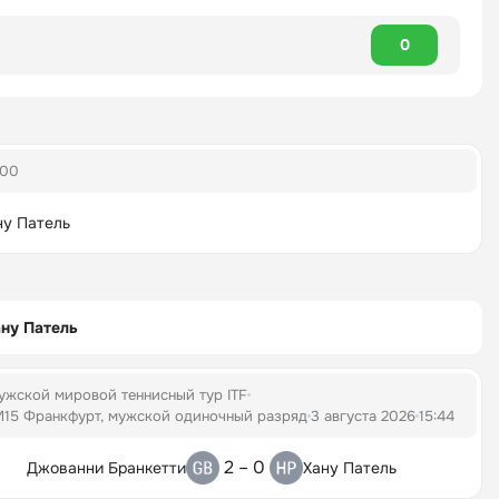
0
:00
ну Патель
ну Патель
ужской мировой теннисный тур ITF
M15 Франкфурт, мужской одиночный разряд
3 августа 2026
15:44
2 – 0
Джованни Бранкетти
Хану Патель