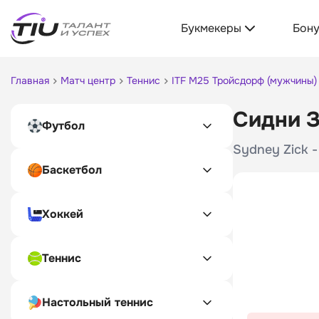
Букмекеры
Бон
Главная
Матч центр
Теннис
ITF M25 Тройсдорф (мужчины)
Сидни З
Футбол
Sydney Zick -
Баскетбол
Хоккей
Теннис
Настольный теннис