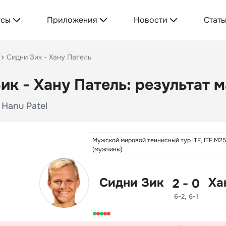
усы
Приложения
Новости
Стать
Сидни Зик - Хану Патель
ик - Хану Патель: результат м
 Hanu Patel
Мужской мировой теннисный тур ITF, ITF M2
(мужчины)
Сидни Зик
Ха
2 - 0
6-2, 6-1