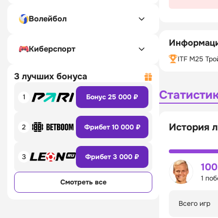
Волейбол
Информаци
Киберспорт
ITF M25 Тр
3 лучших бонуса
Статисти
1
Бонус 25 000 ₽
История л
2
Фрибет 10 000 ₽
3
Фрибет 3 000 ₽
10
1 по
Смотреть все
Всего игр