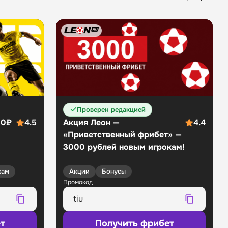
Проверен редакцией
00₽
4.5
Акция Леон —
4.4
«Приветственный фрибет» —
3000 рублей новым игрокам!
кам
Акции
Бонусы
Промокод
т
Получить фрибет