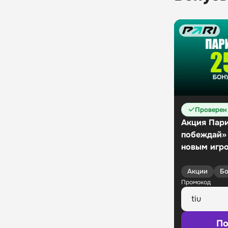
Проверен
Акция Пари
побеждай»
новым игр
Акции
Бо
Промокод
По