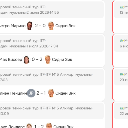
ровой теннисный тур ITF
М
рдам, мужчины
2 июля 2026
14:55
13 и
2 – 0
ьетро Марино
Сидни Зик
ровой теннисный тур ITF
М
рдам, мужчины
1 июля 2026
17:34
6 ию
0 – 2
Мак Виссер
Сидни Зик
ровой теннисный тур ITF
ITF M15 Алкмар, мужчины
М
17:03
29 и
2 – 1
лиен Пенцлин
Сидни Зик
ровой теннисный тур ITF
ITF M15 Алкмар, мужчины
М
20:09
22 и
1 – 2
акс Дондерс
Сидни Зик