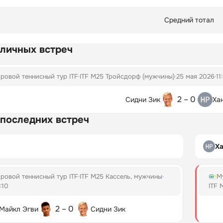
Средний тотал
 личных встреч
ровой теннисный тур ITF
ITF M25 Тройсдорф (мужчины)
25 мая 2026
11
2 – 0
Сидни Зик
Ха
 последних встреч
Ха
ровой теннисный тур ITF
ITF M25 Кассель, мужчины
М
:10
ITF 
2 – 0
Майкл Эгви
Сидни Зик