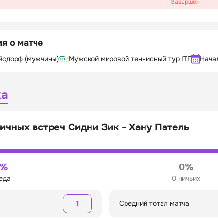
Завершён
я о матче
ойсдорф (мужчины)
Мужской мировой теннисный тур ITF
Нача
ка
ичных встреч Сидни Зик - Хану Патель
0%
0%
беда
0 ничьих
1
Средний тотал матча