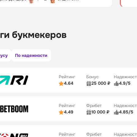
ги букмекеров
нусу
По надежности
Рейтинг
Бонус
Надежност
4.64
25 000 ₽
4.9/5
ьзователей
5/5
Коэффициенты
ве
5/5
Удобство платежей
Рейтинг
Фрибет
Надежност
ции
5/5
4.49
10 000 ₽
4.85/5
ьзователей
5/5
Коэффициенты
Бонусы
ве
5/5
Удобство платежей
22
Рейтинг
Фрибет
Надежност