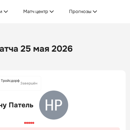
и
Матч центр
Прогнозы
атча 25 мая 2026
5 Тройсдорф
Завершён
ну Патель