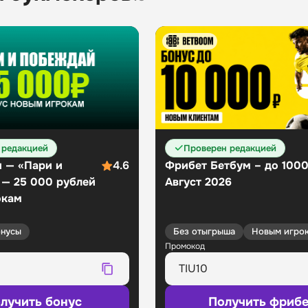
 редакцией
Проверен редакцией
 — «Пари и
4.6
Фрибет Бетбум – до 100
 — 25 000 рублей
Август 2026
окам
нусы
Без отыгрыша
Новым игро
Промокод
лучить бонус
Получить фрибе