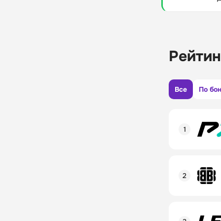
Рейтин
Все
По бо
Рейтинг пол
Линия в лай
Бонусы и ак
Рейтинг пол
Промокод
Линия в лай