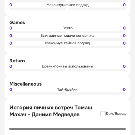
Чемпионат мира
0
0
Максимум очков подряд
Суперлига России
Чемпионат Европы
Games
Киберспорт
0
0
Всего
IEM Cologne
0
0
Выигранные подачи соперника
The International
0
0
Максимум геймов подряд
Esports World Cup Counter Strike
Return
0
0
Брейк-поинты использованы
Miscellaneous
0
0
Тай-брейки
История личных встреч Томаш
Махач - Даниил Медведев
Дом/Выезд