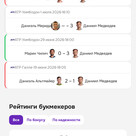
ATP
Уимблдон
1 июля 2026
16:10
— – 3
Даниэль Мерида
Даниил Медведев
ATP
Уимблдон
29 июня 2026
18:00
0 – 3
Марин Чилич
Даниил Медведев
ATP
Галле
19 июня 2026
18:05
2 – 1
Даниэль Альтмайер
Даниил Медведев
Рейтинги букмекеров
Все
По бонусу
По надежности