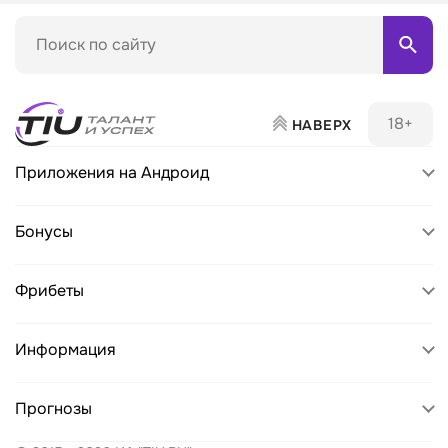
Поиск по матч-центру
18+
НАВЕРХ
Приложения на Андроид
Пари
Бонусы
БетБум
Pari
Фрибеты
Леон
BetBoom
Лига Ставок
Пари
Информация
Leon
Мелбет
БетБум
Winline
Политика конфиденциальности
Прогнозы
Бетсити
Леон
Fonbet
Политика cookies