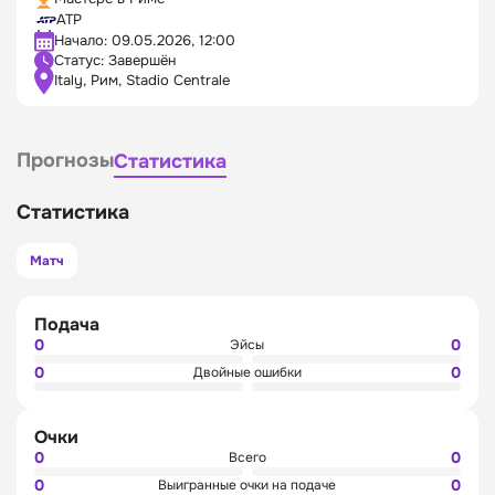
Букмекеры для ставок на киберспорт
НБА
НБА
Baltbet
ATP
Букмекеры для профессиональных игроков
Единая Лига ВТБ
Единая Лига ВТБ
24Бет
Начало:
09.05.2026, 12:00
Букмекеры для ставок на футбол
Евролига
Евролига
Статус: Завершён
WNBA
WNBA
Italy, Рим, Stadio Centrale
Суперлига
Суперлига
Теннис
Теннис
US Open 2026 ATP
ATP
Прогнозы
Статистика
US Open 2026 WTA
WTA
Настольный теннис
Cincinnati ATP
Статистика
Cincinnati WTA
Челленджер
Настольный теннис
Лига Про
Матч
Чемпионат мира
Setka Cup
Волейбол
Кубок мира
Подача
Чемпионат Европы
Лига Наций
0
0
Эйсы
WTT Champions Yokohama, MS
Суперлига России
0
0
Двойные ошибки
Киберспорт
WTT Champions Yokohama, WS
Europe Smash Sweden, WS
IEM Cologne
Europe Smash Sweden, MS
The International
Очки
0
0
Волейбол
Всего
0
0
Лига Наций
Выигранные очки на подаче