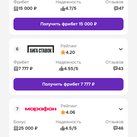
Фрибет
Надежность
Отзывов
Служба поддержки
4/5
15 000 ₽
4.7/5
47
Бонусы и акции
5/5
Рейтинг 
5/5
Получить фрибет 15 000 ₽
пользователей
Промокод
Бонусы
Коэффициенты
4/5
10
Линия в прематче
4/5
Рейтинг
Линия в лайве
Сайт
Приложение
4/5
4.20
Удобство платежей
4/5
Фрибет
Надежность
Отзывов
Служба поддержки
5/5
7 777 ₽
4.55/5
43
Бонусы и акции
4/5
Рейтинг 
5/5
Получить фрибет 7 777 ₽
пользователей
Промокод
Бонусы
Коэффициенты
4/5
10
Линия в прематче
4/5
Рейтинг
Сайт
Приложение
Линия в лайве
4/5
4.06
Удобство платежей
4/5
Бонус
Надежность
Отзывов
Служба поддержки
4/5
25 000 ₽
4.5/5
46
Бонусы и акции
5/5