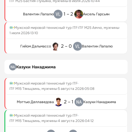
ITF M25 Бастия-Лукьяна, мужчины
8 июля 2026
10:44
1 – 2
Валентин Лапалю
Аксель Гарсьян
Мужской мировой теннисный тур ITF
ITF M25 Аяччо, мужчины
1 июля 2026
13:10
2 – 0
Гийом Дальмассо
Валентин Лапалю
Казуки Накаджима
Мужской мировой теннисный тур ITF
ITF M15 Тяньцзинь, мужчины
5 августа 2026
05:08
2 – 1
Мэттью Деллаведова
Казуки Накаджима
Мужской мировой теннисный тур ITF
ITF M15 Тяньцзинь, мужчины
4 августа 2026
04:12