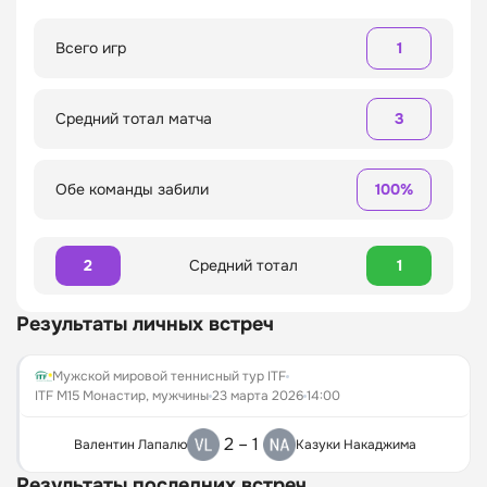
Букмекеры для ставок на киберспорт
НБА
НБА
Baltbet
Букмекеры для профессиональных игроков
Единая Лига ВТБ
Единая Лига ВТБ
24Бет
Всего игр
1
Букмекеры для ставок на футбол
Евролига
Евролига
WNBA
WNBA
Суперлига
Суперлига
Средний тотал матча
3
Теннис
Теннис
US Open 2026 ATP
ATP
US Open 2026 WTA
WTA
Обе команды забили
100%
Настольный теннис
Cincinnati ATP
Cincinnati WTA
Челленджер
Настольный теннис
Лига Про
2
Средний тотал
1
Чемпионат мира
Setka Cup
Волейбол
Кубок мира
Результаты личных встреч
Чемпионат Европы
Лига Наций
WTT Champions Yokohama, MS
Суперлига России
Киберспорт
Мужской мировой теннисный тур ITF
WTT Champions Yokohama, WS
ITF M15 Монастир, мужчины
23 марта 2026
14:00
Europe Smash Sweden, WS
IEM Cologne
Europe Smash Sweden, MS
The International
2 – 1
Валентин Лапалю
Казуки Накаджима
Волейбол
Лига Наций
Результаты последних встреч