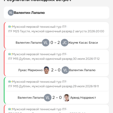
Чемпионат мира
Суперлига России
Валентин Лапалю
Чемпионат Европы
Киберспорт
IEM Cologne
Мужской мировой теннисный тур ITF
ITF M25 Таусте, мужской одиночный разряд
2 августа 2026
20:00
The International
Esports World Cup Counter Strike
0 – 2
Валентин Лапалю
Жауме Касас Бласи
Мужской мировой теннисный тур ITF
ITF M15 Дублин, мужской одиночный разряд
30 июля 2026
17:12
2 – 0
Лукас Марионно
Валентин Лапалю
Мужской мировой теннисный тур ITF
ITF M15 Дублин, мужской одиночный разряд
29 июля 2026
19:11
2 – 0
Валентин Лапалю
Арвид Нордквист
Мужской мировой теннисный тур ITF