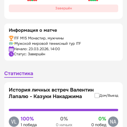
Лига Чемпионов
Зенит
Betcity
Тенниси
Теннис
Настольный теннис
Баскетбол
Завершён
Лига Европы
Спортбет
Bettery
Балтбет
Футбол
Волейбол
Теннис
24bet
Zenit
Беттери
Киберспорт
Настольный теннис
Рейтинги
Футбол
Спортбет
Зенит
Волейбол
Прочие категории
Информация о матче
Лучшие букмекеры
РПЛ
24bet
Киберспорт
Приложения для iOS
Футбол
Легальные букмекерские конторы
Фрибеты
Лига чемпионов
ITF M15 Монастир, мужчины
Российские букмекеры
Фрибеты без депозита
АПЛ
РПЛ
Leon
Мужской мировой теннисный тур ITF
Начало:
23.03.2026, 14:00
БК с мобильным приложением
Фрибет без отыгрыша
Серия А
Лига чемпионов
Zenit
Статус: Завершён
Надежные букмекеры
Промокод без отыгрыша
Ла Лига
АПЛ
Лига Ставок
БК с гостевым демосчетом
Бонус за регистрацию без отыгрыша
Бундеслига
Серия А
Марафон
БК с большими коэффициентами
Фрибеты сегодня
Лига Европы
Ла Лига
Melbet
Статистика
БК с минимальными депозитами
Лучшие фрибеты
Лига конференций
Бундеслига
Pari
Букмекеры для ставок на американский футбол
Фрибет новым игрокам
Лига наций
Лига Европы
Tennisi
Букмекеры для ставок на бейсбол
Новые БК с фрибетом
Суперкубок УЕФА
Лига конференций
Fonbet
История личных встреч Валентин
Хоккей
Хоккей
Букмекеры для ставок на гольф
Фрибет 3000
Betcity
Лапалю - Казуки Накаджима
Дом/Выезд
Букмекеры для ставок на автогонки
Акции букмекерских контор при регистрации
КХЛ
КХЛ
BetBoom
Букмекеры для ставок на чемпионаты мира и Европы
Промокоды букмекеров
НХЛ
НХЛ
Bettery
Букмекеры для ставок на дартс
Бездепозитные бонусы за регистрацию
АХЛ
АХЛ
Olimpbet
100%
0%
0%
Баскетбол
Баскетбол
Букмекеры для ставок на скачки
Бездепозитные бонусы букмекеров
Winline
1 победа
0 ничьих
0 побед