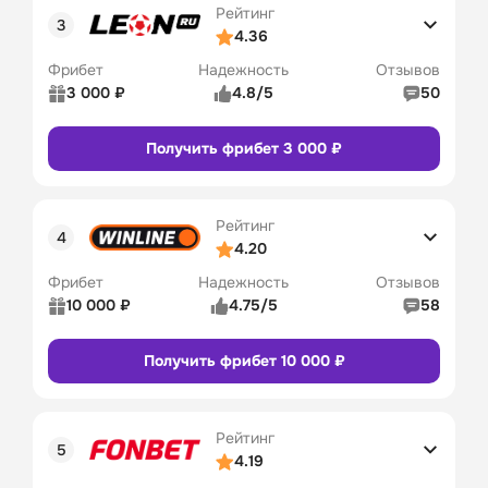
Рейтинг
Линия в лайве
Сайт
Приложение
5/5
4.36
Удобство платежей
4/5
Фрибет
Надежность
Отзывов
Служба поддержки
4/5
3 000 ₽
4.8/5
50
Бонусы и акции
5/5
Рейтинг 
5/5
Получить фрибет 3 000 ₽
пользователей
Промокод
Бонусы
Коэффициенты
5/5
42
Линия в прематче
5/5
Рейтинг
Линия в лайве
Сайт
Приложение
3/5
4.20
Удобство платежей
4/5
Фрибет
Надежность
Отзывов
Служба поддержки
5/5
10 000 ₽
4.75/5
58
Бонусы и акции
4/5
Рейтинг 
5/5
Получить фрибет 10 000 ₽
пользователей
Промокод
Бонусы
Коэффициенты
4/5
34
Линия в прематче
4/5
Рейтинг
Линия в лайве
Сайт
Приложение
4/5
4.19
Удобство платежей
4/5