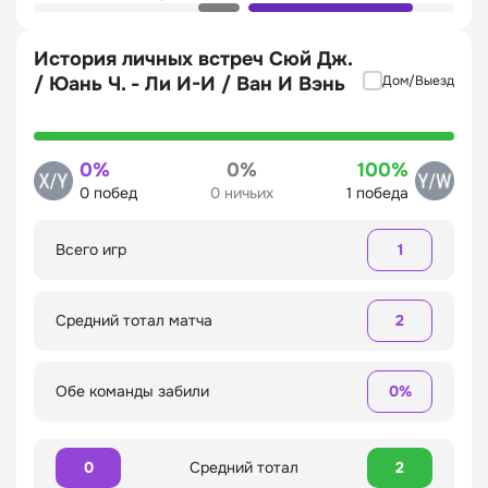
Чемпионат мира
Суперлига России
История личных встреч Сюй Дж.
Чемпионат Европы
/ Юань Ч. - Ли И-И / Ван И Вэнь
Дом/Выезд
Киберспорт
IEM Cologne
The International
Esports World Cup Counter Strike
0%
0%
100%
0 побед
0 ничьих
1 победа
Всего игр
1
Средний тотал матча
2
Обе команды забили
0%
0
Средний тотал
2