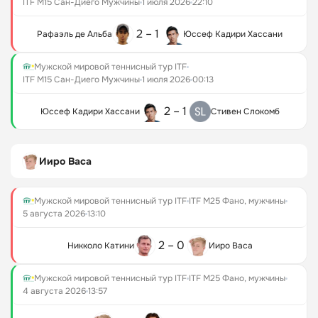
ITF M15 Сан-Диего Мужчины
1 июля 2026
22:10
2 – 1
Рафаэль де Альба
Юссеф Кадири Хассани
Мужской мировой теннисный тур ITF
ITF M15 Сан-Диего Мужчины
1 июля 2026
00:13
2 – 1
Юссеф Кадири Хассани
Стивен Слокомб
Ииро Васа
Мужской мировой теннисный тур ITF
ITF M25 Фано, мужчины
5 августа 2026
13:10
2 – 0
Никколо Катини
Ииро Васа
Мужской мировой теннисный тур ITF
ITF M25 Фано, мужчины
4 августа 2026
13:57