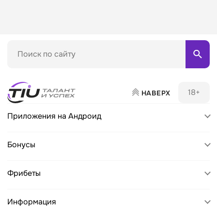
Поиск по матч-центру
18+
НАВЕРХ
Приложения на Андроид
Пари
Бонусы
БетБум
Pari
Фрибеты
Леон
BetBoom
Лига Ставок
Пари
Информация
Leon
Мелбет
БетБум