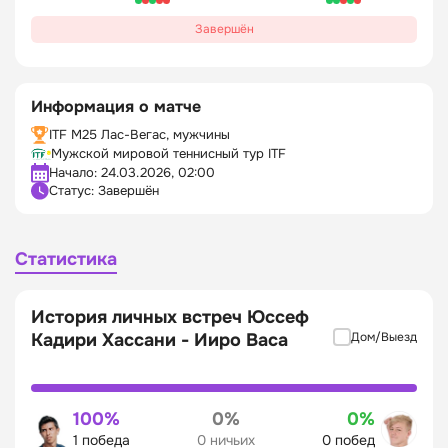
Лига Чемпионов
Зенит
Betcity
Тенниси
Теннис
Настольный теннис
Баскетбол
Завершён
Лига Европы
Спортбет
Bettery
Балтбет
Футбол
Волейбол
Теннис
24bet
Zenit
Беттери
Киберспорт
Настольный теннис
Рейтинги
Футбол
Спортбет
Зенит
Волейбол
Прочие категории
Информация о матче
Лучшие букмекеры
РПЛ
24bet
Киберспорт
Приложения для iOS
Футбол
Легальные букмекерские конторы
Фрибеты
Лига чемпионов
ITF M25 Лас-Вегас, мужчины
Российские букмекеры
Фрибеты без депозита
АПЛ
РПЛ
Leon
Мужской мировой теннисный тур ITF
Начало:
24.03.2026, 02:00
БК с мобильным приложением
Фрибет без отыгрыша
Серия А
Лига чемпионов
Zenit
Статус: Завершён
Надежные букмекеры
Промокод без отыгрыша
Ла Лига
АПЛ
Лига Ставок
БК с гостевым демосчетом
Бонус за регистрацию без отыгрыша
Бундеслига
Серия А
Марафон
БК с большими коэффициентами
Фрибеты сегодня
Лига Европы
Ла Лига
Melbet
Статистика
БК с минимальными депозитами
Лучшие фрибеты
Лига конференций
Бундеслига
Pari
Букмекеры для ставок на американский футбол
Фрибет новым игрокам
Лига наций
Лига Европы
Tennisi
Букмекеры для ставок на бейсбол
Новые БК с фрибетом
Суперкубок УЕФА
Лига конференций
Fonbet
История личных встреч Юссеф
Хоккей
Хоккей
Букмекеры для ставок на гольф
Фрибет 3000
Betcity
Кадири Хассани - Ииро Васа
Дом/Выезд
Букмекеры для ставок на автогонки
Акции букмекерских контор при регистрации
КХЛ
КХЛ
BetBoom
Букмекеры для ставок на чемпионаты мира и Европы
Промокоды букмекеров
НХЛ
НХЛ
Bettery
Букмекеры для ставок на дартс
Бездепозитные бонусы за регистрацию
АХЛ
АХЛ
Olimpbet
100%
0%
0%
Баскетбол
Баскетбол
Букмекеры для ставок на скачки
Бездепозитные бонусы букмекеров
Winline
1 победа
0 ничьих
0 побед