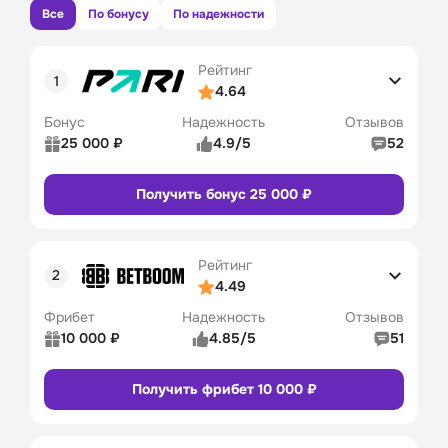
Все
По бонусу
По надежности
Рейтинг
4.64
Бонус
Надежность
Отзывов
25 000 ₽
4.9/5
52
Рейтинг 
5/5
Получить бонус 25 000 ₽
пользователей
Коэффициенты
5/5
Линия в прематче
4/5
Рейтинг
Линия в лайве
5/5
4.49
Удобство платежей
4/5
Фрибет
Надежность
Отзывов
Служба поддержки
5/5
10 000 ₽
4.85/5
51
Бонусы и акции
5/5
Рейтинг 
5/5
Получить фрибет 10 000 ₽
пользователей
Промокод
Бонусы
Коэффициенты
5/5
22
Линия в прематче
4/5