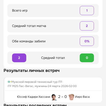
Букмекеры для ставок на киберспорт
НБА
НБА
Baltbet
Букмекеры для профессиональных игроков
Единая Лига ВТБ
Единая Лига ВТБ
24Бет
Всего игр
1
Букмекеры для ставок на футбол
Евролига
Евролига
WNBA
WNBA
Суперлига
Суперлига
Средний тотал матча
2
Теннис
Теннис
US Open 2026 ATP
ATP
US Open 2026 WTA
WTA
Обе команды забили
0%
Настольный теннис
Cincinnati ATP
Cincinnati WTA
Челленджер
Настольный теннис
Лига Про
2
Средний тотал
0
Чемпионат мира
Setka Cup
Волейбол
Кубок мира
Результаты личных встреч
Чемпионат Европы
Лига Наций
WTT Champions Yokohama, MS
Суперлига России
Киберспорт
Мужской мировой теннисный тур ITF
WTT Champions Yokohama, WS
ITF M25 Лас-Вегас, мужчины
24 марта 2026
02:00
Europe Smash Sweden, WS
IEM Cologne
Europe Smash Sweden, MS
The International
2 – 0
Юссеф Кадири Хассани
Ииро Васа
Волейбол
Лига Наций
Результаты последних встреч