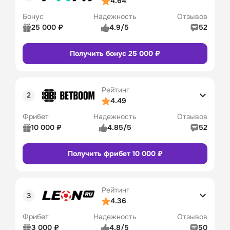
4.64
Бонус
Надежность
Отзывов
25 000 ₽
4.9/5
52
Рейтинг 
5/5
Получить бонус 25 000 ₽
пользователей
Коэффициенты
5/5
Линия в прематче
4/5
Рейтинг
Линия в лайве
5/5
4.49
Удобство платежей
4/5
Фрибет
Надежность
Отзывов
Служба поддержки
5/5
10 000 ₽
4.85/5
52
Бонусы и акции
5/5
Рейтинг 
5/5
Получить фрибет 10 000 ₽
пользователей
Промокод
Бонусы
Коэффициенты
5/5
22
Линия в прематче
4/5
Рейтинг
Линия в лайве
Сайт
Приложение
5/5
4.36
Удобство платежей
4/5
Фрибет
Надежность
Отзывов
Служба поддержки
4/5
3 000 ₽
4.8/5
50