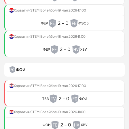
Хорватия
STEM Волейбол
19 мая 2026
17:00
2 – 0
ФЕР
ФЭСБ
Хорватия
STEM Волейбол
18 мая 2026
11:00
2 – 0
ФЕР
ХВУ
ФОИ
Хорватия
STEM Волейбол
19 мая 2026
17:00
2 – 0
ТВЗ
ФОИ
Хорватия
STEM Волейбол
19 мая 2026
11:00
2 – 0
ФОИ
ХВУ