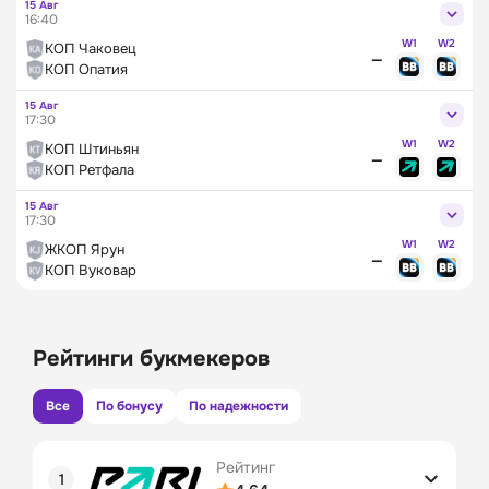
15 Авг
16:40
W1
W2
КОП Чаковец
—
КОП Опатия
15 Авг
17:30
W1
W2
КОП Штиньян
—
КОП Ретфала
15 Авг
17:30
W1
W2
ЖКОП Ярун
—
КОП Вуковар
Рейтинги букмекеров
Все
По бонусу
По надежности
Рейтинг