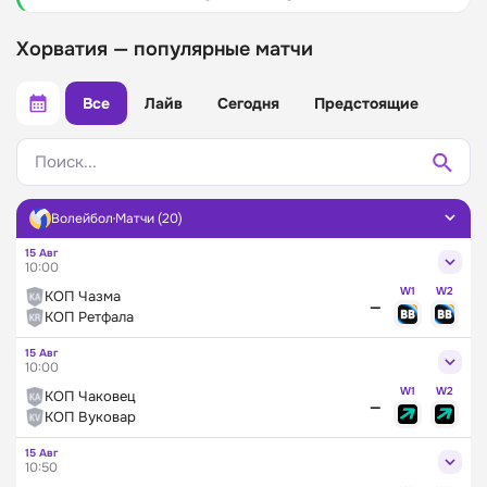
Хорватия — популярные матчи
Все
Лайв
Сегодня
Предстоящие
Поиск...
Волейбол
Матчи (20)
15 Авг
10:00
W1
W2
КОП Чазма
—
КОП Ретфала
15 Авг
10:00
W1
W2
КОП Чаковец
—
КОП Вуковар
15 Авг
10:50