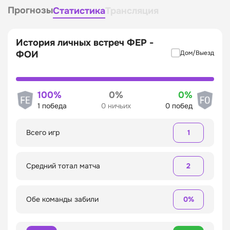
Букмекеры для ставок на киберспорт
НБА
НБА
Baltbet
Прогнозы
Статистика
Трансляция
Букмекеры для профессиональных игроков
Единая Лига ВТБ
Единая Лига ВТБ
24Бет
Букмекеры для ставок на футбол
Евролига
Евролига
WNBA
WNBA
История личных встреч ФЕР -
Суперлига
Суперлига
ФОИ
Дом/Выезд
Теннис
Теннис
US Open 2026 ATP
ATP
US Open 2026 WTA
WTA
100%
0%
0%
Настольный теннис
Cincinnati ATP
1 победа
0 ничьих
0 побед
Cincinnati WTA
Челленджер
Настольный теннис
Лига Про
Чемпионат мира
Setka Cup
Всего игр
1
Волейбол
Кубок мира
Чемпионат Европы
Лига Наций
Средний тотал матча
2
WTT Champions Yokohama, MS
Суперлига России
Киберспорт
WTT Champions Yokohama, WS
Europe Smash Sweden, WS
IEM Cologne
Обе команды забили
0%
Europe Smash Sweden, MS
The International
Волейбол
Лига Наций