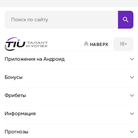
Поиск по матч-центру
18+
НАВЕРХ
Приложения на Андроид
Пари
Бонусы
БетБум
Pari
Фрибеты
Леон
BetBoom
Лига Ставок
Пари
Информация
Leon
Мелбет
БетБум
Winline
Политика конфиденциальности
Прогнозы
Бетсити
Леон