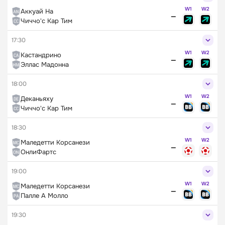
W1
W2
Аккуай На
—
Чиччо'с Кар Тим
17:30
W1
W2
Кастандрино
—
Эллас Мадонна
18:00
W1
W2
Деканьяху
—
Чиччо'с Кар Тим
18:30
W1
W2
Маледетти Корсанези
—
ОнлиФартс
19:00
W1
W2
Маледетти Корсанези
—
Палле А Молло
19:30