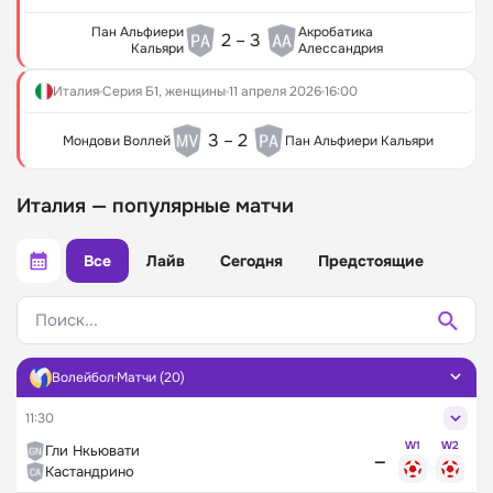
Пан Альфиери
Акробатика
2 – 3
Кальяри
Алессандрия
Италия
Серия Б1, женщины
11 апреля 2026
16:00
3 – 2
Мондови Воллей
Пан Альфиери Кальяри
Италия — популярные матчи
Все
Лайв
Сегодня
Предстоящие
Поиск...
Волейбол
Матчи (20)
11:30
W1
W2
Гли Нкьювати
—
Кастандрино