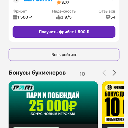
3.77
Удобство платежей
4/5
Фрибет
Надежность
Отзывов
Служба поддержки
4/5
1 500 ₽
3.9/5
54
Бонусы и акции
4/5
Рейтинг 
5/5
Получить фрибет 1 500 ₽
пользователей
Промокод
Бонусы
Коэффициенты
3/5
8
Линия в прематче
3/5
Линия в лайве
Сайт
Приложение
4/5
Весь рейтинг
Удобство платежей
4/5
Служба поддержки
4/5
Бонусы букмекеров
10
Бонусы и акции
4/5
Промокод
Бонусы
13
Сайт
Приложение