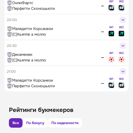
W1
W2
ОнлиФартс
—
Перфетти Сконошьюти
20:00
W1
W2
Маледетти Корсанези
—
(С)Кьяппе а молло
20:30
W1
W2
Декаменеи
—
(С)Кьяппе а молло
21:00
W1
W2
Маледетти Корсанези
—
Перфетти Сконошьюти
Рейтинги букмекеров
Все
По бонусу
По надежности