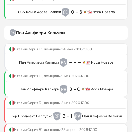
0 – 3
CCS Конье Аоста Воллей
Исса Новара
Пан Альфиери Кальяри
Италия
Серия Б1, женщины
24 мая 2026
19:00
— – —
Пан Альфиери Кальяри
Исса Новара
Италия
Серия Б1, женщины
9 мая 2026
17:00
3 – 0
Пан Альфиери Кальяри
Исса Новара
Италия
Серия Б1, женщины
2 мая 2026
17:00
3 – 1
Кер Проджект Беллуско
Пан Альфиери Кальяри
Италия
Серия Б1, женщины
25 апреля 2026
17:00