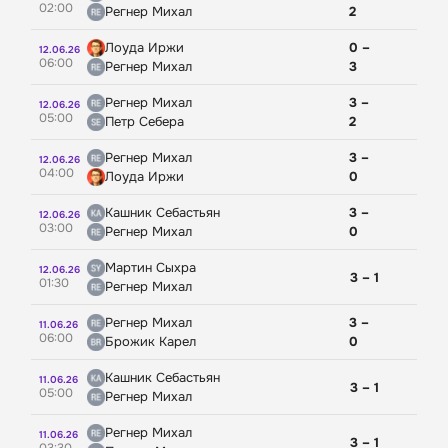
02:00
Регнер Михал
2
Лоуда Иржи
0 –
12.06.26
06:00
Регнер Михал
3
Регнер Михал
3 –
12.06.26
05:00
Петр Себера
2
Регнер Михал
3 –
12.06.26
04:00
Лоуда Иржи
0
Кашник Себастьян
3 –
12.06.26
03:00
Регнер Михал
0
Мартин Сыхра
12.06.26
3 – 1
01:30
Регнер Михал
Регнер Михал
3 –
11.06.26
06:00
Брожик Карел
0
Кашник Себастьян
11.06.26
3 – 1
05:00
Регнер Михал
Регнер Михал
11.06.26
3 – 1
03:30