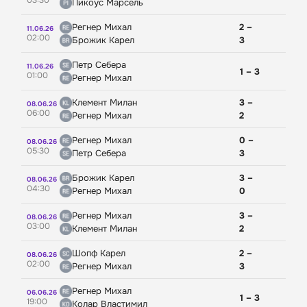
Пикоус Марсель
Регнер Михал
2 –
11.06.26
02:00
Брожик Карел
3
Петр Себера
11.06.26
1 – 3
01:00
Регнер Михал
Клемент Милан
3 –
08.06.26
06:00
Регнер Михал
2
Регнер Михал
0 –
08.06.26
05:30
Петр Себера
3
Брожик Карел
3 –
08.06.26
04:30
Регнер Михал
0
Регнер Михал
3 –
08.06.26
03:00
Клемент Милан
2
Шопф Карел
2 –
08.06.26
02:00
Регнер Михал
3
Регнер Михал
06.06.26
1 – 3
19:00
Колар Властимил