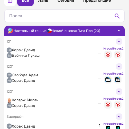
Все
Лайв
Сегодня
Предстоящие
Поиск...
Настольный теннис
Чехия
Чешская Лига Про (20)
10'
Игрок1
Игрок2
Хорак Давид
—
Бабичка Лукаш
120'
Игрок1
Игрок2
Свобода Адам
—
Хорак Давид
120'
Игрок1
Игрок2
Коларж Милан
—
Хорак Давид
Завершён
Игрок1
Игрок2
1
Хорак Давид