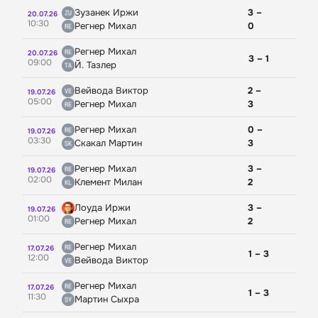
Зузанек Иржи
3 –
20.07.26
10:30
Регнер Михал
0
Регнер Михал
20.07.26
3 – 1
09:00
Й. Тазлер
Вейвода Виктор
2 –
19.07.26
05:00
Регнер Михал
3
Регнер Михал
0 –
19.07.26
03:30
Скакал Мартин
3
Регнер Михал
3 –
19.07.26
02:00
Клемент Милан
2
Лоуда Иржи
3 –
19.07.26
01:00
Регнер Михал
2
Регнер Михал
17.07.26
1 – 3
12:00
Вейвода Виктор
Регнер Михал
17.07.26
1 – 3
11:30
Мартин Сыхра