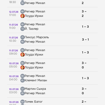
18:30
Регнер Михал
2
Регнер Михал
3 –
12.07.26
17:00
Лоуда Иржи
2
Регнер Михал
11.07.26
1 – 3
11:00
Й. Тазлер
Пикоус Марсель
11.07.26
3 – 1
10:30
Регнер Михал
Регнер Михал
11.07.26
1 – 3
09:00
Лоуда Иржи
Регнер Михал
3 –
10.07.26
05:00
Лоуда Иржи
0
Регнер Михал
10.07.26
1 – 3
04:00
Клемент Милан
Мартин Сыхра
3 –
10.07.26
03:00
Регнер Михал
0
Томек Батог
2 –
10.07.26