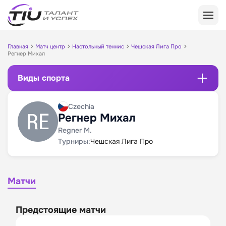
Главная
Матч центр
Настольный теннис
Чешская Лига Про
Регнер Михал
Популярные БК
Пари
Виды спорта
По букмекеру
БетБум
Леон
Pari
Приложения для Android
Винлайн
BetBoom
Czechia
Регнер Михал
Фонбет
Leon
Пари
Виды спорта
Марафон
Winline
БетБум
Regner M.
Бетсити
Fonbet
Леон
Баскетбол
Турниры:
Чешская Лига Про
Статьи о БК
Мелбет
Лига Ставок
Винлайн
Киберспорт
Winline
Лига Ставок
Марафон
Фонбет
Теннис
База знаний
По видам спорта
Олимпбет
Бет-М
Марафон
Хоккей
Матчи
Виды ставок
Тенниси
Baltbet
Бетсити
Футбол
Футбол
Футбол
По видам спорта
Основы ставок
Балтбет
Melbet
Мелбет
Хоккей
Предстоящие матчи
Евролига
Сервисы
Бет-М
Olimpbet
Лига Ставок
Баскетбол
Футбол
Виды спорта
Кубок России
Беттери
Tennisi
Олимпбет
Теннис
Хоккей