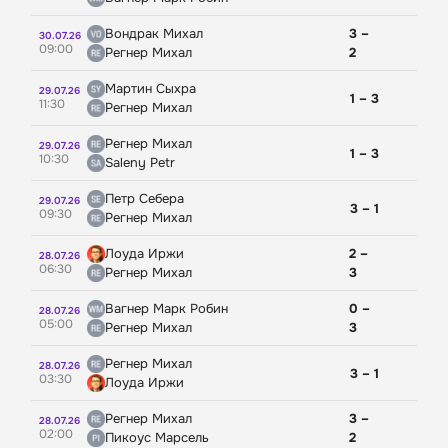
Вондрак Михал
3 –
30.07.26
09:00
Регнер Михал
2
Мартин Сыхра
29.07.26
1 – 3
11:30
Регнер Михал
Регнер Михал
29.07.26
1 – 3
10:30
Saleny Petr
Петр Себера
29.07.26
3 – 1
09:30
Регнер Михал
Лоуда Иржи
2 –
28.07.26
06:30
Регнер Михал
3
Вагнер Марк Робин
0 –
28.07.26
05:00
Регнер Михал
3
Регнер Михал
28.07.26
3 – 1
03:30
Лоуда Иржи
Регнер Михал
3 –
28.07.26
02:00
Пикоус Марсель
2