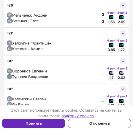
26'
Игрок1
Игрок2
2
Мельченко Андрей
Волынец Олег
2
1.66
2.09
21'
Игрок1
Игрок2
Халоупка Франтишек
—
Клепрлик Камил
3.85
1.22
16'
Игрок1
Игрок2
Воронков Евгений
—
Турнаев Владислав
1.7
2.02
16'
Игрок1
Игрок2
Каленский Степан
—
Ян Ботка
1.77
1.93
Этот сайт использует файлы cookie. Оставаясь на сайте, вы
принимаете
политику cookies
.
16'
Принять
Отклонить
Бонус 25 000 ₽
Фрибет 10 000 ₽
Игрок1
Игрок2
Алеш Чижек
—
Конвичка Войтех