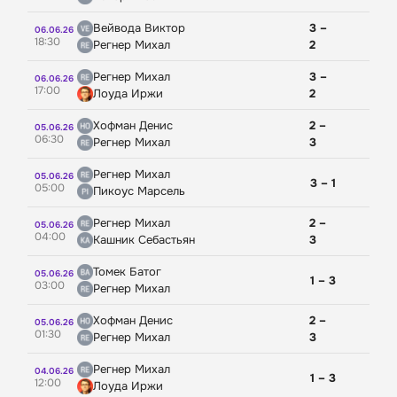
Вейвода Виктор
3 –
06.06.26
18:30
Регнер Михал
2
Регнер Михал
3 –
06.06.26
17:00
Лоуда Иржи
2
Хофман Денис
2 –
05.06.26
06:30
Регнер Михал
3
Регнер Михал
05.06.26
3 – 1
05:00
Пикоус Марсель
Регнер Михал
2 –
05.06.26
04:00
Кашник Себастьян
3
Томек Батог
05.06.26
1 – 3
03:00
Регнер Михал
Хофман Денис
2 –
05.06.26
01:30
Регнер Михал
3
Регнер Михал
04.06.26
1 – 3
12:00
Лоуда Иржи