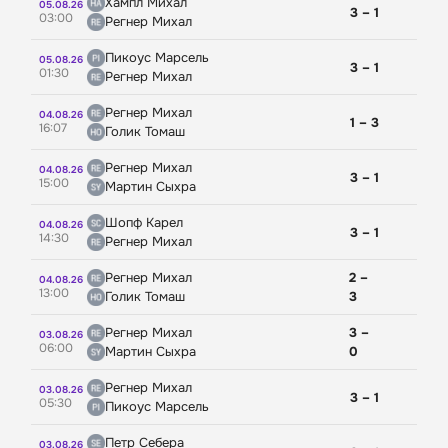
Букмекеры для ставок на киберспорт
НБА
НБА
Baltbet
Хампл Михал
05.08.26
3 – 1
03:00
Регнер Михал
Букмекеры для профессиональных игроков
Единая Лига ВТБ
Единая Лига ВТБ
24Бет
Букмекеры для ставок на футбол
Евролига
Евролига
Пикоус Марсель
05.08.26
3 – 1
WNBA
WNBA
01:30
Регнер Михал
Суперлига
Суперлига
Регнер Михал
Теннис
Теннис
04.08.26
1 – 3
16:07
Голик Томаш
US Open 2026 ATP
ATP
US Open 2026 WTA
WTA
Регнер Михал
04.08.26
3 – 1
15:00
Настольный теннис
Cincinnati ATP
Мартин Сыхра
Cincinnati WTA
Челленджер
Шопф Карел
04.08.26
Настольный теннис
3 – 1
Лига Про
14:30
Регнер Михал
Чемпионат мира
Setka Cup
Волейбол
Регнер Михал
2 –
Кубок мира
04.08.26
13:00
Голик Томаш
3
Чемпионат Европы
Лига Наций
WTT Champions Yokohama, MS
Суперлига России
Регнер Михал
3 –
03.08.26
Киберспорт
WTT Champions Yokohama, WS
06:00
Мартин Сыхра
0
Europe Smash Sweden, WS
IEM Cologne
Регнер Михал
03.08.26
Europe Smash Sweden, MS
The International
3 – 1
05:30
Пикоус Марсель
Волейбол
Лига Наций
Петр Себера
03.08.26