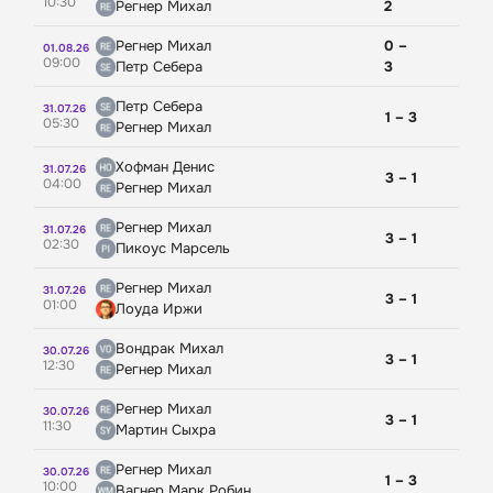
10:30
Регнер Михал
2
Регнер Михал
0 –
01.08.26
09:00
Петр Себера
3
Петр Себера
31.07.26
1 – 3
05:30
Регнер Михал
Хофман Денис
31.07.26
3 – 1
04:00
Регнер Михал
Регнер Михал
31.07.26
3 – 1
02:30
Пикоус Марсель
Регнер Михал
31.07.26
3 – 1
01:00
Лоуда Иржи
Вондрак Михал
30.07.26
3 – 1
12:30
Регнер Михал
Регнер Михал
30.07.26
3 – 1
11:30
Мартин Сыхра
Регнер Михал
30.07.26
1 – 3
10:00
Вагнер Марк Робин