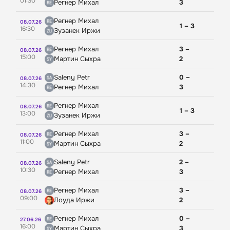
01:30
Регнер Михал
3
Регнер Михал
08.07.26
1 – 3
16:30
Зузанек Иржи
Регнер Михал
3 –
08.07.26
15:00
Мартин Сыхра
2
Saleny Petr
0 –
08.07.26
14:30
Регнер Михал
3
Регнер Михал
08.07.26
1 – 3
13:00
Зузанек Иржи
Регнер Михал
3 –
08.07.26
11:00
Мартин Сыхра
2
Saleny Petr
2 –
08.07.26
10:30
Регнер Михал
3
Регнер Михал
3 –
08.07.26
09:00
Лоуда Иржи
2
Регнер Михал
0 –
27.06.26
16:00
Мартин Сыхра
3