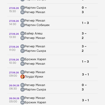
Мартин Сыхра
0 –
27.06.26
15:30
Регнер Михал
3
Регнер Михал
27.06.26
1 – 3
14:30
Мартин Собишек
Байер Алеш
3 –
27.06.26
13:30
Регнер Михал
2
Регнер Михал
3 –
27.06.26
11:00
Мартин Сыхра
2
Брожик Карел
27.06.26
1 – 3
10:30
Регнер Михал
Регнер Михал
27.06.26
3 – 1
09:00
Лоуда Иржи
Регнер Михал
0 –
26.06.26
06:30
Мартин Сыхра
3
Регнер Михал
26.06.26
3 – 1
05:00
Брожик Карел