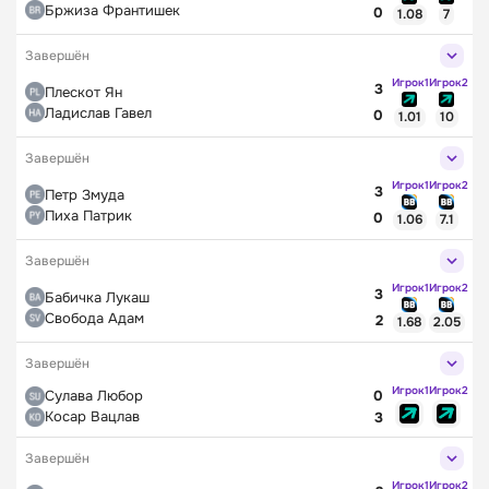
Бржиза Франтишек
0
1.08
7
Завершён
Игрок1
Игрок2
3
Плескот Ян
Ладислав Гавел
0
1.01
10
Завершён
Игрок1
Игрок2
3
Петр Змуда
Пиха Патрик
0
1.06
7.1
Завершён
Игрок1
Игрок2
3
Бабичка Лукаш
Свобода Адам
2
1.68
2.05
Завершён
Игрок1
Игрок2
0
Сулава Любор
Косар Вацлав
3
Завершён
Игрок1
Игрок2