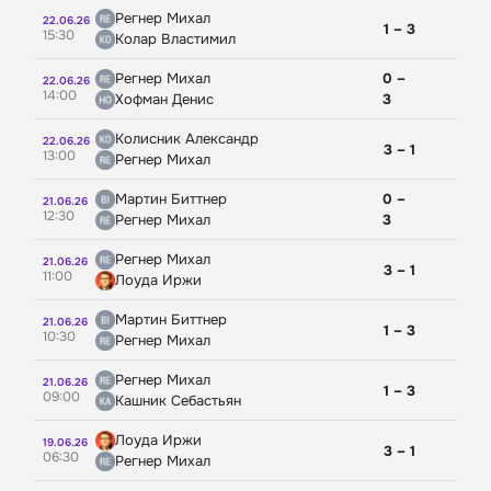
Регнер Михал
22.06.26
1 – 3
15:30
Колар Властимил
Регнер Михал
0 –
22.06.26
14:00
Хофман Денис
3
Колисник Александр
22.06.26
3 – 1
13:00
Регнер Михал
Мартин Биттнер
0 –
21.06.26
12:30
Регнер Михал
3
Регнер Михал
21.06.26
3 – 1
11:00
Лоуда Иржи
Мартин Биттнер
21.06.26
1 – 3
10:30
Регнер Михал
Регнер Михал
21.06.26
1 – 3
09:00
Кашник Себастьян
Лоуда Иржи
19.06.26
3 – 1
06:30
Регнер Михал