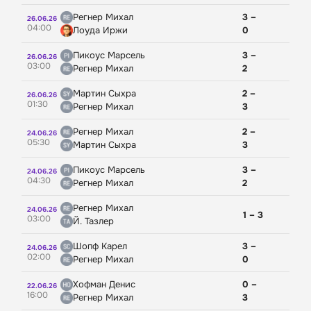
Регнер Михал
3 –
26.06.26
04:00
Лоуда Иржи
0
Пикоус Марсель
3 –
26.06.26
03:00
Регнер Михал
2
Мартин Сыхра
2 –
26.06.26
01:30
Регнер Михал
3
Регнер Михал
2 –
24.06.26
05:30
Мартин Сыхра
3
Пикоус Марсель
3 –
24.06.26
04:30
Регнер Михал
2
Регнер Михал
24.06.26
1 – 3
03:00
Й. Тазлер
Шопф Карел
3 –
24.06.26
02:00
Регнер Михал
0
Хофман Денис
0 –
22.06.26
16:00
Регнер Михал
3