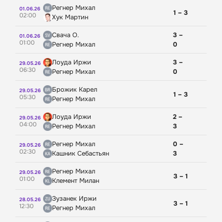
Регнер Михал
01.06.26
1 – 3
02:00
Хук Мартин
Свача О.
3 –
01.06.26
01:00
Регнер Михал
0
Лоуда Иржи
3 –
29.05.26
06:30
Регнер Михал
0
Брожик Карел
29.05.26
1 – 3
05:30
Регнер Михал
Лоуда Иржи
2 –
29.05.26
04:00
Регнер Михал
3
Регнер Михал
0 –
29.05.26
02:30
Кашник Себастьян
3
Регнер Михал
29.05.26
3 – 1
01:00
Клемент Милан
Зузанек Иржи
28.05.26
3 – 1
12:30
Регнер Михал