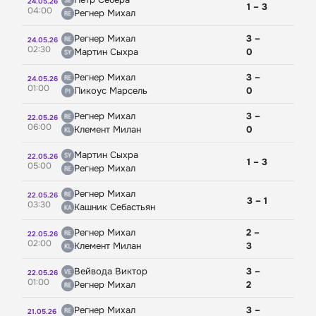
24.05.26
1 – 3
04:00
Регнер Михал
Регнер Михал
3 –
24.05.26
02:30
Мартин Сыхра
0
Регнер Михал
3 –
24.05.26
01:00
Пикоус Марсель
0
Регнер Михал
3 –
22.05.26
06:00
Клемент Милан
0
Мартин Сыхра
22.05.26
1 – 3
05:00
Регнер Михал
Регнер Михал
22.05.26
3 – 1
03:30
Кашник Себастьян
Регнер Михал
2 –
22.05.26
02:00
Клемент Милан
3
Вейвода Виктор
3 –
22.05.26
01:00
Регнер Михал
2
Регнер Михал
3 –
21.05.26