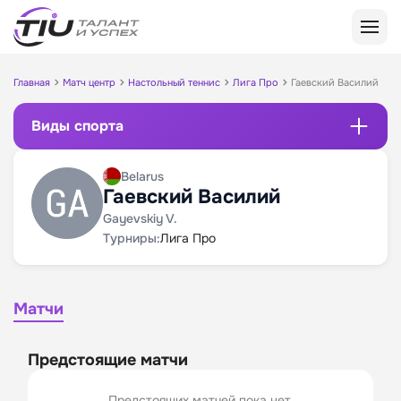
Главная
Матч центр
Настольный теннис
Лига Про
Гаевский Василий
Популярные БК
Виды спорта
Пари
По букмекеру
БетБум
Леон
Pari
Belarus
Приложения для Android
Винлайн
BetBoom
Гаевский Василий
Фонбет
Leon
Пари
Gayevskiy V.
Виды спорта
Марафон
Winline
БетБум
Турниры:
Лига Про
Бетсити
Fonbet
Леон
Баскетбол
Статьи о БК
Мелбет
Лига Ставок
Винлайн
Киберспорт
Winline
Лига Ставок
Марафон
Фонбет
Теннис
Матчи
База знаний
По видам спорта
Олимпбет
Бет-М
Марафон
Хоккей
Виды ставок
Тенниси
Baltbet
Бетсити
Футбол
Футбол
Футбол
По видам спорта
Основы ставок
Балтбет
Melbet
Мелбет
Хоккей
Предстоящие матчи
Евролига
Сервисы
Бет-М
Olimpbet
Лига Ставок
Баскетбол
Футбол
Виды спорта
Кубок России
Беттери
Tennisi
Олимпбет
Теннис
Хоккей
Предстоящих матчей пока нет.