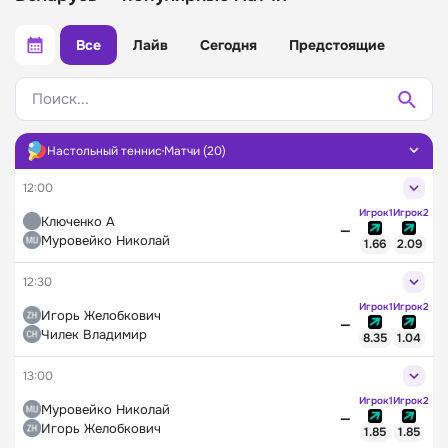
Все
Лайв
Сегодня
Предстоящие
Поиск...
Настольный теннис
Матчи (20)
12:00
Игрок1
Игрок2
Ключенко А
—
Муровейко Николай
1.66
2.09
12:30
Игрок1
Игрок2
Игорь Желобкович
—
Чилек Владимир
8.35
1.04
13:00
Игрок1
Игрок2
Муровейко Николай
—
Игорь Желобкович
1.85
1.85