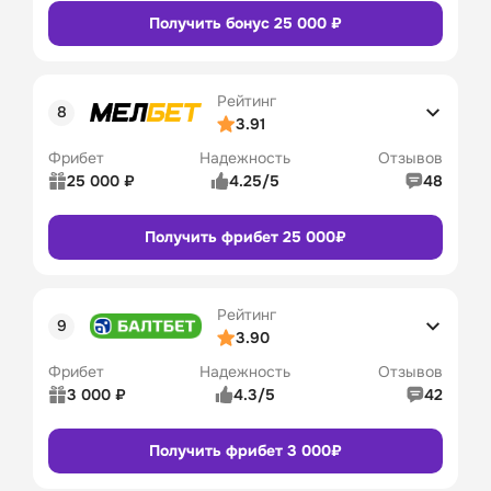
Рейтинг 
5/5
Получить бонус 25 000 ₽
пользователей
Бонусы
17
Коэффициенты
4/5
Сайт
Приложение
Линия в прематче
4/5
Рейтинг
Линия в лайве
4/5
3.91
Удобство платежей
4/5
Фрибет
Надежность
Отзывов
Служба поддержки
4/5
25 000 ₽
4.25/5
48
Бонусы и акции
4/5
Рейтинг 
5/5
Получить фрибет 25 000₽
пользователей
Промокод
Бонусы
Коэффициенты
4/5
15
Линия в прематче
4/5
Рейтинг
Линия в лайве
Сайт
Приложение
3/5
3.90
Удобство платежей
4/5
Фрибет
Надежность
Отзывов
Служба поддержки
4/5
3 000 ₽
4.3/5
42
Бонусы и акции
4/5
Рейтинг 
5/5
Получить фрибет 3 000₽
пользователей
Промокод
Бонусы
Коэффициенты
4/5
16