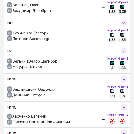
Игрок1
Игрок2
Волынец Олег
—
Владимир Белобров
1.33
3.05
10'
Игрок1
Игрок2
Кузьменко Грегори
—
Погонов Александр
1.85
1.85
5'
Игрок1
Игрок2
Вельки Юниор Далибор
—
Мацурак Михал
3
1.36
11:15
Игрок1
Игрок2
Вацлаховски Олдржих
—
Доминик Штефек
1.9
1.8
11:15
Игрок1
Игрок2
Харченко Евгений
—
Евлахин Дмитрий Михайлович
11:15