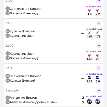
21:00
Игрок1
Игрок2
Скочеленков Кирилл
—
Логунов Александр
1.6
2.2
21:30
Игрок1
Игрок2
Кулеша Дмитрий
—
Курильчик Илья
1.97
1.73
22:00
Игрок1
Игрок2
Курильчик Илья
—
Логунов Александр
1.65
2.1
22:30
Игрок1
Игрок2
Скочеленков Кирилл
—
Кулеша Дмитрий
1.22
3.8
Завершён
Игрок1
Игрок2
2
Анищенко Виктор
Алексей Александрович Шубин
3