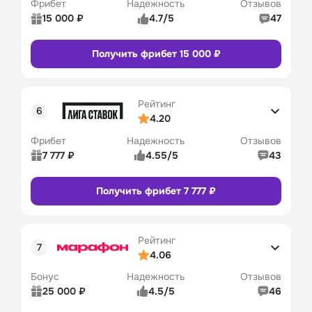
Фрибет
Надежность
Отзывов
Служба поддержки
4/5
15 000 ₽
4.7/5
47
Бонусы и акции
5/5
Рейтинг 
5/5
Получить фрибет 15 000 ₽
пользователей
Промокод
Бонусы
Коэффициенты
4/5
10
Линия в прематче
4/5
Рейтинг
Линия в лайве
Сайт
Приложение
4/5
4.20
Удобство платежей
4/5
Фрибет
Надежность
Отзывов
Служба поддержки
5/5
7 777 ₽
4.55/5
43
Бонусы и акции
4/5
Рейтинг 
5/5
Получить фрибет 7 777 ₽
пользователей
Промокод
Бонусы
Коэффициенты
4/5
10
Линия в прематче
4/5
Рейтинг
Сайт
Приложение
Линия в лайве
4/5
4.06
Удобство платежей
4/5
Бонус
Надежность
Отзывов
Служба поддержки
4/5
25 000 ₽
4.5/5
46
Бонусы и акции
5/5