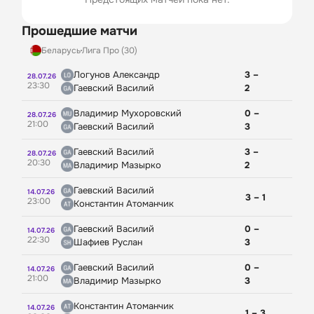
Лига Чемпионов
Зенит
Betcity
Тенниси
Теннис
Настольный теннис
Баскетбол
Лига Европы
Спортбет
Bettery
Балтбет
Футбол
Волейбол
Теннис
Прошедшие матчи
24bet
Zenit
Беттери
Киберспорт
Настольный теннис
Беларусь
Лига Про (30)
Рейтинги
Футбол
Спортбет
Зенит
Волейбол
Прочие категории
Лучшие букмекеры
РПЛ
24bet
Киберспорт
Логунов Александр
3 –
28.07.26
23:30
Гаевский Василий
2
Приложения для iOS
Футбол
Легальные букмекерские конторы
Фрибеты
Лига чемпионов
Российские букмекеры
Фрибеты без депозита
АПЛ
РПЛ
Leon
Владимир Мухоровский
0 –
28.07.26
БК с мобильным приложением
Фрибет без отыгрыша
Серия А
Лига чемпионов
Zenit
21:00
Гаевский Василий
3
Надежные букмекеры
Промокод без отыгрыша
Ла Лига
АПЛ
Лига Ставок
Гаевский Василий
3 –
28.07.26
БК с гостевым демосчетом
Бонус за регистрацию без отыгрыша
Бундеслига
Серия А
Марафон
20:30
Владимир Мазырко
2
БК с большими коэффициентами
Фрибеты сегодня
Лига Европы
Ла Лига
Melbet
БК с минимальными депозитами
Лучшие фрибеты
Лига конференций
Бундеслига
Pari
Гаевский Василий
14.07.26
3 – 1
23:00
Букмекеры для ставок на американский футбол
Фрибет новым игрокам
Лига наций
Лига Европы
Tennisi
Константин Атоманчик
Букмекеры для ставок на бейсбол
Новые БК с фрибетом
Суперкубок УЕФА
Лига конференций
Fonbet
Гаевский Василий
0 –
14.07.26
Хоккей
Хоккей
Букмекеры для ставок на гольф
Фрибет 3000
Betcity
22:30
Шафиев Руслан
3
Букмекеры для ставок на автогонки
Акции букмекерских контор при регистрации
КХЛ
КХЛ
BetBoom
Букмекеры для ставок на чемпионаты мира и Европы
Промокоды букмекеров
НХЛ
НХЛ
Bettery
Гаевский Василий
0 –
14.07.26
21:00
Владимир Мазырко
3
Букмекеры для ставок на дартс
Бездепозитные бонусы за регистрацию
АХЛ
АХЛ
Olimpbet
Баскетбол
Баскетбол
Букмекеры для ставок на скачки
Бездепозитные бонусы букмекеров
Winline
Константин Атоманчик
14.07.26
1 – 3