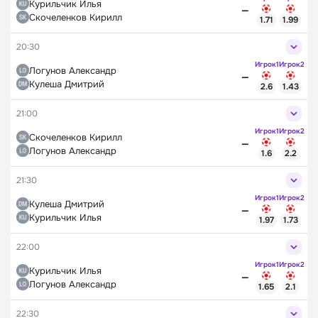
Курильчик Илья
—
Скочеленков Кирилл
1.71
1.99
20:30
Игрок1
Игрок2
Логунов Александр
—
Кулеша Дмитрий
2.6
1.43
21:00
Игрок1
Игрок2
Скочеленков Кирилл
—
Логунов Александр
1.6
2.2
21:30
Игрок1
Игрок2
Кулеша Дмитрий
—
Курильчик Илья
1.97
1.73
22:00
Игрок1
Игрок2
Курильчик Илья
—
Логунов Александр
1.65
2.1
22:30