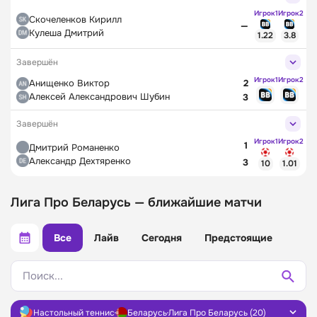
Игрок1
Игрок2
Скочеленков Кирилл
—
Кулеша Дмитрий
1.22
3.8
Завершён
Игрок1
Игрок2
2
Анищенко Виктор
Алексей Александрович Шубин
3
Завершён
Игрок1
Игрок2
1
Дмитрий Романенко
Александр Дехтяренко
3
10
1.01
Лига Про Беларусь — ближайшие матчи
Все
Лайв
Сегодня
Предстоящие
Поиск...
Настольный теннис
Беларусь
Лига Про Беларусь (20)