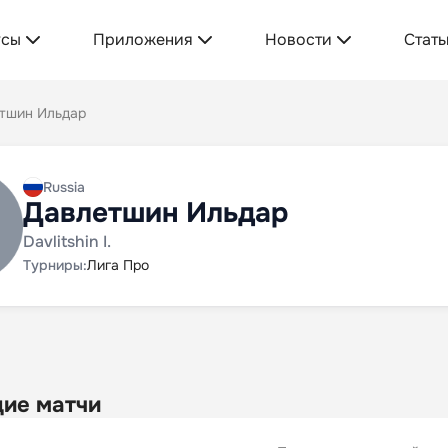
усы
Приложения
Новости
Стать
тшин Ильдар
Russia
Давлетшин Ильдар
Davlitshin I.
Турниры:
Лига Про
ие матчи