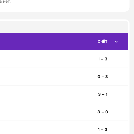
 нет.
СЧЁТ
1 – 3
0 – 3
3 – 1
3 – 0
1 – 3