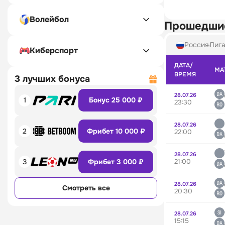
Волейбол
Прошедши
Россия
Лига
Киберспорт
ДАТА/
МА
ВРЕМЯ
3 лучших бонуса
28.07.26
1
Бонус 25 000 ₽
23:30
28.07.26
2
Фрибет 10 000 ₽
22:00
28.07.26
21:00
3
Фрибет 3 000 ₽
28.07.26
Смотреть все
20:30
28.07.26
15:15