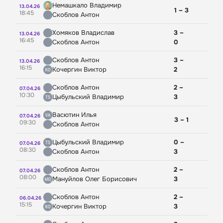
Немашкало Владимир
13.04.26
1 – 3
18:45
Скоблов Антон
Хомяков Владислав
3 –
13.04.26
16:45
Скоблов Антон
0
Скоблов Антон
3 –
13.04.26
16:15
Кочергин Виктор
2
Скоблов Антон
2 –
07.04.26
10:30
Цыбульский Владимир
3
Васютин Илья
07.04.26
3 – 1
09:30
Скоблов Антон
Цыбульский Владимир
0 –
07.04.26
08:30
Скоблов Антон
3
Скоблов Антон
2 –
07.04.26
08:00
Мануйлов Олег Борисович
3
Скоблов Антон
2 –
06.04.26
15:15
Кочергин Виктор
3