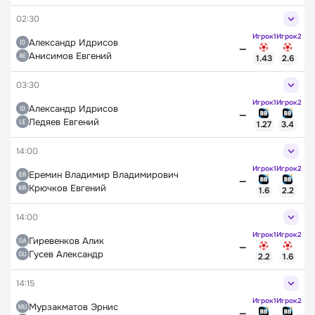
02:30
Игрок1
Игрок2
Александр Идрисов
—
Анисимов Евгений
1.43
2.6
03:30
Игрок1
Игрок2
Александр Идрисов
—
Ледяев Евгений
1.27
3.4
14:00
Игрок1
Игрок2
Еремин Владимир Владимирович
—
Крючков Евгений
1.6
2.2
14:00
Игрок1
Игрок2
Гиревенков Алик
—
Гусев Александр
2.2
1.6
14:15
Игрок1
Игрок2
Мурзакматов Эрнис
—