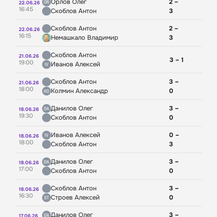
Орлов Олег
2 –
22.06.26
16:45
Скоблов Антон
3
Скоблов Антон
2 –
22.06.26
16:15
Немашкало Владимир
3
Скоблов Антон
21.06.26
3 – 1
19:00
Иванов Алексей
Скоблов Антон
3 –
21.06.26
18:00
Колмин Александр
0
Данилов Олег
3 –
18.06.26
19:30
Скоблов Антон
0
Иванов Алексей
0 –
18.06.26
18:00
Скоблов Антон
3
Данилов Олег
3 –
18.06.26
17:00
Скоблов Антон
0
Скоблов Антон
3 –
18.06.26
16:30
Строев Алексей
0
Данилов Олег
3 –
17.06.26