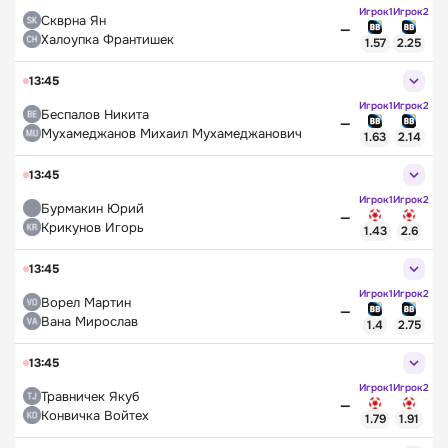
Игрок1
Игрок2
Скврна Ян
—
Халоупка Франтишек
1.57
2.25
13:45
Игрок1
Игрок2
Беспалов Никита
—
Мухамеджанов Михаил Мухамеджанович
1.63
2.14
13:45
Игрок1
Игрок2
Бурмакин Юрий
—
Крикунов Игорь
1.43
2.6
13:45
Игрок1
Игрок2
Ворел Мартин
—
Вана Мирослав
1.4
2.75
13:45
Игрок1
Игрок2
Травничек Якуб
—
Конвичка Войтех
1.79
1.91