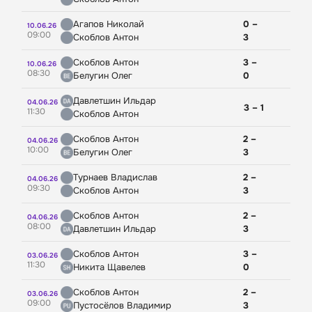
Агапов Николай
0 –
10.06.26
09:00
Скоблов Антон
3
Скоблов Антон
3 –
10.06.26
08:30
Белугин Олег
0
Давлетшин Ильдар
04.06.26
3 – 1
11:30
Скоблов Антон
Скоблов Антон
2 –
04.06.26
10:00
Белугин Олег
3
Турнаев Владислав
2 –
04.06.26
09:30
Скоблов Антон
3
Скоблов Антон
2 –
04.06.26
08:00
Давлетшин Ильдар
3
Скоблов Антон
3 –
03.06.26
11:30
Никита Щавелев
0
Скоблов Антон
2 –
03.06.26
09:00
Пустосёлов Владимир
3