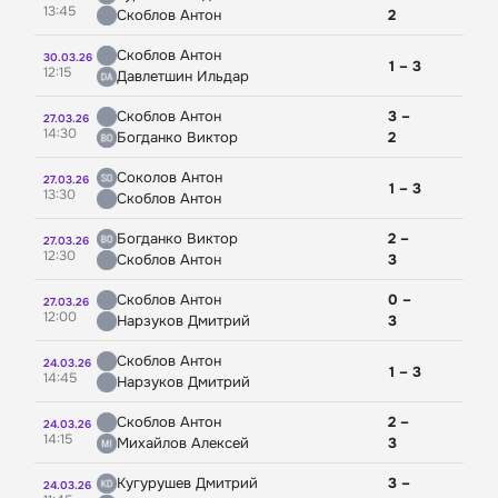
13:45
Скоблов Антон
2
Скоблов Антон
30.03.26
1 – 3
12:15
Давлетшин Ильдар
Скоблов Антон
3 –
27.03.26
14:30
Богданко Виктор
2
Соколов Антон
27.03.26
1 – 3
13:30
Скоблов Антон
Богданко Виктор
2 –
27.03.26
12:30
Скоблов Антон
3
Скоблов Антон
0 –
27.03.26
12:00
Нарзуков Дмитрий
3
Скоблов Антон
24.03.26
1 – 3
14:45
Нарзуков Дмитрий
Скоблов Антон
2 –
24.03.26
14:15
Михайлов Алексей
3
Кугурушев Дмитрий
3 –
24.03.26