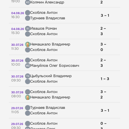
Букмекеры для ставок на киберспорт
НБА
НБА
Baltbet
19:00
Колмин Александр
2
Букмекеры для профессиональных игроков
Единая Лига ВТБ
Единая Лига ВТБ
24Бет
Скоблов Антон
04.08.26
Букмекеры для ставок на футбол
Евролига
Евролига
3 – 1
16:30
Турнаев Владислав
WNBA
WNBA
Суперлига
Суперлига
Ивашов Роман
2 –
04.08.26
15:30
Теннис
Теннис
Скоблов Антон
3
US Open 2026 ATP
ATP
Немашкало Владимир
3 –
30.07.26
US Open 2026 WTA
WTA
11:30
Скоблов Антон
0
Настольный теннис
Cincinnati ATP
Скоблов Антон
2 –
Cincinnati WTA
Челленджер
30.07.26
10:00
Мануйлов Олег Борисович
3
Настольный теннис
Лига Про
Чемпионат мира
Setka Cup
Цыбульский Владимир
30.07.26
1 – 3
Волейбол
Кубок мира
09:30
Скоблов Антон
Чемпионат Европы
Лига Наций
Скоблов Антон
3 –
30.07.26
WTT Champions Yokohama, MS
Суперлига России
08:00
Немашкало Владимир
2
Киберспорт
WTT Champions Yokohama, WS
Europe Smash Sweden, WS
IEM Cologne
Турнаев Владислав
29.07.26
3 – 1
11:05
Скоблов Антон
Europe Smash Sweden, MS
The International
Волейбол
Скоблов Антон
0 –
29.07.26
Лига Наций
09:30
Данилов Олег
3