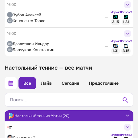
16:00
Игрок1
Игрок2
Зубов Алексей
—
Кононенко Тарас
3.15
1.31
16:00
Игрок1
Игрок2
Давлетшин Ильдар
—
Барчуков Константин
1.31
3.15
Настольный теннис — все матчи
Все
Лайв
Сегодня
Предстоящие
Поиск...
Настольный теннис
Матчи (20)
2'
Игрок1
Игрок2
Харимото Т.