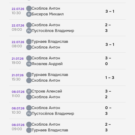
Скоблов Антон
22.07.26
3 – 1
10:30
Бисеров Михаил
Скоблов Антон
2 –
22.07.26
09:00
Пустосёлов Владимир
3
Турнаев Владислав
22.07.26
3 – 1
08:00
Скоблов Антон
Скоблов Антон
3 –
21.07.26
19:00
Яковлев Андрей
0
Турнаев Владислав
21.07.26
1 – 3
15:30
Скоблов Антон
Строев Алексей
3 –
08.07.26
11:00
Скоблов Антон
2
Скоблов Антон
0 –
08.07.26
10:30
Пустосёлов Владимир
3
Скоблов Антон
2 –
08.07.26
09:00
Турнаев Владислав
3