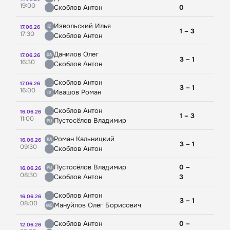
19:00
Скоблов Антон
0
Извольский Илья
17.06.26
1 – 3
17:30
Скоблов Антон
Данилов Олег
17.06.26
3 – 1
16:30
Скоблов Антон
Скоблов Антон
17.06.26
3 – 1
16:00
Ивашов Роман
Скоблов Антон
16.06.26
1 – 3
11:00
Пустосёлов Владимир
Роман Кальницкий
16.06.26
3 – 1
09:30
Скоблов Антон
Пустосёлов Владимир
0 –
16.06.26
08:30
Скоблов Антон
3
Скоблов Антон
16.06.26
3 – 1
08:00
Мануйлов Олег Борисович
Скоблов Антон
0 –
12.06.26