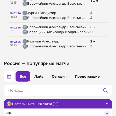
1 – 3
12:15
Ворожейкин Александр Васильевич
Хургин Владимир
3 –
18.02.26
19:10
Ворожейкин Александр Васильевич
2
Ворожейкин Александр Васильевич
3 –
18.02.26
17:15
Попроцкий Александр Владимирович
0
Кузьмин Александр
2 –
18.02.26
16:15
Ворожейкин Александр Васильевич
3
Россия — популярные матчи
Все
Лайв
Сегодня
Предстоящие
Поиск...
Настольный теннис
Матчи (20)
16'