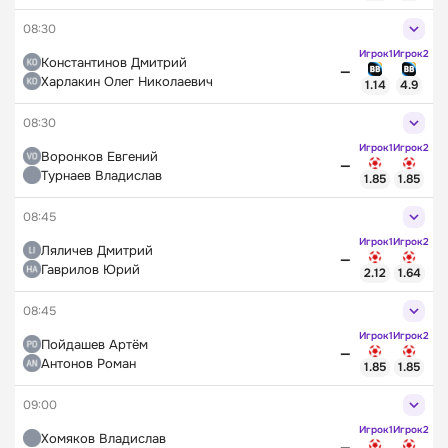
08:30
Игрок1
Игрок2
Константинов Дмитрий
—
Харлакин Олег Николаевич
1.14
4.9
08:30
Игрок1
Игрок2
Воронков Евгений
—
Турнаев Владислав
1.85
1.85
08:45
Игрок1
Игрок2
Ляличев Дмитрий
—
Гаврилов Юрий
2.12
1.64
08:45
Игрок1
Игрок2
Пойдашев Артём
—
Антонов Роман
1.85
1.85
09:00
Игрок1
Игрок2
Хомяков Владислав
—