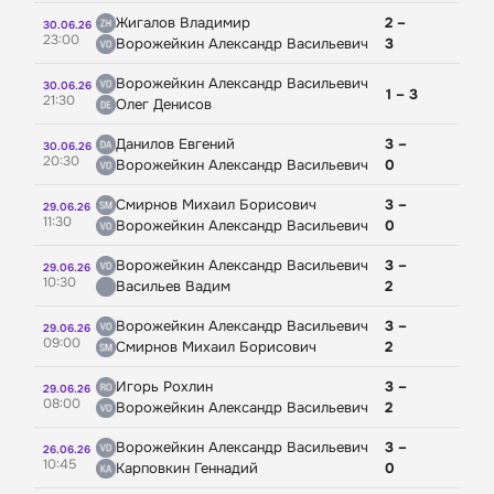
Чемпионат мира
Жигалов Владимир
2 –
30.06.26
23:00
Суперлига России
Ворожейкин Александр Васильевич
3
Чемпионат Европы
Ворожейкин Александр Васильевич
30.06.26
Киберспорт
1 – 3
21:30
Олег Денисов
IEM Cologne
The International
Данилов Евгений
3 –
30.06.26
20:30
Ворожейкин Александр Васильевич
0
Esports World Cup Counter Strike
Смирнов Михаил Борисович
3 –
29.06.26
11:30
Ворожейкин Александр Васильевич
0
Ворожейкин Александр Васильевич
3 –
29.06.26
10:30
Васильев Вадим
2
Ворожейкин Александр Васильевич
3 –
29.06.26
09:00
Смирнов Михаил Борисович
2
Игорь Рохлин
3 –
29.06.26
08:00
Ворожейкин Александр Васильевич
2
Ворожейкин Александр Васильевич
3 –
26.06.26
10:45
Карповкин Геннадий
0