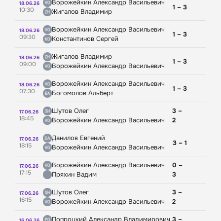
Ворожейкин Александр Васильевич
18.06.26
1 – 3
10:30
Жигалов Владимир
Ворожейкин Александр Васильевич
18.06.26
1 – 3
09:30
Константинов Сергей
Жигалов Владимир
18.06.26
1 – 3
09:00
Ворожейкин Александр Васильевич
Ворожейкин Александр Васильевич
18.06.26
1 – 3
07:30
Богомолов Альберт
Шутов Олег
3 –
17.06.26
18:45
Ворожейкин Александр Васильевич
2
Данилов Евгений
17.06.26
3 – 1
18:15
Ворожейкин Александр Васильевич
Ворожейкин Александр Васильевич
0 –
17.06.26
17:15
Пряхин Вадим
3
Шутов Олег
3 –
17.06.26
16:15
Ворожейкин Александр Васильевич
2
Попроцкий Александр Владимирович
3 –
16.06.26