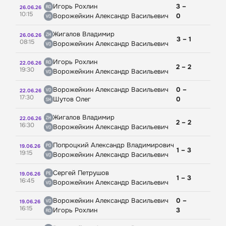
Игорь Рохлин
3 –
26.06.26
10:15
Ворожейкин Александр Васильевич
0
Жигалов Владимир
26.06.26
3 – 1
08:15
Ворожейкин Александр Васильевич
Игорь Рохлин
22.06.26
2 – 2
19:30
Ворожейкин Александр Васильевич
Ворожейкин Александр Васильевич
0 –
22.06.26
17:30
Шутов Олег
0
Жигалов Владимир
22.06.26
2 – 2
16:30
Ворожейкин Александр Васильевич
Попроцкий Александр Владимирович
19.06.26
1 – 3
19:15
Ворожейкин Александр Васильевич
Сергей Петрушов
19.06.26
1 – 3
16:45
Ворожейкин Александр Васильевич
Ворожейкин Александр Васильевич
0 –
19.06.26
16:15
Игорь Рохлин
3