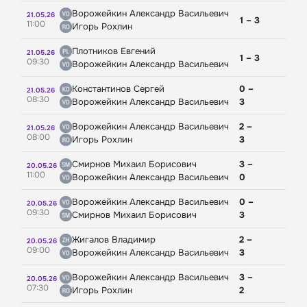
Ворожейкин Александр Васильевич
21.05.26
1 – 3
11:00
Игорь Рохлин
Плотников Евгений
21.05.26
1 – 3
09:30
Ворожейкин Александр Васильевич
Константинов Сергей
0 –
21.05.26
08:30
Ворожейкин Александр Васильевич
3
Ворожейкин Александр Васильевич
2 –
21.05.26
08:00
Игорь Рохлин
3
Смирнов Михаил Борисович
3 –
20.05.26
11:00
Ворожейкин Александр Васильевич
0
Ворожейкин Александр Васильевич
0 –
20.05.26
09:30
Смирнов Михаил Борисович
3
Жигалов Владимир
2 –
20.05.26
09:00
Ворожейкин Александр Васильевич
3
Ворожейкин Александр Васильевич
3 –
20.05.26
07:30
Игорь Рохлин
2