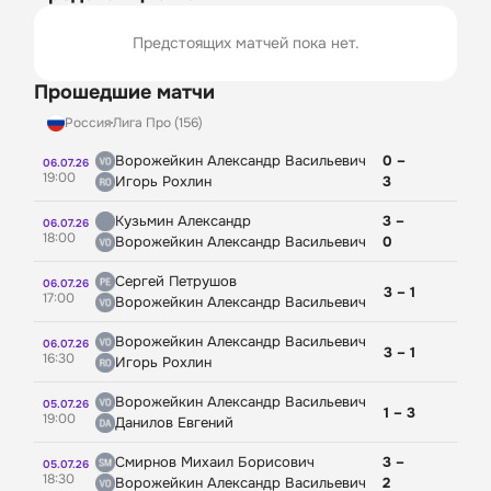
Лига Чемпионов
Зенит
Betcity
Тенниси
Теннис
Настольный теннис
Баскетбол
Лига Европы
Спортбет
Bettery
Балтбет
Футбол
Волейбол
Теннис
Предстоящих матчей пока нет.
24bet
Zenit
Беттери
Киберспорт
Настольный теннис
Рейтинги
Футбол
Прошедшие матчи
Спортбет
Зенит
Волейбол
Прочие категории
Лучшие букмекеры
РПЛ
24bet
Киберспорт
Россия
Лига Про (156)
Приложения для iOS
Футбол
Легальные букмекерские конторы
Фрибеты
Лига чемпионов
Ворожейкин Александр Васильевич
0 –
06.07.26
Российские букмекеры
Фрибеты без депозита
АПЛ
РПЛ
Leon
19:00
Игорь Рохлин
3
БК с мобильным приложением
Фрибет без отыгрыша
Серия А
Лига чемпионов
Zenit
Надежные букмекеры
Промокод без отыгрыша
Ла Лига
АПЛ
Лига Ставок
Кузьмин Александр
3 –
06.07.26
18:00
БК с гостевым демосчетом
Бонус за регистрацию без отыгрыша
Бундеслига
Серия А
Марафон
Ворожейкин Александр Васильевич
0
БК с большими коэффициентами
Фрибеты сегодня
Лига Европы
Ла Лига
Melbet
Сергей Петрушов
06.07.26
3 – 1
БК с минимальными депозитами
Лучшие фрибеты
Лига конференций
Бундеслига
Pari
17:00
Ворожейкин Александр Васильевич
Букмекеры для ставок на американский футбол
Фрибет новым игрокам
Лига наций
Лига Европы
Tennisi
Ворожейкин Александр Васильевич
Букмекеры для ставок на бейсбол
Новые БК с фрибетом
Суперкубок УЕФА
Лига конференций
Fonbet
06.07.26
3 – 1
16:30
Игорь Рохлин
Хоккей
Хоккей
Букмекеры для ставок на гольф
Фрибет 3000
Betcity
Букмекеры для ставок на автогонки
Акции букмекерских контор при регистрации
КХЛ
КХЛ
BetBoom
Ворожейкин Александр Васильевич
05.07.26
1 – 3
Букмекеры для ставок на чемпионаты мира и Европы
Промокоды букмекеров
НХЛ
НХЛ
Bettery
19:00
Данилов Евгений
Букмекеры для ставок на дартс
Бездепозитные бонусы за регистрацию
АХЛ
АХЛ
Olimpbet
Смирнов Михаил Борисович
3 –
05.07.26
Баскетбол
Баскетбол
Букмекеры для ставок на скачки
Бездепозитные бонусы букмекеров
Winline
18:30
Ворожейкин Александр Васильевич
2