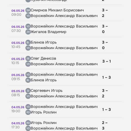
Смирнов Михаил Борисович
3 –
06.05.26
09:00
Ворожейкин Александр Васильевич
2
Ворожейкин Александр Васильевич
3 –
06.05.26
07:30
Жигалов Владимир
0
Блинов Игорь
3 –
05.05.26
10:45
Ворожейкин Александр Васильевич
0
Олег Денисов
05.05.26
3 – 1
10:15
Ворожейкин Александр Васильевич
Ворожейкин Александр Васильевич
05.05.26
1 – 3
09:15
Блинов Игорь
Сергеевич Игорь
3 –
05.05.26
08:15
Ворожейкин Александр Васильевич
2
Ворожейкин Александр Васильевич
04.05.26
1 – 3
19:00
Игорь Рохлин
Игорь Рохлин
2 –
04.05.26
17:30
Ворожейкин Александр Васильевич
3