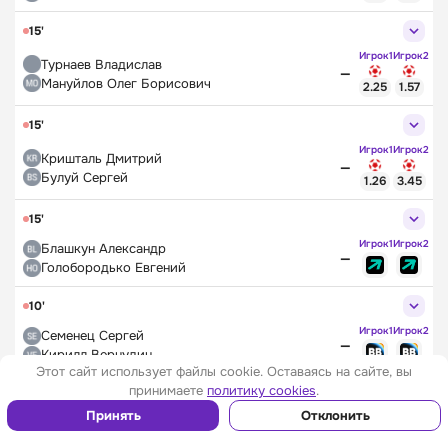
15'
Игрок1
Игрок2
Турнаев Владислав
—
Мануйлов Олег Борисович
2.25
1.57
15'
Игрок1
Игрок2
Кришталь Дмитрий
—
Булуй Сергей
1.26
3.45
15'
Игрок1
Игрок2
Блашкун Александр
—
Голобородько Евгений
10'
Игрок1
Игрок2
Семенец Сергей
—
Кирилл Вернудин
Этот сайт использует файлы cookie. Оставаясь на сайте, вы
принимаете
политику cookies
.
10'
Принять
Отклонить
Бонус 25 000 ₽
Фрибет 10 000 ₽
Игрок1
Игрок2
0
Шипилов Антон
Ковальчук Назар
2