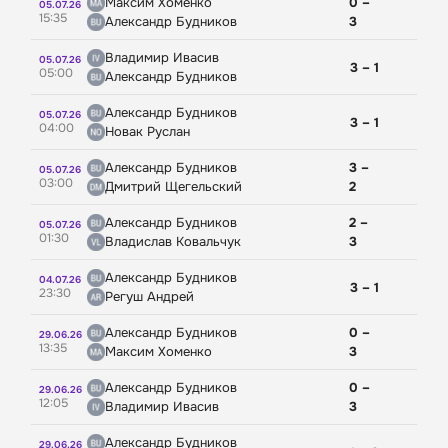
Максим Хоменко
0 –
05.07.26
15:35
Александр Будников
3
Владимир Ивасив
05.07.26
3 – 1
05:00
Александр Будников
Александр Будников
05.07.26
3 – 1
04:00
Новак Руслан
Александр Будников
3 –
05.07.26
03:00
Дмитрий Щегельский
2
Александр Будников
2 –
05.07.26
01:30
Владислав Ковальчук
3
Александр Будников
04.07.26
3 – 1
23:30
Регуш Андрей
Александр Будников
0 –
29.06.26
13:35
Максим Хоменко
3
Александр Будников
0 –
29.06.26
12:05
Владимир Ивасив
3
Александр Будников
29.06.26