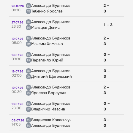
Чемпионат мира
Александр Будников
2 –
28.07.26
01:30
Суперлига России
Тебенко Ярослав
3
Чемпионат Европы
Александр Будников
27.07.26
Киберспорт
1 – 3
23:30
Мальцев Денис
IEM Cologne
Александр Будников
2 –
The International
19.07.26
05:00
Максим Хоменко
3
Esports World Cup Counter Strike
Александр Будников
0 –
19.07.26
03:30
Парагайло Юрий
3
Александр Будников
0 –
19.07.26
02:00
Дмитрий Щегельский
3
Александр Будников
2 –
19.07.26
00:30
Ярослав Ворсуляк
3
Александр Будников
0 –
18.07.26
23:00
Владимир Ивасив
3
Владислав Ковальчук
3 –
06.07.26
14:05
Александр Будников
0