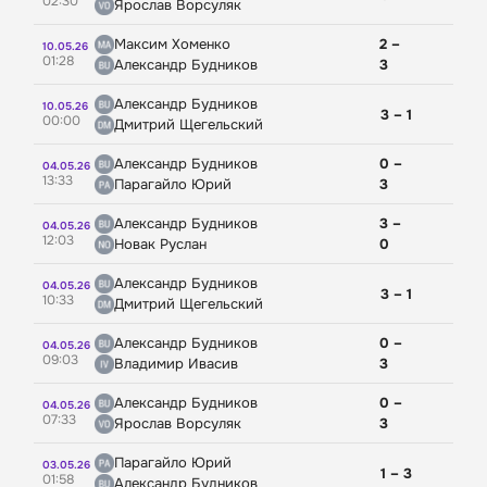
02:30
Ярослав Ворсуляк
Максим Хоменко
2 –
10.05.26
01:28
Александр Будников
3
Александр Будников
10.05.26
3 – 1
00:00
Дмитрий Щегельский
Александр Будников
0 –
04.05.26
13:33
Парагайло Юрий
3
Александр Будников
3 –
04.05.26
12:03
Новак Руслан
0
Александр Будников
04.05.26
3 – 1
10:33
Дмитрий Щегельский
Александр Будников
0 –
04.05.26
09:03
Владимир Ивасив
3
Александр Будников
0 –
04.05.26
07:33
Ярослав Ворсуляк
3
Парагайло Юрий
03.05.26
1 – 3
01:58
Александр Будников