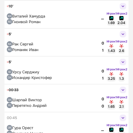
10'
Игрок1
Игрок2
Виталий Хамурда
—
Гноивой Роман
1.69
2.04
5'
Игрок1
Игрок2
0
Рак Сергей
Романяк Иван
1
1.43
2.6
5'
Игрок1
Игрок2
0
Урсу Серджиу
Искандер Кристофер
1
3.25
1.3
00:33
Игрок1
Игрок2
0
Шарпай Виктор
Перетятко Андрей
0
1.65
2.1
00:45
Игрок1
Игрок2
Гура Орест
—