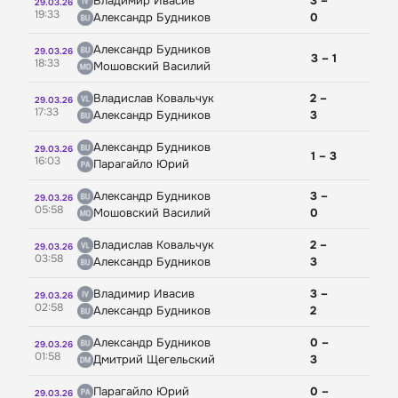
Владимир Ивасив
3 –
29.03.26
19:33
Александр Будников
0
Александр Будников
29.03.26
3 – 1
18:33
Мошовский Василий
Владислав Ковальчук
2 –
29.03.26
17:33
Александр Будников
3
Александр Будников
29.03.26
1 – 3
16:03
Парагайло Юрий
Александр Будников
3 –
29.03.26
05:58
Мошовский Василий
0
Владислав Ковальчук
2 –
29.03.26
03:58
Александр Будников
3
Владимир Ивасив
3 –
29.03.26
02:58
Александр Будников
2
Александр Будников
0 –
29.03.26
01:58
Дмитрий Щегельский
3
Парагайло Юрий
0 –
29.03.26