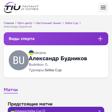
Главная
Матч центр
Настольный теннис
Setka Cup
Александр Будников
Популярные БК
Пари
Виды спорта
По букмекеру
БетБум
Леон
Pari
Приложения для Android
Винлайн
BetBoom
Ukraine
Александр Будников
Фонбет
Leon
Пари
Виды спорта
Марафон
Winline
БетБум
Budnikov O.
Бетсити
Fonbet
Леон
Баскетбол
Турниры:
Setka Cup
Статьи о БК
Мелбет
Лига Ставок
Винлайн
Киберспорт
Winline
Лига Ставок
Марафон
Фонбет
Теннис
База знаний
По видам спорта
Олимпбет
Бет-М
Марафон
Хоккей
Матчи
Виды ставок
Тенниси
Baltbet
Бетсити
Футбол
Футбол
Футбол
По видам спорта
Основы ставок
Балтбет
Melbet
Мелбет
Хоккей
Предстоящие матчи
Евролига
Сервисы
Бет-М
Olimpbet
Лига Ставок
Баскетбол
Футбол
Виды спорта
Кубок России
Беттери
Tennisi
Олимпбет
Теннис
Хоккей
Украина
Setka Cup (1)