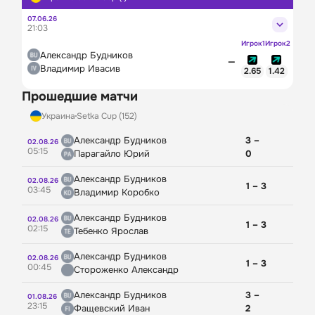
Лига Чемпионов
Зенит
Betcity
Тенниси
Теннис
Настольный теннис
Баскетбол
07.06.26
Лига Европы
Спортбет
Bettery
Балтбет
Футбол
Волейбол
Теннис
21:03
24bet
Zenit
Беттери
Киберспорт
Настольный теннис
Игрок1
Игрок2
Александр Будников
Рейтинги
Футбол
Спортбет
Зенит
Волейбол
—
Владимир Ивасив
2.65
1.42
Прочие категории
Лучшие букмекеры
РПЛ
24bet
Киберспорт
Приложения для iOS
Футбол
Легальные букмекерские конторы
Фрибеты
Лига чемпионов
Прошедшие матчи
Российские букмекеры
Фрибеты без депозита
АПЛ
РПЛ
Leon
Украина
Setka Cup (152)
БК с мобильным приложением
Фрибет без отыгрыша
Серия А
Лига чемпионов
Zenit
Надежные букмекеры
Промокод без отыгрыша
Ла Лига
АПЛ
Лига Ставок
Александр Будников
3 –
02.08.26
05:15
Парагайло Юрий
0
БК с гостевым демосчетом
Бонус за регистрацию без отыгрыша
Бундеслига
Серия А
Марафон
БК с большими коэффициентами
Фрибеты сегодня
Лига Европы
Ла Лига
Melbet
Александр Будников
02.08.26
1 – 3
БК с минимальными депозитами
Лучшие фрибеты
Лига конференций
Бундеслига
Pari
03:45
Владимир Коробко
Букмекеры для ставок на американский футбол
Фрибет новым игрокам
Лига наций
Лига Европы
Tennisi
Александр Будников
Букмекеры для ставок на бейсбол
Новые БК с фрибетом
Суперкубок УЕФА
Лига конференций
Fonbet
02.08.26
1 – 3
02:15
Тебенко Ярослав
Хоккей
Хоккей
Букмекеры для ставок на гольф
Фрибет 3000
Betcity
Букмекеры для ставок на автогонки
Акции букмекерских контор при регистрации
КХЛ
КХЛ
BetBoom
Александр Будников
02.08.26
1 – 3
00:45
Букмекеры для ставок на чемпионаты мира и Европы
Промокоды букмекеров
НХЛ
НХЛ
Bettery
Стороженко Александр
Букмекеры для ставок на дартс
Бездепозитные бонусы за регистрацию
АХЛ
АХЛ
Olimpbet
Александр Будников
3 –
01.08.26
Баскетбол
Баскетбол
Букмекеры для ставок на скачки
Бездепозитные бонусы букмекеров
Winline
23:15
Фащевский Иван
2