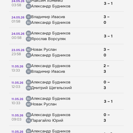
Максим Хоменко
24.05.26
3 – 1
03:58
Александр Будников
Владимир Ивасив
3 –
24.05.26
01:58
Александр Будников
0
Александр Будников
24.05.26
3 – 1
00:58
Ярослав Ворсуляк
Новак Руслан
3 –
23.05.26
23:58
Александр Будников
0
Александр Будников
2 –
11.05.26
13:33
Владимир Ивасив
3
Александр Будников
0 –
11.05.26
12:03
Дмитрий Щегельский
3
Александр Будников
11.05.26
3 – 1
10:33
Новак Руслан
Александр Будников
0 –
11.05.26
09:03
Парагайло Юрий
3
Александр Будников
11.05.26