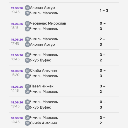
Акопян Артур
19.06.26
1 – 3
19:45
Чмиль Марсель
Червенак Мирослав
0 –
19.06.26
18:15
Чмиль Марсель
3
Чмиль Марсель
2 –
19.06.26
17:45
Акопян Артур
3
Чмиль Марсель
3 –
19.06.26
16:45
Якуб Дуфек
2
Скиба Антонин
0 –
18.06.26
15:20
Чмиль Марсель
3
Павел Чижек
3 –
18.06.26
14:15
Чмиль Марсель
2
Чмиль Марсель
0 –
18.06.26
13:45
Якуб Дуфек
3
Чмиль Марсель
3 –
18.06.26
12:45
Скиба Антонин
2