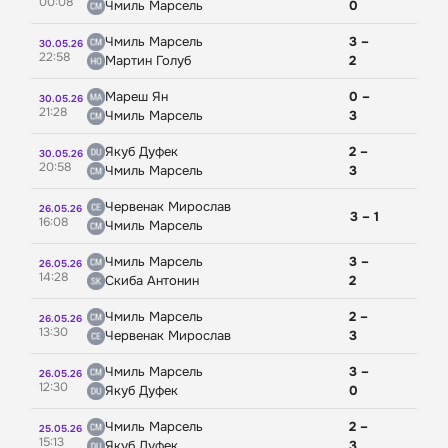
00:08
Чмиль Марсель
0
Чмиль Марсель
3 –
30.05.26
22:58
Мартин Голуб
2
Мареш Ян
0 –
30.05.26
21:28
Чмиль Марсель
3
Якуб Дуфек
2 –
30.05.26
20:58
Чмиль Марсель
3
Червенак Мирослав
26.05.26
3 – 1
16:08
Чмиль Марсель
Чмиль Марсель
3 –
26.05.26
14:28
Скиба Антонин
2
Чмиль Марсель
2 –
26.05.26
13:30
Червенак Мирослав
3
Чмиль Марсель
3 –
26.05.26
12:30
Якуб Дуфек
0
Чмиль Марсель
2 –
25.05.26
15:13
Якуб Дуфек
3