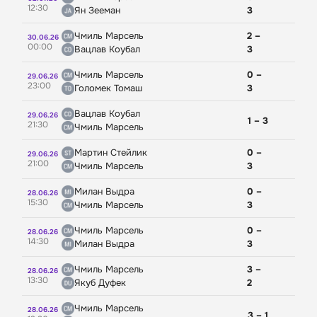
12:30
Ян Зееман
3
Чмиль Марсель
2 –
30.06.26
00:00
Вацлав Коубал
3
Чмиль Марсель
0 –
29.06.26
23:00
Голомек Томаш
3
Вацлав Коубал
29.06.26
1 – 3
21:30
Чмиль Марсель
Мартин Стейлик
0 –
29.06.26
21:00
Чмиль Марсель
3
Милан Выдра
0 –
28.06.26
15:30
Чмиль Марсель
3
Чмиль Марсель
0 –
28.06.26
14:30
Милан Выдра
3
Чмиль Марсель
3 –
28.06.26
13:30
Якуб Дуфек
2
Чмиль Марсель
28.06.26
3 – 1