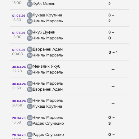
15:00
Куба Милан
2
Лукаш Крутина
3 –
01.05.26
13:30
Чмиль Марсель
2
Якуб Дуфек
3 –
01.05.26
13:00
Чмиль Марсель
0
Дворачек Адам
01.05.26
3 – 1
00:08
Чмиль Марсель
Мейзлик Якуб
30.04.26
—
22:28
Чмиль Марсель
Чмиль Марсель
30.04.26
—
21:58
Дворачек Адам
Чмиль Марсель
30.04.26
—
20:58
Лукаш Крутина
Чмиль Марсель
0 –
28.04.26
15:58
Радек Слунецко
3
Радек Слунецко
0 –
28.04.26