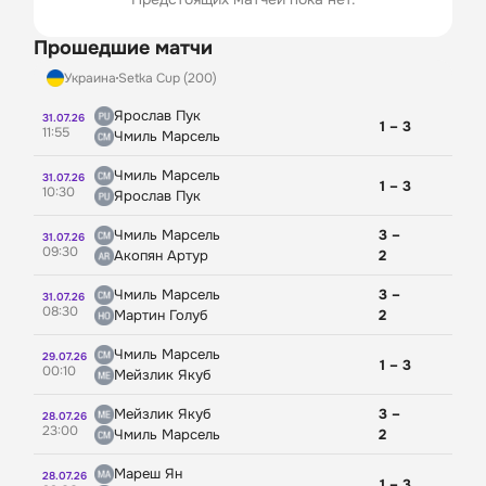
Лига Чемпионов
Зенит
Betcity
Тенниси
Теннис
Настольный теннис
Баскетбол
Лига Европы
Спортбет
Bettery
Балтбет
Футбол
Волейбол
Теннис
Прошедшие матчи
24bet
Zenit
Беттери
Киберспорт
Настольный теннис
Украина
Setka Cup (200)
Рейтинги
Футбол
Спортбет
Зенит
Волейбол
Прочие категории
Лучшие букмекеры
РПЛ
24bet
Киберспорт
Ярослав Пук
31.07.26
1 – 3
11:55
Чмиль Марсель
Приложения для iOS
Футбол
Легальные букмекерские конторы
Фрибеты
Лига чемпионов
Российские букмекеры
Фрибеты без депозита
АПЛ
РПЛ
Leon
Чмиль Марсель
31.07.26
1 – 3
БК с мобильным приложением
Фрибет без отыгрыша
Серия А
Лига чемпионов
Zenit
10:30
Ярослав Пук
Надежные букмекеры
Промокод без отыгрыша
Ла Лига
АПЛ
Лига Ставок
Чмиль Марсель
3 –
31.07.26
БК с гостевым демосчетом
Бонус за регистрацию без отыгрыша
Бундеслига
Серия А
Марафон
09:30
Акопян Артур
2
БК с большими коэффициентами
Фрибеты сегодня
Лига Европы
Ла Лига
Melbet
БК с минимальными депозитами
Лучшие фрибеты
Лига конференций
Бундеслига
Pari
Чмиль Марсель
3 –
31.07.26
08:30
Букмекеры для ставок на американский футбол
Фрибет новым игрокам
Лига наций
Лига Европы
Tennisi
Мартин Голуб
2
Букмекеры для ставок на бейсбол
Новые БК с фрибетом
Суперкубок УЕФА
Лига конференций
Fonbet
Чмиль Марсель
29.07.26
Хоккей
Хоккей
Букмекеры для ставок на гольф
Фрибет 3000
Betcity
1 – 3
00:10
Мейзлик Якуб
Букмекеры для ставок на автогонки
Акции букмекерских контор при регистрации
КХЛ
КХЛ
BetBoom
Букмекеры для ставок на чемпионаты мира и Европы
Промокоды букмекеров
НХЛ
НХЛ
Bettery
Мейзлик Якуб
3 –
28.07.26
23:00
Чмиль Марсель
2
Букмекеры для ставок на дартс
Бездепозитные бонусы за регистрацию
АХЛ
АХЛ
Olimpbet
Баскетбол
Баскетбол
Букмекеры для ставок на скачки
Бездепозитные бонусы букмекеров
Winline
Мареш Ян
28.07.26
1 – 3