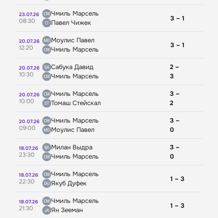
Чмиль Марсель
23.07.26
3 – 1
08:30
Павел Чижек
Моулис Павел
20.07.26
3 – 1
12:20
Чмиль Марсель
Сабука Давид
2 –
20.07.26
10:30
Чмиль Марсель
3
Чмиль Марсель
3 –
20.07.26
10:00
Томаш Стейскал
2
Чмиль Марсель
3 –
20.07.26
09:00
Моулис Павел
0
Милан Выдра
3 –
18.07.26
23:30
Чмиль Марсель
0
Чмиль Марсель
18.07.26
1 – 3
22:30
Якуб Дуфек
Чмиль Марсель
18.07.26
1 – 3
21:30
Ян Зееман