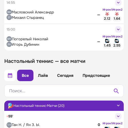
14:55
Игрок1
Игрок2
Масловский Александр
—
Михаил Стыранец
2.12
1.64
15:00
Игрок1
Игрок2
Погорелый Николай
—
Игорь Дубинин
1.45
2.55
Настольный теннис — все матчи
Все
Лайв
Сегодня
Предстоящие
Поиск...
Настольный теннис
Матчи (20)
55'
Игрок1
Игрок2
0
Тан Н. / Ян З. Ы.