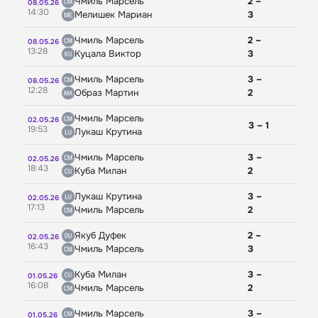
Чмиль Марсель
2 –
08.05.26
14:30
Мелишек Мариан
3
Чмиль Марсель
2 –
08.05.26
13:28
Куцала Виктор
3
Чмиль Марсель
3 –
08.05.26
12:28
Образ Мартин
2
Чмиль Марсель
02.05.26
3 – 1
19:53
Лукаш Крутина
Чмиль Марсель
3 –
02.05.26
18:43
Куба Милан
2
Лукаш Крутина
3 –
02.05.26
17:13
Чмиль Марсель
2
Якуб Дуфек
2 –
02.05.26
16:43
Чмиль Марсель
3
Куба Милан
3 –
01.05.26
16:08
Чмиль Марсель
2
Чмиль Марсель
3 –
01.05.26