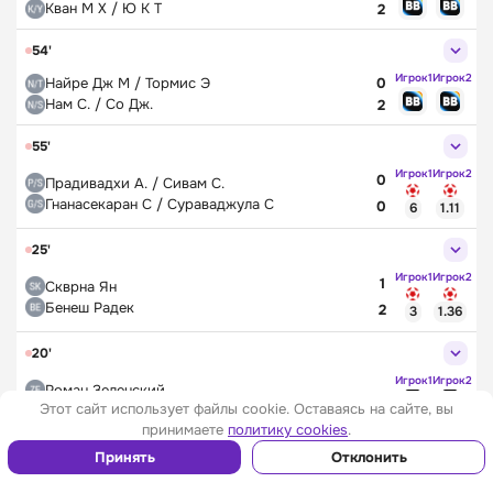
Кван М Х / Ю К Т
2
54'
Игрок1
Игрок2
0
Найре Дж М / Тормис Э
Нам С. / Со Дж.
2
55'
Игрок1
Игрок2
0
Прадивадхи А. / Сивам С.
Гнанасекаран С / Сураваджула С
0
6
1.11
25'
Игрок1
Игрок2
1
Скврна Ян
Бенеш Радек
2
3
1.36
20'
Игрок1
Игрок2
Роман Зеленский
—
Этот сайт использует файлы cookie. Оставаясь на сайте, вы
Мамека Максим
1.6
2.2
принимаете
политику cookies
.
20'
Принять
Отклонить
Бонус 25 000 ₽
Фрибет 10 000 ₽
Игрок1
Игрок2
Клавденков Александр