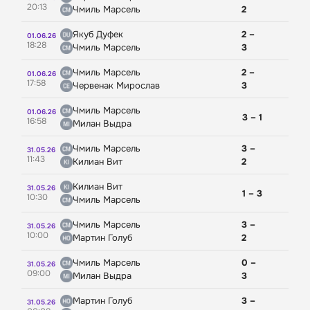
20:13
Чмиль Марсель
2
Якуб Дуфек
2 –
01.06.26
18:28
Чмиль Марсель
3
Чмиль Марсель
2 –
01.06.26
17:58
Червенак Мирослав
3
Чмиль Марсель
01.06.26
3 – 1
16:58
Милан Выдра
Чмиль Марсель
3 –
31.05.26
11:43
Килиан Вит
2
Килиан Вит
31.05.26
1 – 3
10:30
Чмиль Марсель
Чмиль Марсель
3 –
31.05.26
10:00
Мартин Голуб
2
Чмиль Марсель
0 –
31.05.26
09:00
Милан Выдра
3
Мартин Голуб
3 –
31.05.26