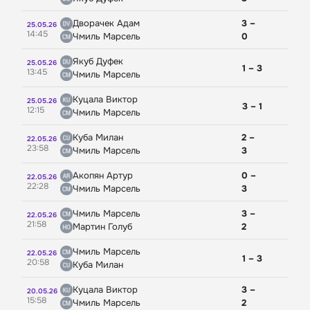
Дворачек Адам
3 –
25.05.26
14:45
Чмиль Марсель
0
Якуб Дуфек
25.05.26
1 – 3
13:45
Чмиль Марсель
Куцала Виктор
25.05.26
3 – 1
12:15
Чмиль Марсель
Куба Милан
2 –
22.05.26
23:58
Чмиль Марсель
3
Акопян Артур
0 –
22.05.26
22:28
Чмиль Марсель
3
Чмиль Марсель
3 –
22.05.26
21:58
Мартин Голуб
2
Чмиль Марсель
22.05.26
1 – 3
20:58
Куба Милан
Куцала Виктор
3 –
20.05.26
15:58
Чмиль Марсель
2