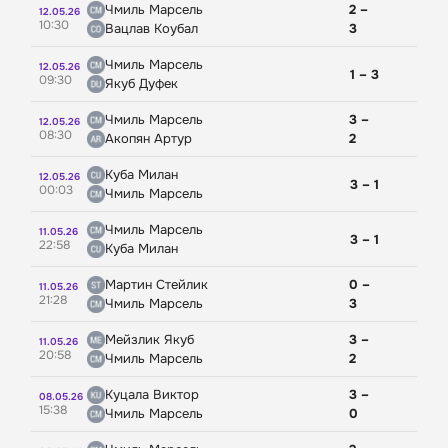
Чмиль Марсель
2 –
12.05.26
10:30
Вацлав Коубал
3
Чмиль Марсель
12.05.26
1 – 3
09:30
Якуб Дуфек
Чмиль Марсель
3 –
12.05.26
08:30
Акопян Артур
2
Куба Милан
12.05.26
3 – 1
00:03
Чмиль Марсель
Чмиль Марсель
11.05.26
3 – 1
22:58
Куба Милан
Мартин Стейлик
0 –
11.05.26
21:28
Чмиль Марсель
3
Мейзлик Якуб
3 –
11.05.26
20:58
Чмиль Марсель
2
Куцала Виктор
3 –
08.05.26
15:38
Чмиль Марсель
0