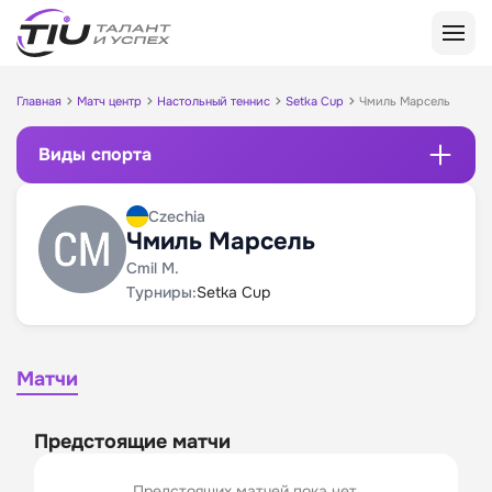
Главная
Матч центр
Настольный теннис
Setka Cup
Чмиль Марсель
Популярные БК
Виды спорта
Пари
По букмекеру
БетБум
Леон
Pari
Czechia
Приложения для Android
Винлайн
BetBoom
Чмиль Марсель
Фонбет
Leon
Пари
Cmil M.
Виды спорта
Марафон
Winline
БетБум
Турниры:
Setka Cup
Бетсити
Fonbet
Леон
Баскетбол
Статьи о БК
Мелбет
Лига Ставок
Винлайн
Киберспорт
Winline
Лига Ставок
Марафон
Фонбет
Теннис
Матчи
База знаний
По видам спорта
Олимпбет
Бет-М
Марафон
Хоккей
Виды ставок
Тенниси
Baltbet
Бетсити
Футбол
Футбол
Футбол
По видам спорта
Основы ставок
Балтбет
Melbet
Мелбет
Хоккей
Предстоящие матчи
Евролига
Сервисы
Бет-М
Olimpbet
Лига Ставок
Баскетбол
Футбол
Виды спорта
Кубок России
Беттери
Tennisi
Олимпбет
Теннис
Хоккей
Предстоящих матчей пока нет.