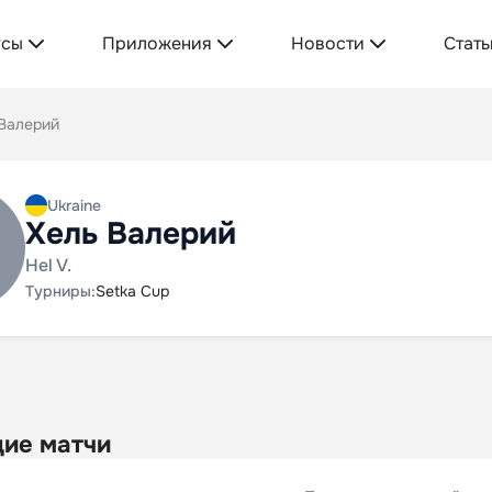
усы
Приложения
Новости
Стать
 Валерий
Ukraine
Хель Валерий
Hel V.
Турниры:
Setka Cup
ие матчи