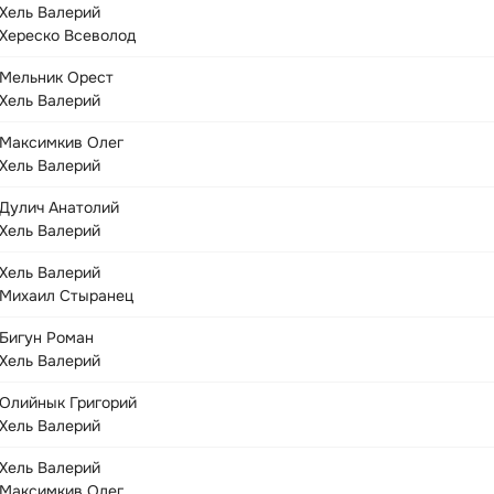
Хель Валерий
Хереско Всеволод
Мельник Орест
Хель Валерий
Максимкив Олег
Хель Валерий
Дулич Анатолий
Хель Валерий
Хель Валерий
Михаил Стыранец
Бигун Роман
Хель Валерий
Олийнык Григорий
Хель Валерий
Хель Валерий
Максимкив Олег