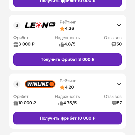
Получить фрибет 10 000 ₽
пользователей
Промокод
Бонусы
Коэффициенты
5/5
22
Линия в прематче
4/5
Рейтинг
Линия в лайве
Сайт
Приложение
5/5
4.36
Удобство платежей
4/5
Фрибет
Надежность
Отзывов
Служба поддержки
4/5
3 000 ₽
4.8/5
50
Бонусы и акции
5/5
Рейтинг 
5/5
Получить фрибет 3 000 ₽
пользователей
Промокод
Бонусы
Коэффициенты
5/5
42
Линия в прематче
5/5
Рейтинг
Линия в лайве
Сайт
Приложение
3/5
4.20
Удобство платежей
4/5
Фрибет
Надежность
Отзывов
Служба поддержки
5/5
10 000 ₽
4.75/5
57
Бонусы и акции
4/5
Рейтинг 
5/5
Получить фрибет 10 000 ₽
пользователей
Промокод
Бонусы
Коэффициенты
4/5
34
Линия в прематче
4/5