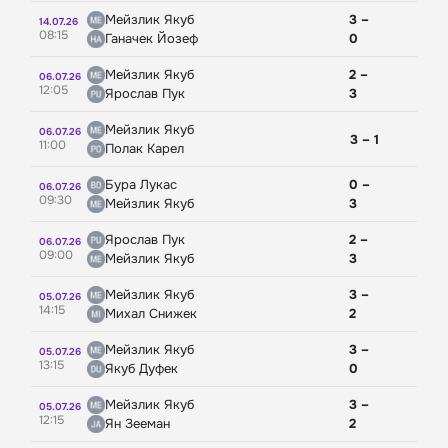
Мейзлик Якуб
3 –
14.07.26
08:15
Ганачек Йозеф
0
Мейзлик Якуб
2 –
06.07.26
12:05
Ярослав Пук
3
Мейзлик Якуб
06.07.26
3 – 1
11:00
Полак Карел
Бура Лукас
0 –
06.07.26
09:30
Мейзлик Якуб
3
Ярослав Пук
2 –
06.07.26
09:00
Мейзлик Якуб
3
Мейзлик Якуб
3 –
05.07.26
14:15
Михал Снижек
2
Мейзлик Якуб
3 –
05.07.26
13:15
Якуб Дуфек
0
Мейзлик Якуб
3 –
05.07.26
12:15
Ян Зееман
2