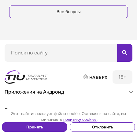
Все бонусы
Поиск по матч-центру
18+
НАВЕРХ
Приложения на Андроид
Пари
Бонусы
Этот сайт использует файлы cookie. Оставаясь на сайте, вы
БетБум
принимаете
политику cookies
.
Pari
Принять
Отклонить
Фрибеты
Бонус 25 000 ₽
Фрибет 10 000 ₽
Леон
BetBoom