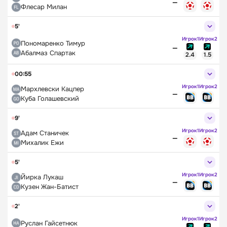
—
Флесар Милан
5'
Игрок1
Игрок2
Пономаренко Тимур
—
Абалмаз Спартак
2.4
1.5
00:55
Игрок1
Игрок2
Мархлевски Кацпер
—
Куба Голашевский
9'
Игрок1
Игрок2
Адам Станичек
—
Михалик Ежи
5'
Игрок1
Игрок2
Йирка Лукаш
—
Кузен Жан-Батист
2'
Игрок1
Игрок2
Руслан Гайсетнюк