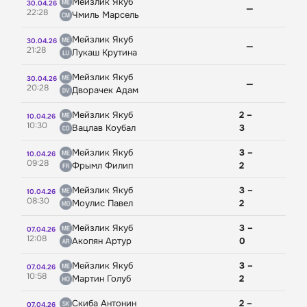
Мейзлик Якуб
30.04.26
—
22:28
Чмиль Марсель
Мейзлик Якуб
30.04.26
—
21:28
Лукаш Крутина
Мейзлик Якуб
30.04.26
—
20:28
Дворачек Адам
Мейзлик Якуб
2 –
10.04.26
10:30
Вацлав Коубал
3
Мейзлик Якуб
3 –
10.04.26
09:28
Фрымл Филип
2
Мейзлик Якуб
3 –
10.04.26
08:30
Моулис Павел
2
Мейзлик Якуб
3 –
07.04.26
12:08
Акопян Артур
0
Мейзлик Якуб
3 –
07.04.26
10:58
Мартин Голуб
2
Скиба Антонин
2 –
07.04.26