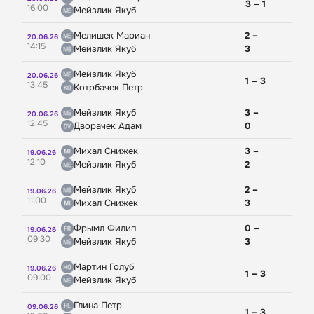
3 – 1
16:00
Мейзлик Якуб
Мелишек Мариан
2 –
20.06.26
14:15
Мейзлик Якуб
3
Мейзлик Якуб
20.06.26
1 – 3
13:45
Котрбачек Петр
Мейзлик Якуб
3 –
20.06.26
12:45
Дворачек Адам
0
Михал Снижек
3 –
19.06.26
12:10
Мейзлик Якуб
2
Мейзлик Якуб
2 –
19.06.26
11:00
Михал Снижек
3
Фрымл Филип
0 –
19.06.26
09:30
Мейзлик Якуб
3
Мартин Голуб
19.06.26
1 – 3
09:00
Мейзлик Якуб
Глина Петр
09.06.26
1 – 3