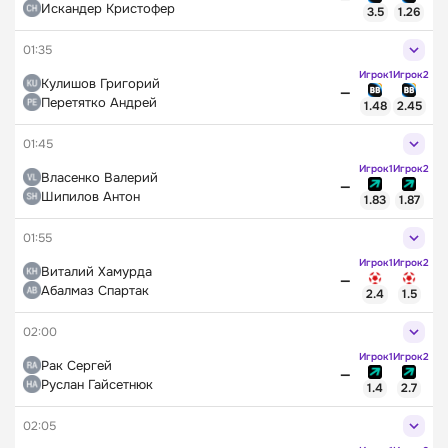
Искандер Кристофер
3.5
1.26
01:35
Игрок1
Игрок2
Кулишов Григорий
—
Перетятко Андрей
1.48
2.45
01:45
Игрок1
Игрок2
Власенко Валерий
—
Шипилов Антон
1.83
1.87
01:55
Игрок1
Игрок2
Виталий Хамурда
—
Абалмаз Спартак
2.4
1.5
02:00
Игрок1
Игрок2
Рак Сергей
—
Руслан Гайсетнюк
1.4
2.7
02:05