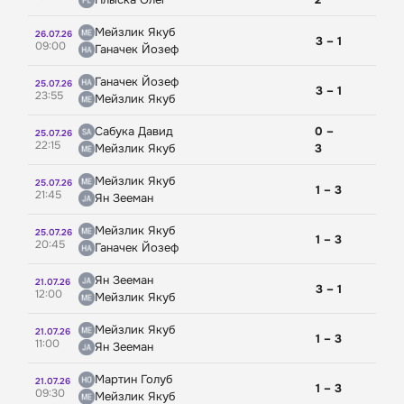
Чемпионат мира
Мейзлик Якуб
Суперлига России
26.07.26
3 – 1
09:00
Ганачек Йозеф
Чемпионат Европы
Киберспорт
Ганачек Йозеф
25.07.26
3 – 1
23:55
IEM Cologne
Мейзлик Якуб
The International
Сабука Давид
0 –
25.07.26
Esports World Cup Counter Strike
22:15
Мейзлик Якуб
3
Мейзлик Якуб
25.07.26
1 – 3
21:45
Ян Зееман
Мейзлик Якуб
25.07.26
1 – 3
20:45
Ганачек Йозеф
Ян Зееман
21.07.26
3 – 1
12:00
Мейзлик Якуб
Мейзлик Якуб
21.07.26
1 – 3
11:00
Ян Зееман
Мартин Голуб
21.07.26
1 – 3
09:30
Мейзлик Якуб