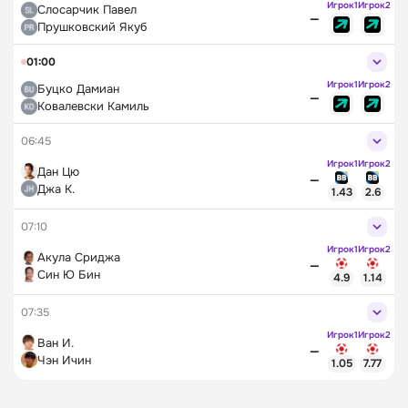
Игрок1
Игрок2
Слосарчик Павел
—
Прушковский Якуб
01:00
Игрок1
Игрок2
Буцко Дамиан
—
Ковалевски Камиль
06:45
Игрок1
Игрок2
Дан Цю
—
Джа К.
1.43
2.6
07:10
Игрок1
Игрок2
Акула Сриджа
—
Син Ю Бин
4.9
1.14
07:35
Игрок1
Игрок2
Ван И.
—
Чэн Ичин
1.05
7.77