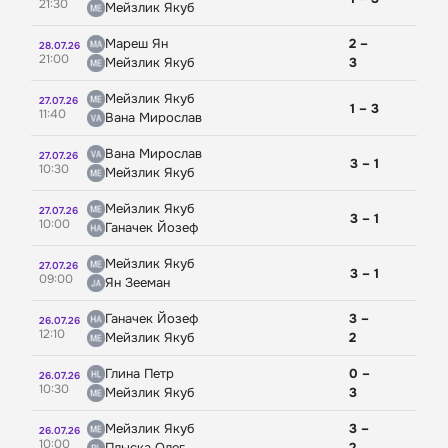
Букмекеры для ставок на киберспорт
НБА
НБА
Baltbet
21:30
Мейзлик Якуб
Букмекеры для профессиональных игроков
Единая Лига ВТБ
Единая Лига ВТБ
24Бет
Мареш Ян
2 –
28.07.26
Букмекеры для ставок на футбол
Евролига
Евролига
21:00
Мейзлик Якуб
3
WNBA
WNBA
Суперлига
Суперлига
Мейзлик Якуб
27.07.26
1 – 3
11:40
Теннис
Теннис
Вана Мирослав
US Open 2026 ATP
ATP
Вана Мирослав
27.07.26
3 – 1
US Open 2026 WTA
WTA
10:30
Мейзлик Якуб
Настольный теннис
Cincinnati ATP
Мейзлик Якуб
Cincinnati WTA
Челленджер
27.07.26
3 – 1
10:00
Ганачек Йозеф
Настольный теннис
Лига Про
Чемпионат мира
Setka Cup
Мейзлик Якуб
27.07.26
3 – 1
Волейбол
Кубок мира
09:00
Ян Зееман
Чемпионат Европы
Лига Наций
Ганачек Йозеф
3 –
26.07.26
WTT Champions Yokohama, MS
Суперлига России
12:10
Мейзлик Якуб
2
Киберспорт
WTT Champions Yokohama, WS
Europe Smash Sweden, WS
IEM Cologne
Глина Петр
0 –
26.07.26
10:30
Мейзлик Якуб
3
Europe Smash Sweden, MS
The International
Волейбол
Мейзлик Якуб
3 –
26.07.26
Лига Наций
10:00
Плыска Олег
2