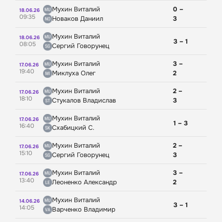
Мухин Виталий
0 –
18.06.26
09:35
Новаков Даниил
3
Мухин Виталий
18.06.26
3 – 1
08:05
Сергий Говорунец
Мухин Виталий
3 –
17.06.26
19:40
Миклуха Олег
2
Мухин Виталий
2 –
17.06.26
18:10
Стукалов Владислав
3
Мухин Виталий
17.06.26
1 – 3
16:40
Схабицкий С.
Мухин Виталий
2 –
17.06.26
15:10
Сергий Говорунец
3
Мухин Виталий
3 –
17.06.26
13:40
Леоненко Александр
2
Мухин Виталий
14.06.26
3 – 1
14:05
Варченко Владимир