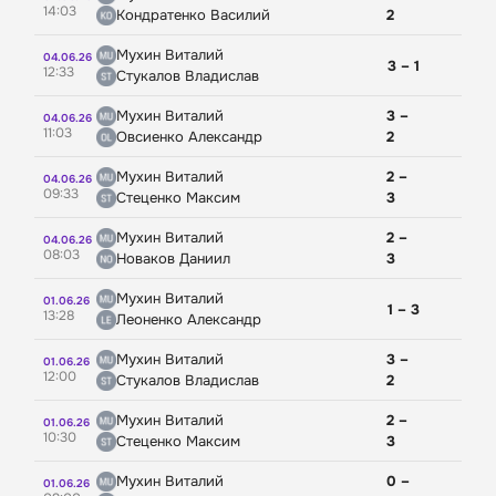
14:03
Кондратенко Василий
2
Мухин Виталий
04.06.26
3 – 1
12:33
Стукалов Владислав
Мухин Виталий
3 –
04.06.26
11:03
Овсиенко Александр
2
Мухин Виталий
2 –
04.06.26
09:33
Стеценко Максим
3
Мухин Виталий
2 –
04.06.26
08:03
Новаков Даниил
3
Мухин Виталий
01.06.26
1 – 3
13:28
Леоненко Александр
Мухин Виталий
3 –
01.06.26
12:00
Стукалов Владислав
2
Мухин Виталий
2 –
01.06.26
10:30
Стеценко Максим
3
Мухин Виталий
0 –
01.06.26