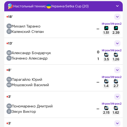
Настольный теннис
Украина
Setka Cup (20)
18'
Игрок1
Игрок2
Михаил Таранко
—
Каленский Степан
1.51
2.39
13'
Игрок1
Игрок2
0
Александр Бондарчук
Ткаченко Александр
1
3.5
1.26
8'
Игрок1
Игрок2
Парагайло Юрий
—
Мошовский Василий
1.4
2.7
3'
Игрок1
Игрок2
Пономаренко Дмитрий
—
Зякун Виктор
2.15
1.62
3'