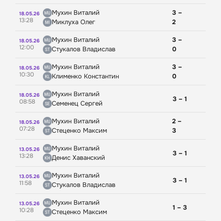
Мухин Виталий
3 –
18.05.26
13:28
Миклуха Олег
2
Мухин Виталий
3 –
18.05.26
12:00
Стукалов Владислав
0
Мухин Виталий
3 –
18.05.26
10:30
Клименко Константин
0
Мухин Виталий
18.05.26
3 – 1
08:58
Семенец Сергей
Мухин Виталий
2 –
18.05.26
07:28
Стеценко Максим
3
Мухин Виталий
13.05.26
3 – 1
13:28
Денис Хаванский
Мухин Виталий
13.05.26
3 – 1
11:58
Стукалов Владислав
Мухин Виталий
13.05.26
1 – 3
10:28
Стеценко Максим