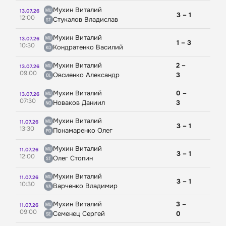
Мухин Виталий
13.07.26
3 – 1
12:00
Стукалов Владислав
Мухин Виталий
13.07.26
1 – 3
10:30
Кондратенко Василий
Мухин Виталий
2 –
13.07.26
09:00
Овсиенко Александр
3
Мухин Виталий
0 –
13.07.26
07:30
Новаков Даниил
3
Мухин Виталий
11.07.26
3 – 1
13:30
Понамаренко Олег
Мухин Виталий
11.07.26
3 – 1
12:00
Олег Стопин
Мухин Виталий
11.07.26
3 – 1
10:30
Варченко Владимир
Мухин Виталий
3 –
11.07.26
09:00
Семенец Сергей
0