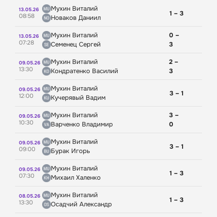
Мухин Виталий
13.05.26
1 – 3
08:58
Новаков Даниил
Мухин Виталий
0 –
13.05.26
07:28
Семенец Сергей
3
Мухин Виталий
2 –
09.05.26
13:30
Кондратенко Василий
3
Мухин Виталий
09.05.26
3 – 1
12:00
Кучерявый Вадим
Мухин Виталий
3 –
09.05.26
10:30
Варченко Владимир
0
Мухин Виталий
09.05.26
3 – 1
09:00
Бурак Игорь
Мухин Виталий
09.05.26
1 – 3
07:30
Михаил Халенко
Мухин Виталий
08.05.26
1 – 3
13:30
Осадчий Александр