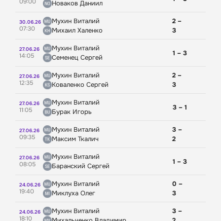
09:00
Новаков Даниил
Мухин Виталий
2 –
30.06.26
07:30
Михаил Халенко
3
Мухин Виталий
27.06.26
1 – 3
14:05
Семенец Сергей
Мухин Виталий
2 –
27.06.26
12:35
Коваленко Сергей
3
Мухин Виталий
27.06.26
3 – 1
11:05
Бурак Игорь
Мухин Виталий
3 –
27.06.26
09:35
Максим Ткалич
2
Мухин Виталий
27.06.26
1 – 3
08:05
Баранский Сергей
Мухин Виталий
0 –
24.06.26
19:40
Миклуха Олег
3
Мухин Виталий
3 –
24.06.26
18:10
Михальченко Владимир
2