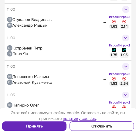
11:00
Игрок1
Игрок2
Стукалов Владислав
—
Александр Мыцык
1.63
2.14
11:00
Игрок1
Игрок2
Котрбачек Петр
—
Пина Ян
1.75
1.95
11:00
Игрок1
Игрок2
Денисенко Максим
—
Анатолий Кузьменко
1.53
2.34
11:05
Игрок1
Игрок2
Напирко Олег
—
Лазебный Руслан
2.2
1.6
Этот сайт использует файлы cookie. Оставаясь на сайте, вы
принимаете
политику cookies
.
11:05
Принять
Отклонить
Бонус 25 000 ₽
Фрибет 10 000 ₽
Игрок1
Игрок2
Троян Андрей