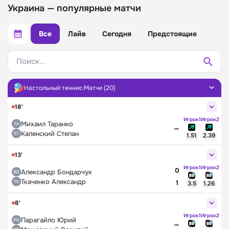
Украина — популярные матчи
Все
Лайв
Сегодня
Предстоящие
Поиск...
Настольный теннис
Матчи (20)
18'
Игрок1
Игрок2
Михаил Таранко
—
Каленский Степан
1.51
2.39
13'
Игрок1
Игрок2
0
Александр Бондарчук
Ткаченко Александр
1
3.5
1.26
8'
Игрок1
Игрок2
Парагайло Юрий
—