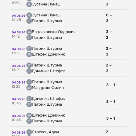
Букмекеры для ставок на киберспорт
НБА
НБА
Baltbet
15:50
Зустина Лукаш
3
Букмекеры для профессиональных игроков
Единая Лига ВТБ
Единая Лига ВТБ
24Бет
Букмекеры для ставок на футбол
Евролига
Евролига
Зустина Лукаш
0 –
04.08.26
14:45
Патрик Штурма
3
WNBA
WNBA
Суперлига
Суперлига
Вацлаховски Олдржих
3 –
04.08.26
Теннис
Теннис
14:15
Патрик Штурма
2
US Open 2026 ATP
ATP
Патрик Штурма
2 –
04.08.26
US Open 2026 WTA
WTA
13:15
Штефек Доминик
3
Настольный теннис
Cincinnati ATP
Cincinnati WTA
Челленджер
Патрик Штурма
2 –
04.08.26
13:15
Настольный теннис
Лига Про
Доминик Штефек
3
Чемпионат мира
Setka Cup
Патрик Штурма
04.08.26
Волейбол
Кубок мира
3 – 1
12:25
Мандрыш Филип
Чемпионат Европы
Лига Наций
WTT Champions Yokohama, MS
Суперлига России
Доминик Штефек
04.08.26
3 – 1
10:45
Патрик Штурма
Киберспорт
WTT Champions Yokohama, WS
Europe Smash Sweden, WS
IEM Cologne
Штефек Доминик
04.08.26
3 – 1
Europe Smash Sweden, MS
The International
10:45
Патрик Штурма
Волейбол
Стрелец Адам
2 –
04.08.26
Лига Наций