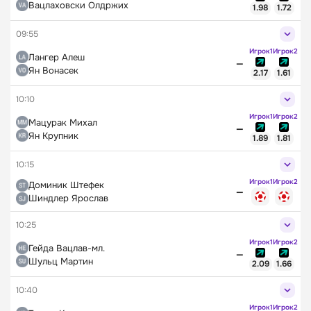
Вацлаховски Олдржих
1.98
1.72
09:55
Игрок1
Игрок2
Лангер Алеш
—
Ян Вонасек
2.17
1.61
10:10
Игрок1
Игрок2
Мацурак Михал
—
Ян Крупник
1.89
1.81
10:15
Игрок1
Игрок2
Доминик Штефек
—
Шиндлер Ярослав
10:25
Игрок1
Игрок2
Гейда Вацлав-мл.
—
Шульц Мартин
2.09
1.66
10:40
Игрок1
Игрок2