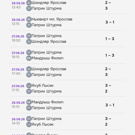
Шиндлер Ярослав
2 –
29.06.26
13:45
Патрик Штурма
3
Ньювирт мл. Ярослав
29.06.26
3 – 1
13:15
Патрик Штурма
Патрик Штурма
27.06.26
1 – 3
19:50
Шиндлер Ярослав
Патрик Штурма
27.06.26
1 – 3
19:15
Мандрыш Филип
Шиндлер Ярослав
2 –
27.06.26
17:45
Патрик Штурма
3
Якуб Лысек
3 –
27.06.26
17:15
Патрик Штурма
2
Мандрыш Филип
26.06.26
3 – 1
15:10
Патрик Штурма
Патрик Штурма
3 –
26.06.26
14:10
Якуб Лысек
2