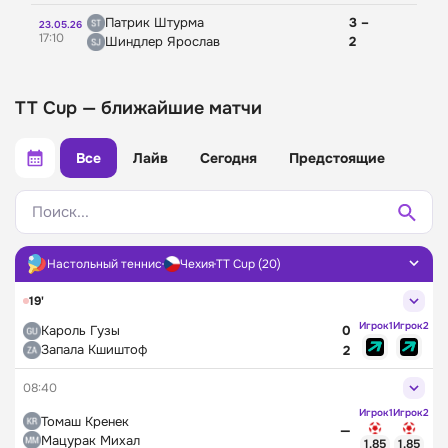
Патрик Штурма
3 –
23.05.26
17:10
Шиндлер Ярослав
2
TT Cup — ближайшие матчи
Все
Лайв
Сегодня
Предстоящие
Поиск...
Настольный теннис
Чехия
TT Cup (20)
19'
Игрок1
Игрок2
0
Кароль Гузы
Запала Кшиштоф
2
08:40
Игрок1
Игрок2
Томаш Кренек
—
Мацурак Михал
1.85
1.85