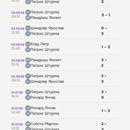
10:15
Патрик Штурма
3
Чемпионат мира
Суперлига России
Патрик Штурма
04.08.26
3 – 1
09:15
Чемпионат Европы
Мандрыш Филип
Киберспорт
Шиндлер Ярослав
0 –
03.08.26
IEM Cologne
12:30
Патрик Штурма
3
The International
Хлад Петр
Esports World Cup Counter Strike
03.08.26
1 – 3
10:45
Патрик Штурма
Мандрыш Филип
3 –
03.08.26
10:15
Патрик Штурма
2
Патрик Штурма
2 –
03.08.26
09:15
Шиндлер Ярослав
3
Патрик Штурма
3 –
31.07.26
16:15
Рихард Янчак
0
Рихард Янчак
31.07.26
1 – 3
14:40
Патрик Штурма
Собота Мартин
2 –
31.07.26
14:10
Патрик Штурма
3