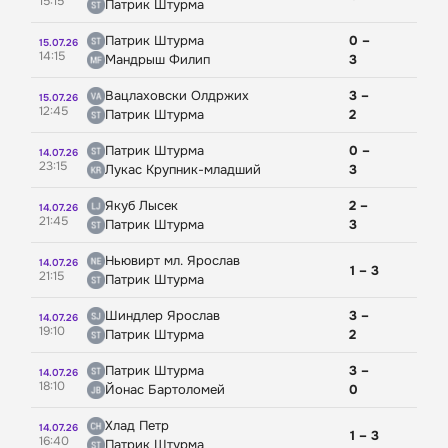
15:15
Патрик Штурма
Патрик Штурма
0 –
15.07.26
14:15
Мандрыш Филип
3
Вацлаховски Олдржих
3 –
15.07.26
12:45
Патрик Штурма
2
Патрик Штурма
0 –
14.07.26
23:15
Лукас Крупник-младший
3
Якуб Лысек
2 –
14.07.26
21:45
Патрик Штурма
3
Ньювирт мл. Ярослав
14.07.26
1 – 3
21:15
Патрик Штурма
Шиндлер Ярослав
3 –
14.07.26
19:10
Патрик Штурма
2
Патрик Штурма
3 –
14.07.26
18:10
Йонас Бартоломей
0
Хлад Петр
14.07.26
1 – 3
16:40
Патрик Штурма