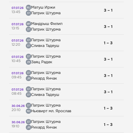
Матуш Иржи
07.07.26
3 – 1
13:45
Патрик Штурма
Мандрыш Филип
07.07.26
3 – 1
13:15
Патрик Штурма
Патрик Штурма
07.07.26
1 – 3
12:20
Сливка Тадеуш
Патрик Штурма
07.07.26
3 – 1
10:45
Заяц Радек
Патрик Штурма
07.07.26
3 – 1
09:45
Рихард Янчак
Патрик Штурма
07.07.26
3 – 1
08:45
Сливка Тадеуш
Патрик Штурма
30.06.26
1 – 3
20:10
Ньювирт мл. Ярослав
Патрик Штурма
30.06.26
1 – 3
19:10
Рихард Янчак