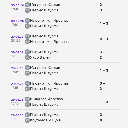
Мандрыш Филип
2 –
30.06.26
17:40
Патрик Штурма
3
Ньювирт мл. Ярослав
30.06.26
1 – 3
17:10
Патрик Штурма
Патрик Штурма
29.06.26
3 – 1
20:20
Ньювирт мл. Ярослав
Патрик Штурма
3 –
29.06.26
19:15
Якуб Валек
2
Мандрыш Филип
29.06.26
1 – 3
17:45
Патрик Штурма
Ньювирт мл. Ярослав
3 –
29.06.26
17:15
Патрик Штурма
2
Шиндлер Ярослав
29.06.26
1 – 3
16:10
Патрик Штурма
Патрик Штурма
3 –
29.06.26
15:15
Крупник СР Лукаш
0