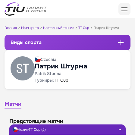
Главная
Матч центр
Настольный теннис
TT Cup
Патрик Штурма
Популярные БК
Виды спорта
Пари
По букмекеру
БетБум
Леон
Pari
Czechia
Приложения для Android
Винлайн
BetBoom
Патрик Штурма
Фонбет
Leon
Пари
Patrik Sturma
Виды спорта
Марафон
Winline
БетБум
Турниры:
TT Cup
Бетсити
Fonbet
Леон
Баскетбол
Статьи о БК
Мелбет
Лига Ставок
Винлайн
Киберспорт
Winline
Лига Ставок
Марафон
Фонбет
Теннис
Матчи
База знаний
По видам спорта
Олимпбет
Бет-М
Марафон
Хоккей
Виды ставок
Тенниси
Baltbet
Бетсити
Футбол
Футбол
Футбол
По видам спорта
Основы ставок
Балтбет
Melbet
Мелбет
Хоккей
Предстоящие матчи
Евролига
Сервисы
Бет-М
Olimpbet
Лига Ставок
Баскетбол
Футбол
Чехия
TT Cup (2)
Виды спорта
Кубок России
Беттери
Tennisi
Олимпбет
Теннис
Хоккей