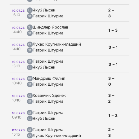
Якуб Лысек
2 –
10.07.26
16:10
Патрик Штурма
3
Шиндлер Ярослав
10.07.26
1 – 3
14:40
Патрик Штурма
Лукас Крупник-младший
10.07.26
3 – 1
14:10
Патрик Штурма
Патрик Штурма
10.07.26
3 – 1
13:10
Якуб Лысек
Мандрыш Филип
3 –
10.07.26
10:40
Патрик Штурма
0
Хованчик Зденек
3 –
10.07.26
10:10
Патрик Штурма
2
Патрик Штурма
10.07.26
1 – 3
09:10
Якуб Лысек
Патрик Штурма
2 –
07.07.26
15:15
Лукас Крупник-младший
3