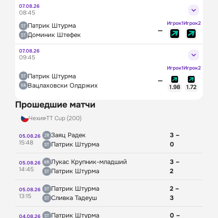
Лига Чемпионов
Зенит
Betcity
Тенниси
Теннис
Настольный теннис
Баскетбол
07.08.26
08:45
Лига Европы
Спортбет
Bettery
Балтбет
Футбол
Волейбол
Теннис
Игрок1
Игрок2
Патрик Штурма
24bet
Zenit
Беттери
Киберспорт
Настольный теннис
—
Доминик Штефек
Рейтинги
Футбол
Спортбет
Зенит
Волейбол
Прочие категории
Лучшие букмекеры
РПЛ
24bet
Киберспорт
07.08.26
09:45
Приложения для iOS
Футбол
Легальные букмекерские конторы
Фрибеты
Лига чемпионов
Игрок1
Игрок2
Российские букмекеры
Фрибеты без депозита
АПЛ
РПЛ
Leon
Патрик Штурма
—
БК с мобильным приложением
Фрибет без отыгрыша
Серия А
Лига чемпионов
Zenit
Вацлаховски Олдржих
1.98
1.72
Надежные букмекеры
Промокод без отыгрыша
Ла Лига
АПЛ
Лига Ставок
Прошедшие матчи
БК с гостевым демосчетом
Бонус за регистрацию без отыгрыша
Бундеслига
Серия А
Марафон
БК с большими коэффициентами
Фрибеты сегодня
Лига Европы
Ла Лига
Melbet
Чехия
TT Cup (200)
БК с минимальными депозитами
Лучшие фрибеты
Лига конференций
Бундеслига
Pari
Заяц Радек
3 –
05.08.26
Букмекеры для ставок на американский футбол
Фрибет новым игрокам
Лига наций
Лига Европы
Tennisi
15:48
Патрик Штурма
0
Букмекеры для ставок на бейсбол
Новые БК с фрибетом
Суперкубок УЕФА
Лига конференций
Fonbet
Лукас Крупник-младший
3 –
Хоккей
Хоккей
Букмекеры для ставок на гольф
Фрибет 3000
Betcity
05.08.26
14:45
Патрик Штурма
2
Букмекеры для ставок на автогонки
Акции букмекерских контор при регистрации
КХЛ
КХЛ
BetBoom
Букмекеры для ставок на чемпионаты мира и Европы
Промокоды букмекеров
НХЛ
НХЛ
Bettery
Патрик Штурма
2 –
05.08.26
13:15
Букмекеры для ставок на дартс
Бездепозитные бонусы за регистрацию
АХЛ
АХЛ
Olimpbet
Сливка Тадеуш
3
Баскетбол
Баскетбол
Букмекеры для ставок на скачки
Бездепозитные бонусы букмекеров
Winline
Патрик Штурма
0 –
04.08.26