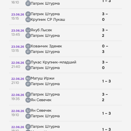
1 – 3
16:10
Патрик Штурма
Патрик Штурма
3 –
23.06.26
15:15
Крупник СР Лукаш
0
Якуб Лысек
3 –
23.06.26
13:45
Патрик Штурма
2
Хованчик Зденек
0 –
23.06.26
13:15
Патрик Штурма
3
Лукас Крупник-младший
3 –
22.06.26
21:40
Патрик Штурма
0
Матуш Иржи
22.06.26
1 – 3
21:10
Патрик Штурма
Патрик Штурма
3 –
22.06.26
19:35
Ян Севечек
2
Ян Севечек
22.06.26
1 – 3
19:10
Патрик Штурма
Патрик Штурма
22.06.26
1 – 3
18:10