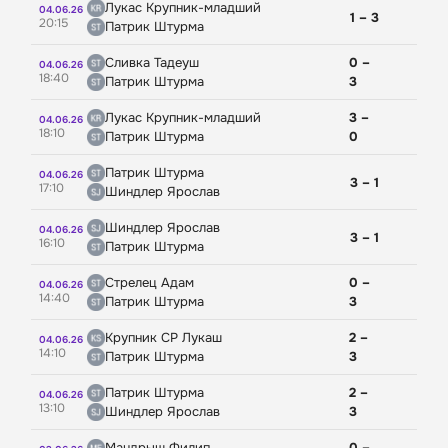
Лукас Крупник-младший
04.06.26
1 – 3
20:15
Патрик Штурма
Сливка Тадеуш
0 –
04.06.26
18:40
Патрик Штурма
3
Лукас Крупник-младший
3 –
04.06.26
18:10
Патрик Штурма
0
Патрик Штурма
04.06.26
3 – 1
17:10
Шиндлер Ярослав
Шиндлер Ярослав
04.06.26
3 – 1
16:10
Патрик Штурма
Стрелец Адам
0 –
04.06.26
14:40
Патрик Штурма
3
Крупник СР Лукаш
2 –
04.06.26
14:10
Патрик Штурма
3
Патрик Штурма
2 –
04.06.26
13:10
Шиндлер Ярослав
3
Мандрыш Филип
0 –