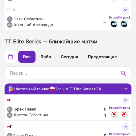
13:10
Игрок1
Игрок2
Юзек Себастьян
—
Цихоцкий Александр
TT Elite Series — ближайшие матчи
Все
Лайв
Сегодня
Предстоящие
Поиск...
Настольный теннис
Польша
TT Elite Series (20)
1'
Игрок1
Игрок2
0
Курек Павел
Шосток Себастьян
1
4'
Игрок1
Игрок2
0
Павел Полок