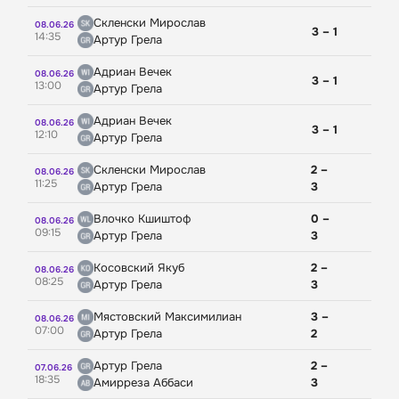
Скленски Мирослав
08.06.26
3 – 1
14:35
Артур Грела
Адриан Вечек
08.06.26
3 – 1
13:00
Артур Грела
Адриан Вечек
08.06.26
3 – 1
12:10
Артур Грела
Скленски Мирослав
2 –
08.06.26
11:25
Артур Грела
3
Влочко Кшиштоф
0 –
08.06.26
09:15
Артур Грела
3
Косовский Якуб
2 –
08.06.26
08:25
Артур Грела
3
Мястовский Максимилиан
3 –
08.06.26
07:00
Артур Грела
2
Артур Грела
2 –
07.06.26
18:35
Амирреза Аббаси
3