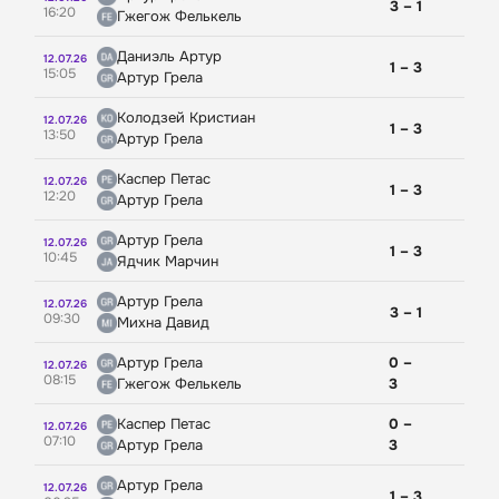
3 – 1
16:20
Гжегож Фелькель
Даниэль Артур
12.07.26
1 – 3
15:05
Артур Грела
Колодзей Кристиан
12.07.26
1 – 3
13:50
Артур Грела
Каспер Петас
12.07.26
1 – 3
12:20
Артур Грела
Артур Грела
12.07.26
1 – 3
10:45
Ядчик Марчин
Артур Грела
12.07.26
3 – 1
09:30
Михна Давид
Артур Грела
0 –
12.07.26
08:15
Гжегож Фелькель
3
Каспер Петас
0 –
12.07.26
07:10
Артур Грела
3
Артур Грела
12.07.26
1 – 3