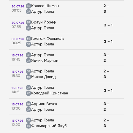
Коласа Шимон
2 –
30.07.26
09:05
Артур Грела
3
Браун Йозеф
30.07.26
3 – 1
07:55
Артур Грела
Гжегож Фелькель
30.07.26
3 – 1
06:25
Артур Грела
Артур Грела
3 –
15.07.26
16:45
Ядчик Марчин
2
Артур Грела
2 –
15.07.26
15:30
Михна Давид
3
Артур Грела
15.07.26
3 – 1
14:15
Колодзей Кристиан
Адриан Вечек
3 –
15.07.26
13:00
Артур Грела
2
Артур Грела
2 –
15.07.26
12:20
Фольварский Якуб
3