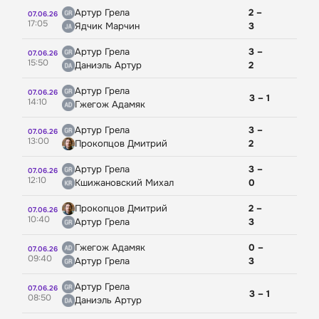
Артур Грела
2 –
07.06.26
17:05
Ядчик Марчин
3
Артур Грела
3 –
07.06.26
15:50
Даниэль Артур
2
Артур Грела
07.06.26
3 – 1
14:10
Гжегож Адамяк
Артур Грела
3 –
07.06.26
13:00
Прокопцов Дмитрий
2
Артур Грела
3 –
07.06.26
12:10
Кшижановский Михал
0
Прокопцов Дмитрий
2 –
07.06.26
10:40
Артур Грела
3
Гжегож Адамяк
0 –
07.06.26
09:40
Артур Грела
3
Артур Грела
07.06.26
3 – 1
08:50
Даниэль Артур