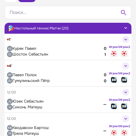
Поиск...
Настольный теннис
Матчи (20)
1'
Игрок1
Игрок2
0
Курек Павел
Шосток Себастьян
1
4'
Игрок1
Игрок2
0
Павел Полок
Гумулиньский Пётр
0
12:00
Игрок1
Игрок2
Юзек Себастьян
—
Сиконь Матеуш
12:00
Игрок1
Игрок2
Кводавски Бартош
—
Трела Матеуш