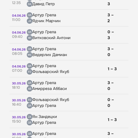
12:35
Давид Петр
3
Артур Грела
3 –
04.06.26
11:00
Ядчик Марчин
2
Артур Грела
0 –
04.06.26
09:40
Витковский Антони
3
Артур Грела
3 –
04.06.26
08:05
Ведерлих Дамиан
0
Артур Грела
04.06.26
1 – 3
07:00
Фольварский Якуб
Артур Грела
3 –
30.05.26
18:10
Амирреза Аббаси
0
Фольварский Якуб
0 –
30.05.26
16:40
Артур Грела
0
Ян Зандецки
30.05.26
1 – 3
15:50
Артур Грела
Артур Грела
3 –
30.05.26