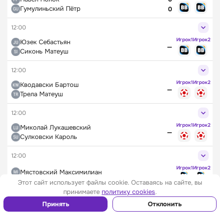
Гумулиньский Пётр
0
12:00
Игрок1
Игрок2
Юзек Себастьян
—
Сиконь Матеуш
12:00
Игрок1
Игрок2
Кводавски Бартош
—
Трела Матеуш
12:00
Игрок1
Игрок2
Миколай Лукашевский
—
Сулковски Кароль
12:00
Игрок1
Игрок2
Мястовский Максимилиан
—
Домин Мацей
Этот сайт использует файлы cookie. Оставаясь на сайте, вы
1.48
2.45
принимаете
политику cookies
.
12:05
Принять
Отклонить
Бонус 25 000 ₽
Фрибет 10 000 ₽
Игрок1
Игрок2
Роман Печник