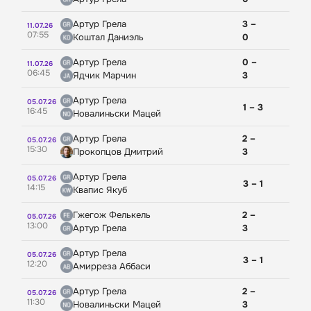
Артур Грела
3 –
11.07.26
07:55
Коштал Даниэль
0
Артур Грела
0 –
11.07.26
06:45
Ядчик Марчин
3
Артур Грела
05.07.26
1 – 3
16:45
Новалиньски Мацей
Артур Грела
2 –
05.07.26
15:30
Прокопцов Дмитрий
3
Артур Грела
05.07.26
3 – 1
14:15
Квапис Якуб
Гжегож Фелькель
2 –
05.07.26
13:00
Артур Грела
3
Артур Грела
05.07.26
3 – 1
12:20
Амирреза Аббаси
Артур Грела
2 –
05.07.26
11:30
Новалиньски Мацей
3