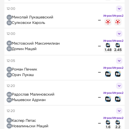
12:00
Игрок1
Игрок2
Миколай Лукашевский
—
Сулковски Кароль
12:00
Игрок1
Игрок2
Мястовский Максимилиан
—
Домин Мацей
1.48
2.45
12:05
Игрок1
Игрок2
Роман Печник
—
Орач Лукаш
12:20
Игрок1
Игрок2
Радослав Малиновский
—
Мышевски Адриан
12:20
Игрок1
Игрок2
Каспер Петас
—
Новалиньски Мацей
1.6
2.2