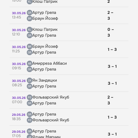
15:00
Клош Патрик
2
Артур Грела
2 –
30.05.26
13:45
Браун Йозеф
3
Клош Патрик
0 –
30.05.26
12:10
Артур Грела
3
Браун Йозеф
30.05.26
1 – 3
11:25
Артур Грела
Амирреза Аббаси
30.05.26
3 – 1
09:15
Артур Грела
Ян Зандецки
30.05.26
3 – 1
08:25
Артур Грела
Фольварский Якуб
2 –
30.05.26
07:00
Артур Грела
3
Артур Грела
29.05.26
1 – 3
18:35
Фольварский Якуб
Артур Грела
29.05.26
3 – 1
17:05
Ядчик Марчин