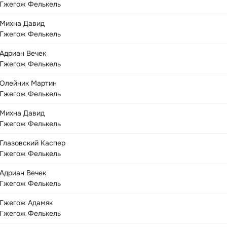
Гжегож Фелькель
Михна Давид
Гжегож Фелькель
Адриан Вечек
Гжегож Фелькель
Олейник Мартин
Гжегож Фелькель
Михна Давид
Гжегож Фелькель
Глазовский Каспер
Гжегож Фелькель
Адриан Вечек
Гжегож Фелькель
Гжегож Адамяк
Гжегож Фелькель