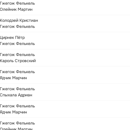
Гжегож Фелькель
Олейник Мартин
Колодзей Кристиан
Гжегож Фелькель
Цирнек Пётр
Гжегож Фелькель
Гжегож Фелькель
Кароль Стровский
Гжегож Фелькель
Ядчик Марчин
Гжегож Фелькель
Спыхала Адриан
Гжегож Фелькель
Ядчик Марчин
Гжегож Фелькель
Олейник Мартин