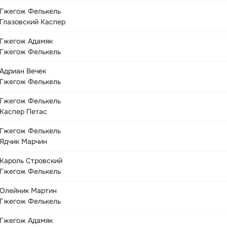
Гжегож Фелькель
Глазовский Каспер
Гжегож Адамяк
Гжегож Фелькель
Адриан Вечек
Гжегож Фелькель
Гжегож Фелькель
Каспер Петас
Гжегож Фелькель
Ядчик Марчин
Кароль Стровский
Гжегож Фелькель
Олейник Мартин
Гжегож Фелькель
Гжегож Адамяк