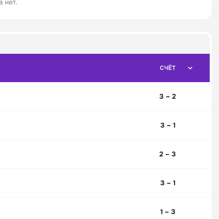
 нет.
СЧЁТ
3 – 2
3 – 1
2 – 3
3 – 1
1 – 3