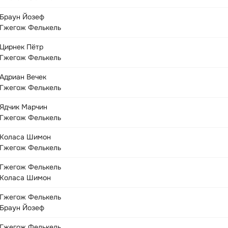
Браун Йозеф
Гжегож Фелькель
Цирнек Пётр
Гжегож Фелькель
Адриан Вечек
Гжегож Фелькель
Ядчик Марчин
Гжегож Фелькель
Коласа Шимон
Гжегож Фелькель
Гжегож Фелькель
Коласа Шимон
Гжегож Фелькель
Браун Йозеф
Гжегож Фелькель