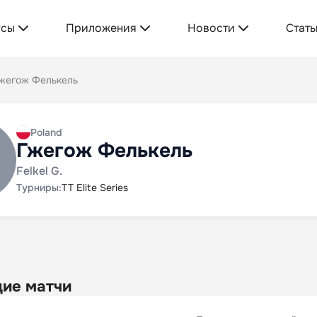
усы
Приложения
Новости
Стать
жегож Фелькель
Poland
Гжегож Фелькель
Felkel G.
Турниры:
TT Elite Series
ие матчи