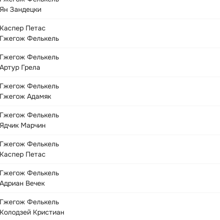
Ян Зандецки
Каспер Петас
Гжегож Фелькель
Гжегож Фелькель
Артур Грела
Гжегож Фелькель
Гжегож Адамяк
Гжегож Фелькель
Ядчик Марчин
Гжегож Фелькель
Каспер Петас
Гжегож Фелькель
Адриан Вечек
Гжегож Фелькель
Колодзей Кристиан