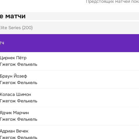
Предстоящих матчей пока
е матчи
lite Series (200)
ТЧ
Цирнек Пётр
Гжегож Фелькель
Браун Йозеф
Гжегож Фелькель
Коласа Шимон
Гжегож Фелькель
Ядчик Марчин
Гжегож Фелькель
Адриан Вечек
Гжегож Фелькель