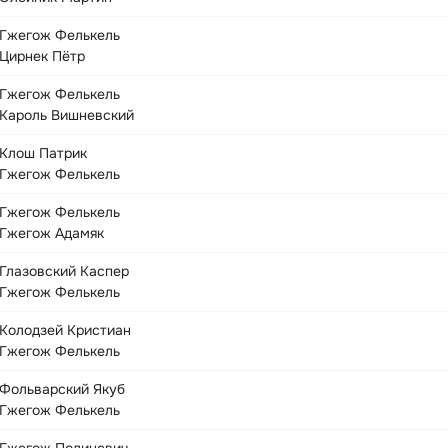
Гжегож Фелькель
Цирнек Пётр
Гжегож Фелькель
Кароль Вишневский
Клош Патрик
Гжегож Фелькель
Гжегож Фелькель
Гжегож Адамяк
Глазовский Каспер
Гжегож Фелькель
Колодзей Кристиан
Гжегож Фелькель
Фольварский Якуб
Гжегож Фелькель