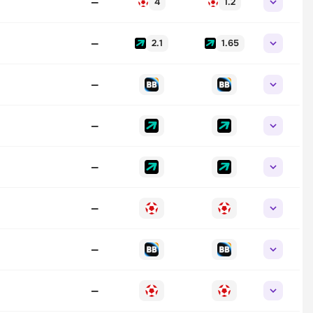
—
4
1.2
—
2.1
1.65
—
—
—
—
—
—