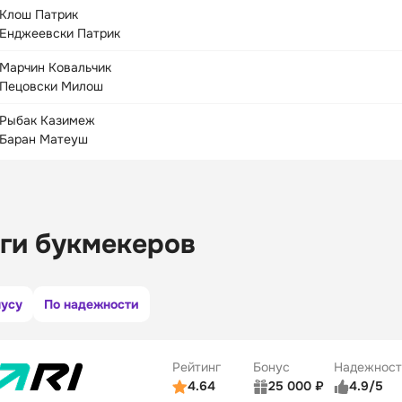
Клош Патрик
Енджеевски Патрик
Марчин Ковальчик
Пецовски Милош
Рыбак Казимеж
Баран Матеуш
ги букмекеров
нусу
По надежности
Рейтинг
Бонус
Надежност
4.64
25 000 ₽
4.9/5