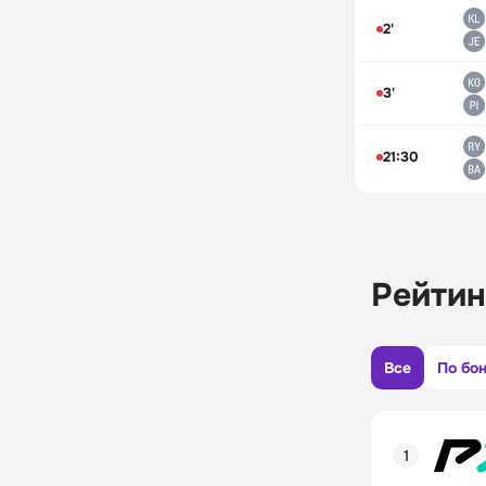
2'
3'
21:30
Рейтин
Все
По бо