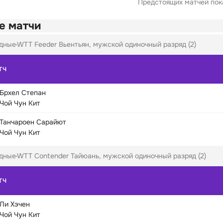
Предстоящих матчей пока
е матчи
дные
WTT Feeder Вьентьян, мужской одиночный разряд (2)
ТЧ
Брхел Степан
Чой Чун Кит
Танчароен Сарайют
Чой Чун Кит
дные
WTT Contender Тайюань, мужской одиночный разряд (2)
ТЧ
Ли Хэчен
Чой Чун Кит