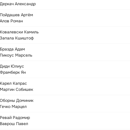
Деркач Александр
Пойдашев Артём
Алов Роман
Ковалевски Камиль
Запала Кшиштоф
Бразда Адам
Пикоус Марсель
Диди Юлиус
Фрамберк Ян
Карел Капрас
Мартин Собишек
Оборны Доминик
Гечко Марцел
Ревай Радомир
Ваврош Павел