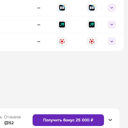
—
—
—
ь
Отзывов
Получить бонус 25 000 ₽
52