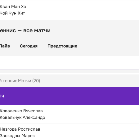
Кван Ман Хо
Чой Чун Кит
еннис — все матчи
Лайв
Сегодня
Предстоящие
й теннис
Матчи (20)
ТЧ
Коваленко Вячеслав
Ковальчук Александр
Незгода Ростислав
Заскодны Марек