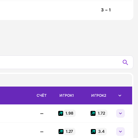
3 – 1
СЧЁТ
ИГРОК1
ИГРОК2
—
1.98
1.72
—
1.27
3.4