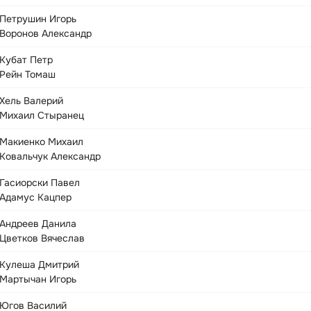
Петрушин Игорь
Воронов Александр
Кубат Петр
Рейн Томаш
Хель Валерий
Михаил Стыранец
Макиенко Михаил
Ковальчук Александр
Гасиорски Павел
Адамус Кацпер
Андреев Данила
Цветков Вячеслав
Кулеша Дмитрий
Мартычан Игорь
Югов Василий