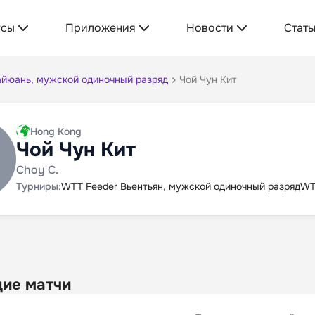
усы
Приложения
Новости
Стать
айюань, мужской одиночный разряд
Чой Чун Кит
Hong Kong
Чой Чун Кит
Choy C.
Турниры:
WTT Feeder Вьентьян, мужской одиночный разряд
WT
ие матчи