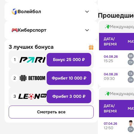
Волейбол
Прошедши
Междунаро
Киберспорт
ДАТА/
МА
ВРЕМЯ
3 лучших бонуса
04.08.26
1
Бонус 25 000 ₽
15:25
04.08.26
2
Фрибет 10 000 ₽
09:30
Междунаро
3
Фрибет 3 000 ₽
ДАТА/
МА
ВРЕМЯ
Смотреть все
07.04.26
12:50