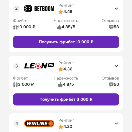
Линия в прематче
4/5
Рейтинг
Линия в лайве
5/5
4.49
Удобство платежей
4/5
Фрибет
Надежность
Отзывов
Служба поддержки
5/5
10 000 ₽
4.85/5
53
Бонусы и акции
5/5
Рейтинг 
5/5
Получить фрибет 10 000 ₽
пользователей
Промокод
Бонусы
Коэффициенты
5/5
22
Линия в прематче
4/5
Рейтинг
Линия в лайве
Сайт
Приложение
5/5
4.36
Удобство платежей
4/5
Фрибет
Надежность
Отзывов
Служба поддержки
4/5
3 000 ₽
4.8/5
50
Бонусы и акции
5/5
Рейтинг 
5/5
Получить фрибет 3 000 ₽
пользователей
Промокод
Бонусы
Коэффициенты
5/5
42
Линия в прематче
5/5
Рейтинг
Линия в лайве
Сайт
Приложение
3/5
4.20
Удобство платежей
4/5