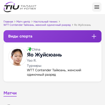
Главная
Матч центр
Настольный теннис
WTT Contender Тайюань, женский одиночный разряд
Яо Жуйсюань
Популярные БК
Пари
Виды спорта
По букмекеру
БетБум
Леон
Pari
Приложения для Android
Винлайн
BetBoom
China
Яо Жуйсюань
Фонбет
Leon
Пари
Виды спорта
Марафон
Winline
БетБум
Yao R.
Бетсити
Fonbet
Леон
Баскетбол
Турниры:
Статьи о БК
WTT Contender Тайюань, женский
Мелбет
Лига Ставок
Винлайн
Киберспорт
одиночный разряд
Winline
Лига Ставок
Марафон
Фонбет
Теннис
База знаний
По видам спорта
Олимпбет
Бет-М
Марафон
Хоккей
Виды ставок
Тенниси
Baltbet
Бетсити
Футбол
Футбол
Футбол
По видам спорта
Основы ставок
Балтбет
Melbet
Мелбет
Хоккей
Матчи
Евролига
Сервисы
Бет-М
Olimpbet
Лига Ставок
Баскетбол
Футбол
Виды спорта
Кубок России
Беттери
Tennisi
Олимпбет
Теннис
Хоккей