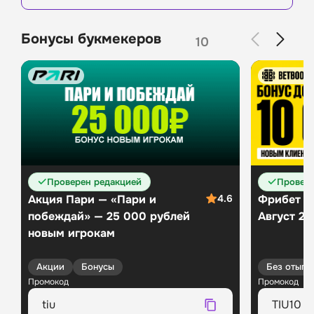
Удобство платежей
4/5
Служба поддержки
4/5
Бонусы букмекеров
10
Бонусы и акции
4/5
Промокод
Бонусы
13
Сайт
Приложение
Проверен редакцией
Провере
Акция Пари — «Пари и
4.6
Фрибет Б
побеждай» — 25 000 рублей
Август 20
новым игрокам
Акции
Бонусы
Без отыгр
Промокод
Промокод