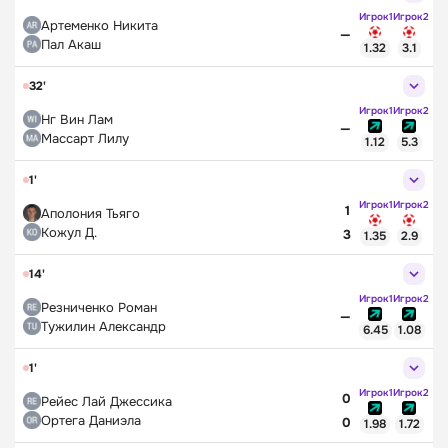
Игрок1
Игрок2
Артеменко Никита
—
Пал Акаш
1.32
3.1
32'
Игрок1
Игрок2
Нг Вин Лам
—
Массарт Лилу
1.12
5.3
1'
Игрок1
Игрок2
1
Аполония Тьяго
Кожул Д.
3
1.35
2.9
14'
Игрок1
Игрок2
Резниченко Роман
—
Тужилин Александр
6.45
1.08
1'
Игрок1
Игрок2
0
Рейес Лай Джессика
Ортега Даниэла
0
1.98
1.72