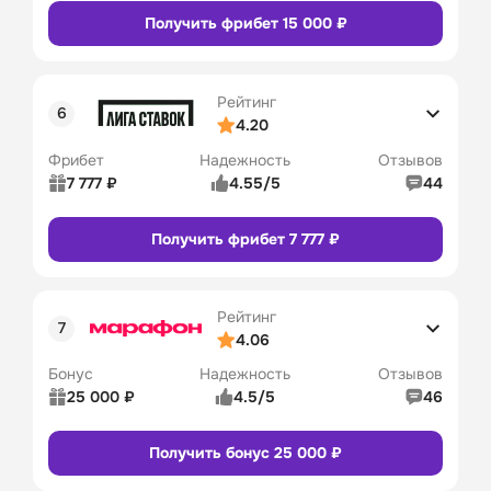
Рейтинг 
5/5
Получить фрибет 15 000 ₽
пользователей
Промокод
Бонусы
Коэффициенты
4/5
10
Линия в прематче
4/5
Рейтинг
Линия в лайве
Сайт
Приложение
4/5
4.20
Удобство платежей
4/5
Фрибет
Надежность
Отзывов
Служба поддержки
5/5
7 777 ₽
4.55/5
44
Бонусы и акции
4/5
Рейтинг 
5/5
Получить фрибет 7 777 ₽
пользователей
Промокод
Бонусы
Коэффициенты
4/5
10
Линия в прематче
4/5
Рейтинг
Сайт
Приложение
Линия в лайве
4/5
4.06
Удобство платежей
4/5
Бонус
Надежность
Отзывов
Служба поддержки
4/5
25 000 ₽
4.5/5
46
Бонусы и акции
5/5
Рейтинг 
5/5
Получить бонус 25 000 ₽
пользователей
Бонусы
17
Коэффициенты
4/5