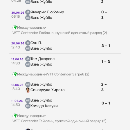
04:25
Букмекеры для ставок на киберспорт
НБА
НБА
Baltbet
Вэнь Жуйбо
2
Букмекеры для профессиональных игроков
Единая Лига ВТБ
Единая Лига ВТБ
24Бет
Янчарик Любомир
0 –
30.06.26
Букмекеры для ставок на футбол
Евролига
Евролига
05:15
Вэнь Жуйбо
3
WNBA
WNBA
Суперлига
Суперлига
Международные
WTT Contender Любляна, мужской одиночный разряд (2)
Теннис
Теннис
US Open 2026 ATP
ATP
Сян П.
20.06.26
3 – 1
12:40
US Open 2026 WTA
WTA
Вэнь Жуйбо
Настольный теннис
Cincinnati ATP
Том Джарвис
19.06.26
Cincinnati WTA
Челленджер
1 – 3
14:30
Вэнь Жуйбо
Настольный теннис
Лига Про
Чемпионат мира
Setka Cup
Международные
WTT Contender Загреб (2)
Волейбол
Кубок мира
Вэнь Жуйбо
2 –
12.06.26
Чемпионат Европы
Лига Наций
18:40
Синодзука Хирото
3
WTT Champions Yokohama, MS
Суперлига России
Киберспорт
Вэнь Жуйбо
WTT Champions Yokohama, WS
11.06.26
3 – 1
14:50
Хамада Казуки
Europe Smash Sweden, WS
IEM Cologne
Europe Smash Sweden, MS
The International
Международные
Волейбол
WTT Contender Тайюань, мужской одиночный разряд (5)
Лига Наций