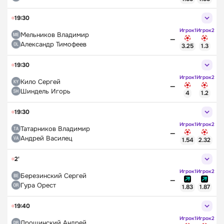
19:30
Игрок1
Игрок2
Мельников Владимир
—
Александр Тимофеев
3.25
1.3
19:30
Игрок1
Игрок2
Кило Сергей
—
Шиндель Игорь
4
1.2
19:30
Игрок1
Игрок2
Татарников Владимир
—
Андрей Василец
1.54
2.32
2'
Игрок1
Игрок2
Березинский Сергей
—
Гура Орест
1.83
1.87
19:40
Игрок1
Игрок2
Дрощинский Андрей