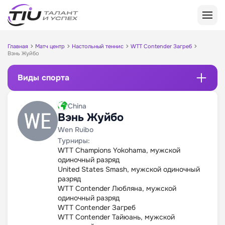
Главная
Матч центр
Настольный теннис
WTT Contender Загреб
Вэнь Жуйбо
Популярные БК
Пари
Виды спорта
По букмекеру
БетБум
Леон
Pari
Приложения для Android
Винлайн
BetBoom
China
Вэнь Жуйбо
Фонбет
Leon
Пари
Виды спорта
Марафон
Winline
БетБум
Wen Ruibo
Бетсити
Fonbet
Леон
Баскетбол
Турниры:
Статьи о БК
WTT Champions Yokohama, мужской
Мелбет
Лига Ставок
Винлайн
Киберспорт
одиночный разряд
Winline
Лига Ставок
Марафон
Фонбет
Теннис
United States Smash, мужской одиночный
База знаний
По видам спорта
Олимпбет
Бет-М
Марафон
Хоккей
разряд
Виды ставок
Тенниси
Baltbet
Бетсити
Футбол
Футбол
WTT Contender Любляна, мужской
Футбол
По видам спорта
Основы ставок
Балтбет
Melbet
Мелбет
Хоккей
одиночный разряд
WTT Contender Загреб
Евролига
Сервисы
Бет-М
Olimpbet
Лига Ставок
Баскетбол
Футбол
WTT Contender Тайюань, мужской
Виды спорта
Кубок России
Беттери
Tennisi
Олимпбет
Теннис
Хоккей