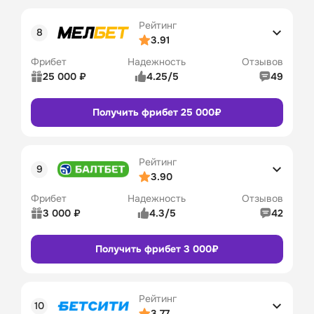
Сайт
Приложение
Линия в прематче
4/5
Рейтинг
Линия в лайве
4/5
3.91
Удобство платежей
4/5
Фрибет
Надежность
Отзывов
Служба поддержки
4/5
25 000 ₽
4.25/5
49
Бонусы и акции
4/5
Рейтинг 
5/5
Получить фрибет 25 000₽
пользователей
Промокод
Бонусы
Коэффициенты
4/5
15
Линия в прематче
4/5
Рейтинг
Линия в лайве
Сайт
Приложение
3/5
3.90
Удобство платежей
4/5
Фрибет
Надежность
Отзывов
Служба поддержки
4/5
3 000 ₽
4.3/5
42
Бонусы и акции
4/5
Рейтинг 
5/5
Получить фрибет 3 000₽
пользователей
Промокод
Бонусы
Коэффициенты
4/5
16
Линия в прематче
4/5
Рейтинг
Линия в лайве
Сайт
Приложение
3/5
3.77