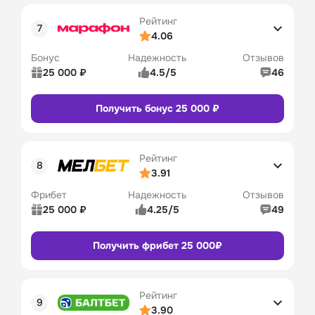
Линия в прематче
4/5
Рейтинг
Сайт
Приложение
Линия в лайве
4/5
4.06
Удобство платежей
4/5
Бонус
Надежность
Отзывов
Служба поддержки
4/5
25 000 ₽
4.5/5
46
Бонусы и акции
5/5
Рейтинг 
5/5
Получить бонус 25 000 ₽
пользователей
Бонусы
17
Коэффициенты
4/5
Сайт
Приложение
Линия в прематче
4/5
Рейтинг
Линия в лайве
4/5
3.91
Удобство платежей
4/5
Фрибет
Надежность
Отзывов
Служба поддержки
4/5
25 000 ₽
4.25/5
49
Бонусы и акции
4/5
Рейтинг 
5/5
Получить фрибет 25 000₽
пользователей
Промокод
Бонусы
Коэффициенты
4/5
15
Линия в прематче
4/5
Рейтинг
Линия в лайве
Сайт
Приложение
3/5
3.90