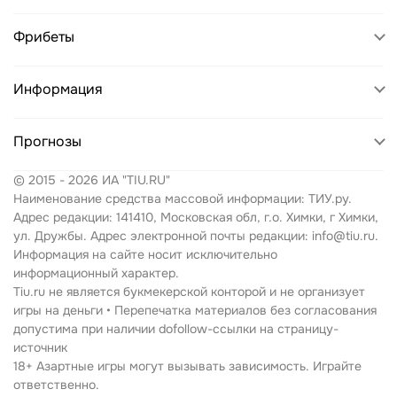
БетБум
Pari
Фрибеты
Леон
BetBoom
Лига Ставок
Пари
Информация
Leon
Мелбет
БетБум
Winline
Политика конфиденциальности
Прогнозы
Бетсити
Леон
Fonbet
Политика cookies
Марафон
© 2015 - 2026 ИА "TIU.RU"
Винлайн
Прогнозы на спорт
Марафон
Пользовательское соглашение
Наименование средства массовой информации: ТИУ.ру.
Фонбет
Фонбет
Футбол
Адрес редакции: 141410, Московская обл, г.о. Химки, г Химки,
Betcity
Согласие на обработку персональных данных
ул. Дружбы. Адрес электронной почты редакции: info@tiu.ru.
Винлайн
Марафон
Хоккей
Информация на сайте носит исключительно
Melbet
Контакты
информационный характер.
Бетсити
Баскетбол
Tiu.ru не является букмекерской конторой и не организует
Лига Ставок
Вакансии
игры на деньги • Перепечатка материалов без согласования
Мелбет
Теннис
допустима при наличии dofollow-ссылки на страницу-
Olimpbet
Блог
источник
Лига ставок
Настольный теннис
18+ Азартные игры могут вызывать зависимость. Играйте
Архив
ответственно.
Олимпбет
Волейбол