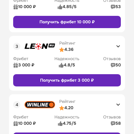
Фрибет
Надежность
Отзывов
Служба поддержки
5/5
10 000 ₽
4.85/5
53
Бонусы и акции
5/5
Рейтинг 
5/5
Получить фрибет 10 000 ₽
пользователей
Промокод
Бонусы
Коэффициенты
5/5
22
Линия в прематче
4/5
Рейтинг
Линия в лайве
Сайт
Приложение
5/5
4.36
Удобство платежей
4/5
Фрибет
Надежность
Отзывов
Служба поддержки
4/5
3 000 ₽
4.8/5
50
Бонусы и акции
5/5
Рейтинг 
5/5
Получить фрибет 3 000 ₽
пользователей
Промокод
Бонусы
Коэффициенты
5/5
42
Линия в прематче
5/5
Рейтинг
Линия в лайве
Сайт
Приложение
3/5
4.20
Удобство платежей
4/5
Фрибет
Надежность
Отзывов
Служба поддержки
5/5
10 000 ₽
4.75/5
58
Бонусы и акции
4/5
Рейтинг 