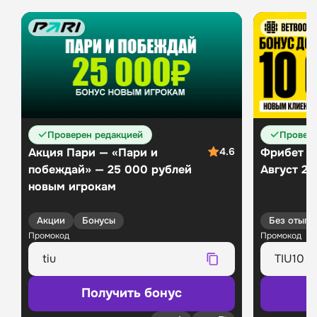
Промокод
Бонусы
13
Сайт
Приложение
Проверен редакцией
Провере
Акция Пари — «Пари и
4.6
Фрибет Б
побеждай» — 25 000 рублей
Август 20
новым игрокам
Акции
Бонусы
Без отыгр
Промокод
Промокод
Получить бонус
П