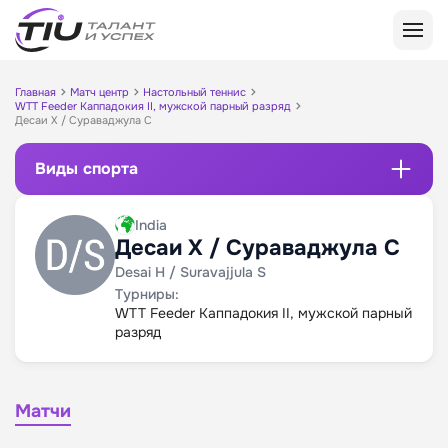
Главная
Матч центр
Настольный теннис
WTT Feeder Каппадокия II, мужской парный разряд
Популярные БК
Десаи Х / Сураваджула С
Пари
По букмекеру
БетБум
Виды спорта
Леон
Pari
Приложения для Android
Винлайн
BetBoom
India
Фонбет
Leon
Пари
Десаи Х / Сураваджула С
Виды спорта
Марафон
Winline
БетБум
Desai H / Suravajjula S
Бетсити
Fonbet
Леон
Баскетбол
Турниры:
Статьи о БК
Мелбет
Лига Ставок
Винлайн
Киберспорт
WTT Feeder Каппадокия II, мужской парный
Winline
Лига Ставок
Марафон
Фонбет
Теннис
разряд
База знаний
По видам спорта
Олимпбет
Бет-М
Марафон
Хоккей
Виды ставок
Тенниси
Baltbet
Бетсити
Футбол
Футбол
Футбол
По видам спорта
Основы ставок
Балтбет
Melbet
Мелбет
Хоккей
Матчи
Евролига
Сервисы
Бет-М
Olimpbet
Лига Ставок
Баскетбол
Футбол
Виды спорта
Кубок России
Беттери
Tennisi
Олимпбет
Теннис
Хоккей