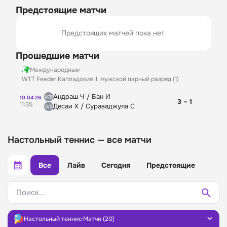
Лига Чемпионов
Зенит
Betcity
Тенниси
Теннис
Настольный теннис
Баскетбол
Предстоящие матчи
Лига Европы
Спортбет
Bettery
Балтбет
Футбол
Волейбол
Теннис
24bet
Zenit
Беттери
Киберспорт
Настольный теннис
Предстоящих матчей пока нет.
Рейтинги
Футбол
Спортбет
Зенит
Волейбол
Прочие категории
Лучшие букмекеры
РПЛ
24bet
Киберспорт
Прошедшие матчи
Приложения для iOS
Футбол
Легальные букмекерские конторы
Фрибеты
Лига чемпионов
Международные
Российские букмекеры
Фрибеты без депозита
АПЛ
РПЛ
Leon
WTT Feeder Каппадокия II, мужской парный разряд (1)
БК с мобильным приложением
Фрибет без отыгрыша
Серия А
Лига чемпионов
Zenit
Андраш Ч / Бан И
10.04.26
Надежные букмекеры
Промокод без отыгрыша
Ла Лига
АПЛ
Лига Ставок
3 – 1
11:35
Десаи Х / Сураваджула С
БК с гостевым демосчетом
Бонус за регистрацию без отыгрыша
Бундеслига
Серия А
Марафон
БК с большими коэффициентами
Фрибеты сегодня
Лига Европы
Ла Лига
Melbet
БК с минимальными депозитами
Лучшие фрибеты
Лига конференций
Бундеслига
Pari
Настольный теннис — все матчи
Букмекеры для ставок на американский футбол
Фрибет новым игрокам
Лига наций
Лига Европы
Tennisi
Букмекеры для ставок на бейсбол
Новые БК с фрибетом
Суперкубок УЕФА
Лига конференций
Fonbet
Все
Лайв
Сегодня
Предстоящие
Хоккей
Хоккей
Букмекеры для ставок на гольф
Фрибет 3000
Betcity
Букмекеры для ставок на автогонки
Акции букмекерских контор при регистрации
КХЛ
КХЛ
BetBoom
Поиск...
Букмекеры для ставок на чемпионаты мира и Европы
Промокоды букмекеров
НХЛ
НХЛ
Bettery
Букмекеры для ставок на дартс
Бездепозитные бонусы за регистрацию
АХЛ
АХЛ
Olimpbet
Баскетбол
Баскетбол
Букмекеры для ставок на скачки
Бездепозитные бонусы букмекеров
Winline
Настольный теннис
Матчи (20)