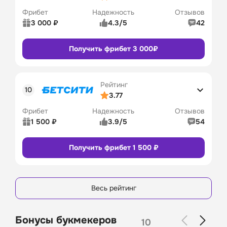
Удобство платежей
4/5
Фрибет
Надежность
Отзывов
Служба поддержки
4/5
3 000 ₽
4.3/5
42
Бонусы и акции
4/5
Рейтинг 
5/5
Получить фрибет 3 000₽
пользователей
Промокод
Бонусы
Коэффициенты
4/5
16
Линия в прематче
4/5
Рейтинг
Линия в лайве
Сайт
Приложение
3/5
3.77
Удобство платежей
4/5
Фрибет
Надежность
Отзывов
Служба поддержки
4/5
1 500 ₽
3.9/5
54
Бонусы и акции
4/5
Рейтинг 
5/5
Получить фрибет 1 500 ₽
пользователей
Промокод
Бонусы
Коэффициенты
3/5
8
Линия в прематче
3/5
Линия в лайве
Сайт
Приложение
4/5
Весь рейтинг
Удобство платежей
4/5
Служба поддержки
4/5
Бонусы букмекеров
10
Бонусы и акции
4/5