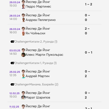
Йеспер Де Йонг
29.03.24
1 – 2
15:00
Педро Мартинес
Йеспер Де Йонг
0 –
28.03.24
14:00
Андреа Пеллегрино
0
Йеспер Де Йонг
2 –
26.03.24
16:00
Ян Чойньски
0
Challenger
Кигали 2, Руанда (1)
Йеспер Де Йонг
03.03.25
0 – 1
14:50
Алекс Марти Пужольрас
Challenger
Кигали 1, Руанда (1)
Йеспер Де Йонг
0 –
25.02.25
12:35
Андрей Мартин
2
Challenger
Манама, Бахрейн (2)
Йеспер Де Йонг
0 –
12.02.25
15:00
Марат Шарипов
2
Йеспер Де Йонг
11.02.25
2 – 1