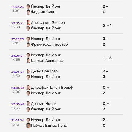
Йеспер Де Йонг
2 –
18.05.26
11:00
Фадзин Сунь
0
Александр Зверев
29.05.25
3 – 1
13:50
Йеспер Де Йонг
Йеспер Де Йонг
3 –
27.05.25
14:15
Франческо Пассаро
2
Йеспер Де Йонг
29.05.24
1 – 3
14:55
Карлос Алькарас
Джек Дрейпер
2 –
26.05.24
13:50
Йеспер Де Йонг
3
Джеффри Джон Вольф
0 –
24.05.24
12:00
Йеспер Де Йонг
2
Деннис Новак
0 –
22.05.24
18:55
Йеспер Де Йонг
2
Йеспер Де Йонг
2 –
21.05.24
15:15
Пабло Льямас Руис
0