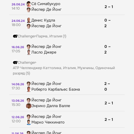
Сё Симабукуро
Чемпионат мира
26.06.24
2 – 1
14:10
Йеспер Де Йонг
Суперлига России
Чемпионат Европы
Денис Кудла
0 –
24.06.24
Киберспорт
18:00
Йеспер Де Йонг
2
IEM Cologne
Challenger
Парма, Италия (1)
The International
Esports World Cup Counter Strike
Йеспер Де Йонг
0 –
16.06.26
17:05
Ласло Джере
2
Challenger
ATP Челленджер Каттолика, Италия, Мужчины, Одиночный
разряд (5)
Йеспер Де Йонг
2 –
14.06.26
17:30
Роберто Карбальес Баэна
0
Йеспер Де Йонг
13.06.26
2 – 1
15:30
Энрико Далла Валле
Йеспер Де Йонг
12.06.26
2 – 1
12:00
Марко Чеккинато
Йеспер Де Йонг
11.06.26