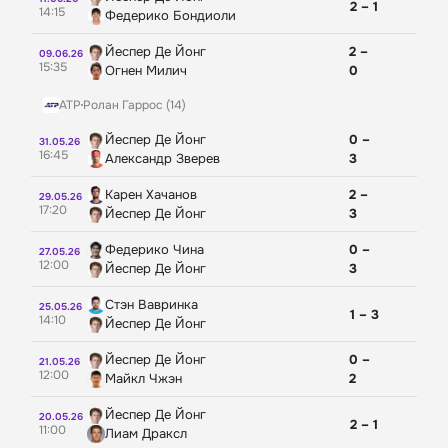
2 – 1
14:15
Федерико Бондиоли
Йеспер Де Йонг
2 –
09.06.26
15:35
Огнен Милич
0
ATP
Ролан Гаррос (14)
Йеспер Де Йонг
0 –
31.05.26
16:45
Александр Зверев
3
Карен Хачанов
2 –
29.05.26
17:20
Йеспер Де Йонг
3
Федерико Чина
0 –
27.05.26
12:00
Йеспер Де Йонг
3
Стэн Вавринка
25.05.26
1 – 3
14:10
Йеспер Де Йонг
Йеспер Де Йонг
0 –
21.05.26
12:00
Майкл Чжэн
2
Йеспер Де Йонг
20.05.26
2 – 1
11:00
Лиам Драксл