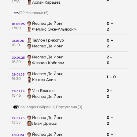
17:55
Аслан Карацев
ATP
Монпелье (5)
Йеспер Де Йонг
0 –
01.02.25
17:00
Феликс Оже-Альяссим
2
Таллон Грикспур
0 –
31.01.25
18:10
Йеспер Де Йонг
2
Йеспер Де Йонг
2 –
30.01.25
16:20
Флавио Коболли
0
Йеспер Де Йонг
29.01.25
1 – 0
16:30
Кентен Алис
Уго Бланше
2 –
28.01.24
15:45
Йеспер Де Йонг
0
Challenger
Оэйраш 3, Португалия (3)
Йеспер Де Йонг
0 –
22.01.25
13:35
Лиам Драксл
2
Йеспер Де Йонг
0 –
17.04.24