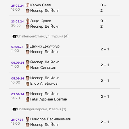
Каруэ Селл
0 –
25.09.24
16:00
Йеспер Де Йонг
2
Энцо Куако
0 –
23.09.24
20:55
Йеспер Де Йонг
2
Challenger
Стамбул, Турция (4)
Дамир Джумхур
07.09.24
2 – 1
11:00
Йеспер Де Йонг
Йеспер Де Йонг
06.09.24
2 – 1
11:00
Илья Симакин
Йеспер Де Йонг
05.09.24
2 – 1
10:00
Егор Агафонов
Йеспер Де Йонг
03.09.24
2 – 1
14:20
Габи Адриан Бойтан
Challenger
Верона, Италия (3)
Николоз Басилашвили
26.07.24
2 – 1
19:00
Йеспер Де Йонг