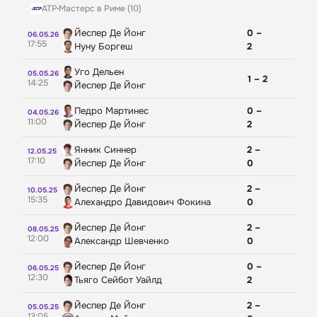
ATP
Мастерс в Риме (10)
Йеспер Де Йонг
0 –
06.05.26
17:55
Нуну Боргеш
2
Уго Дельен
05.05.26
1 – 2
14:25
Йеспер Де Йонг
Педро Мартинес
0 –
04.05.26
11:00
Йеспер Де Йонг
2
Янник Синнер
2 –
12.05.25
17:10
Йеспер Де Йонг
0
Йеспер Де Йонг
2 –
10.05.25
15:35
Алехандро Давидович Фокина
0
Йеспер Де Йонг
2 –
08.05.25
12:00
Александр Шевченко
0
Йеспер Де Йонг
0 –
06.05.25
12:30
Тьяго Сейбот Уайлд
2
Йеспер Де Йонг
2 –
05.05.25
13:05