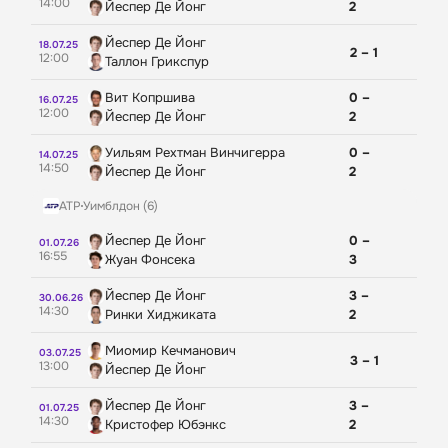
Букмекеры для ставок на киберспорт
НБА
НБА
Baltbet
14:00
Йеспер Де Йонг
2
Букмекеры для профессиональных игроков
Единая Лига ВТБ
Единая Лига ВТБ
24Бет
Йеспер Де Йонг
18.07.25
Букмекеры для ставок на футбол
Евролига
Евролига
2 – 1
12:00
Таллон Грикспур
WNBA
WNBA
Суперлига
Суперлига
Вит Копршива
0 –
16.07.25
12:00
Теннис
Теннис
Йеспер Де Йонг
2
US Open 2026 ATP
ATP
Уильям Рехтман Винчигерра
0 –
14.07.25
US Open 2026 WTA
WTA
14:50
Йеспер Де Йонг
2
Настольный теннис
Cincinnati ATP
ATP
Уимблдон (6)
Cincinnati WTA
Челленджер
Настольный теннис
Лига Про
Йеспер Де Йонг
0 –
01.07.26
Чемпионат мира
Setka Cup
16:55
Жуан Фонсека
3
Волейбол
Кубок мира
Йеспер Де Йонг
3 –
30.06.26
Чемпионат Европы
Лига Наций
14:30
Ринки Хиджиката
2
WTT Champions Yokohama, MS
Суперлига России
Киберспорт
WTT Champions Yokohama, WS
Миомир Кечманович
03.07.25
3 – 1
13:00
Йеспер Де Йонг
Europe Smash Sweden, WS
IEM Cologne
Europe Smash Sweden, MS
The International
Йеспер Де Йонг
3 –
01.07.25
Волейбол
14:30
Кристофер Юбэнкс
2
Лига Наций