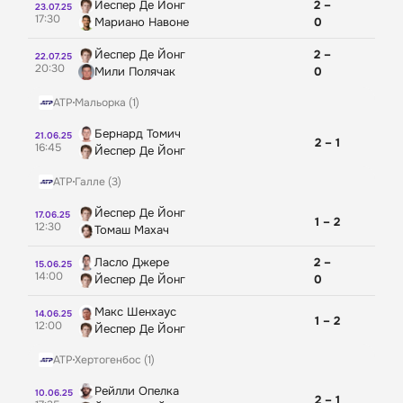
Йеспер Де Йонг
2 –
23.07.25
17:30
Мариано Навоне
0
Йеспер Де Йонг
2 –
22.07.25
20:30
Мили Полячак
0
ATP
Мальорка (1)
Бернард Томич
21.06.25
2 – 1
16:45
Йеспер Де Йонг
ATP
Галле (3)
Йеспер Де Йонг
17.06.25
1 – 2
12:30
Томаш Махач
Ласло Джере
2 –
15.06.25
14:00
Йеспер Де Йонг
0
Макс Шенхаус
14.06.25
1 – 2
12:00
Йеспер Де Йонг
ATP
Хертогенбос (1)
Рейлли Опелка
10.06.25
2 – 1