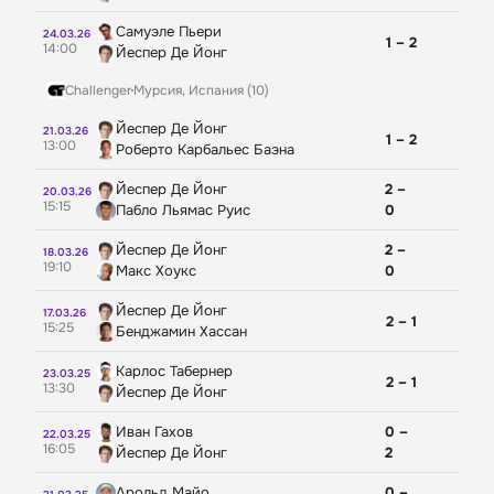
Самуэле Пьери
24.03.26
1 – 2
14:00
Йеспер Де Йонг
Challenger
Мурсия, Испания (10)
Йеспер Де Йонг
21.03.26
1 – 2
13:00
Роберто Карбальес Баэна
Йеспер Де Йонг
2 –
20.03.26
15:15
Пабло Льямас Руис
0
Йеспер Де Йонг
2 –
18.03.26
19:10
Макс Хоукс
0
Йеспер Де Йонг
17.03.26
2 – 1
15:25
Бенджамин Хассан
Карлос Табернер
23.03.25
2 – 1
13:30
Йеспер Де Йонг
Иван Гахов
0 –
22.03.25
16:05
Йеспер Де Йонг
2
Арольд Майо
0 –