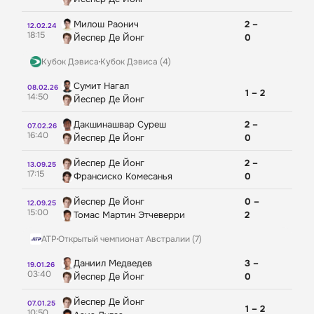
Милош Раонич
2 –
12.02.24
18:15
Йеспер Де Йонг
0
Кубок Дэвиса
Кубок Дэвиса (4)
Сумит Нагал
08.02.26
1 – 2
14:50
Йеспер Де Йонг
Дакшинашвар Суреш
2 –
07.02.26
16:40
Йеспер Де Йонг
0
Йеспер Де Йонг
2 –
13.09.25
17:15
Франсиско Комесанья
0
Йеспер Де Йонг
0 –
12.09.25
15:00
Томас Мартин Этчеверри
2
ATP
Открытый чемпионат Австралии (7)
Даниил Медведев
3 –
19.01.26
03:40
Йеспер Де Йонг
0
Йеспер Де Йонг
07.01.25
1 – 2
10:50