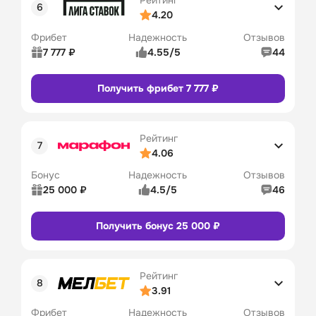
Линия в лайве
Сайт
Приложение
4/5
4.20
Удобство платежей
4/5
Фрибет
Надежность
Отзывов
Служба поддержки
5/5
7 777 ₽
4.55/5
44
Бонусы и акции
4/5
Рейтинг 
5/5
Получить фрибет 7 777 ₽
пользователей
Промокод
Бонусы
Коэффициенты
4/5
10
Линия в прематче
4/5
Рейтинг
Сайт
Приложение
Линия в лайве
4/5
4.06
Удобство платежей
4/5
Бонус
Надежность
Отзывов
Служба поддержки
4/5
25 000 ₽
4.5/5
46
Бонусы и акции
5/5
Рейтинг 
5/5
Получить бонус 25 000 ₽
пользователей
Бонусы
17
Коэффициенты
4/5
Сайт
Приложение
Линия в прематче
4/5
Рейтинг
Линия в лайве
4/5
3.91
Удобство платежей
4/5
Фрибет
Надежность
Отзывов