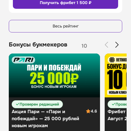
Получить фрибет 1 500 ₽
пользователей
Промокод
Бонусы
Коэффициенты
3/5
8
Линия в прематче
3/5
Линия в лайве
Сайт
Приложение
4/5
Весь рейтинг
Удобство платежей
4/5
Служба поддержки
4/5
Бонусы букмекеров
10
Бонусы и акции
4/5
Промокод
Бонусы
13
Сайт
Приложение
Проверен редакцией
Провере
Акция Пари — «Пари и
4.6
Фрибет Б
побеждай» — 25 000 рублей
Август 20
новым игрокам