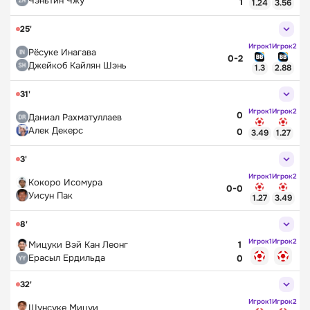
Чэньтин Чжу
1
1.24
3.56
25'
Игрок1
Игрок2
Рёсуке Инагава
0-2
Джейкоб Кайлян Шэнь
1.3
2.88
31'
Игрок1
Игрок2
0
Даниал Рахматуллаев
Алек Декерс
0
3.49
1.27
3'
Игрок1
Игрок2
Кокоро Исомура
0-0
Уисун Пак
1.27
3.49
8'
Игрок1
Игрок2
1
Мицуки Вэй Кан Леонг
Ерасыл Ердильда
0
32'
Игрок1
Игрок2
Шунсуке Мицуи