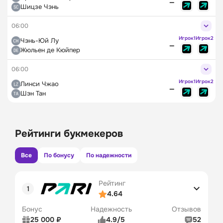
—
Шицзе Чэнь
06:00
Игрок1
Игрок2
Чэнь-Юй Лу
—
Жюльен де Кюйпер
06:00
Игрок1
Игрок2
Линси Чжао
—
Шэн Тан
Рейтинги букмекеров
Все
По бонусу
По надежности
Рейтинг
4.64
Бонус
Надежность
Отзывов
25 000 ₽
4.9/5
52