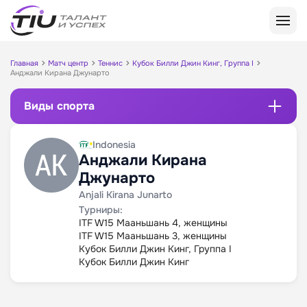
Главная
Матч центр
Теннис
Кубок Билли Джин Кинг, Группа I
Анджали Кирана Джунарто
Популярные БК
Пари
Виды спорта
По букмекеру
БетБум
Леон
Pari
Приложения для Android
Винлайн
BetBoom
Indonesia
Анджали Кирана
Фонбет
Leon
Пари
Виды спорта
Марафон
Winline
БетБум
Джунарто
Бетсити
Fonbet
Леон
Баскетбол
Anjali Kirana Junarto
Статьи о БК
Мелбет
Лига Ставок
Винлайн
Киберспорт
Турниры:
Winline
Лига Ставок
Марафон
Фонбет
Теннис
ITF W15 Мааньшань 4, женщины
ITF W15 Мааньшань 3, женщины
База знаний
По видам спорта
Олимпбет
Бет-М
Марафон
Хоккей
Кубок Билли Джин Кинг, Группа I
Виды ставок
Тенниси
Baltbet
Бетсити
Футбол
Футбол
Кубок Билли Джин Кинг
Футбол
По видам спорта
Основы ставок
Балтбет
Melbet
Мелбет
Хоккей
Евролига
Сервисы
Бет-М
Olimpbet
Лига Ставок
Баскетбол
Футбол
Виды спорта
Кубок России
Беттери
Tennisi
Олимпбет
Теннис
Хоккей