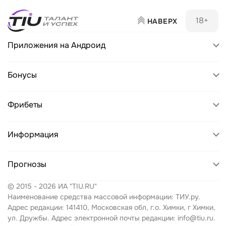
Поиск по матч-центру
18+
НАВЕРХ
Приложения на Андроид
Пари
Бонусы
БетБум
Pari
Фрибеты
Леон
BetBoom
Лига Ставок
Пари
Информация
Leon
Мелбет
БетБум
Winline
Политика конфиденциальности
Прогнозы
Бетсити
Леон
Fonbet
Политика cookies
Марафон
© 2015 - 2026 ИА "TIU.RU"
Винлайн
Прогнозы на спорт
Марафон
Пользовательское соглашение
Наименование средства массовой информации: ТИУ.ру.
Фонбет
Фонбет
Футбол
Адрес редакции: 141410, Московская обл, г.о. Химки, г Химки,
Betcity
Согласие на обработку персональных данных
ул. Дружбы. Адрес электронной почты редакции: info@tiu.ru.
Винлайн
Марафон