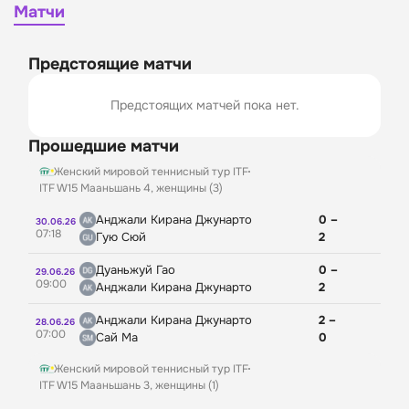
Матчи
Лига Чемпионов
Зенит
Betcity
Тенниси
Теннис
Настольный теннис
Баскетбол
Лига Европы
Спортбет
Bettery
Балтбет
Футбол
Волейбол
Теннис
24bet
Zenit
Беттери
Киберспорт
Настольный теннис
Предстоящие матчи
Рейтинги
Футбол
Спортбет
Зенит
Волейбол
Прочие категории
Лучшие букмекеры
РПЛ
24bet
Киберспорт
Предстоящих матчей пока нет.
Приложения для iOS
Футбол
Легальные букмекерские конторы
Фрибеты
Лига чемпионов
Российские букмекеры
Фрибеты без депозита
АПЛ
РПЛ
Leon
Прошедшие матчи
БК с мобильным приложением
Фрибет без отыгрыша
Серия А
Лига чемпионов
Zenit
Женский мировой теннисный тур ITF
Надежные букмекеры
Промокод без отыгрыша
Ла Лига
АПЛ
Лига Ставок
ITF W15 Мааньшань 4, женщины (3)
БК с гостевым демосчетом
Бонус за регистрацию без отыгрыша
Бундеслига
Серия А
Марафон
Анджали Кирана Джунарто
0 –
БК с большими коэффициентами
Фрибеты сегодня
Лига Европы
Ла Лига
Melbet
30.06.26
07:18
Гую Сюй
2
БК с минимальными депозитами
Лучшие фрибеты
Лига конференций
Бундеслига
Pari
Букмекеры для ставок на американский футбол
Фрибет новым игрокам
Лига наций
Лига Европы
Tennisi
Дуаньжуй Гао
0 –
29.06.26
09:00
Букмекеры для ставок на бейсбол
Новые БК с фрибетом
Суперкубок УЕФА
Лига конференций
Fonbet
Анджали Кирана Джунарто
2
Хоккей
Хоккей
Букмекеры для ставок на гольф
Фрибет 3000
Betcity
Анджали Кирана Джунарто
2 –
28.06.26
Букмекеры для ставок на автогонки
Акции букмекерских контор при регистрации
КХЛ
КХЛ
BetBoom
07:00
Сай Ма
0
Букмекеры для ставок на чемпионаты мира и Европы
Промокоды букмекеров
НХЛ
НХЛ
Bettery
Букмекеры для ставок на дартс
Бездепозитные бонусы за регистрацию
АХЛ
АХЛ
Olimpbet
Женский мировой теннисный тур ITF
ITF W15 Мааньшань 3, женщины (1)
Баскетбол
Баскетбол
Букмекеры для ставок на скачки
Бездепозитные бонусы букмекеров
Winline