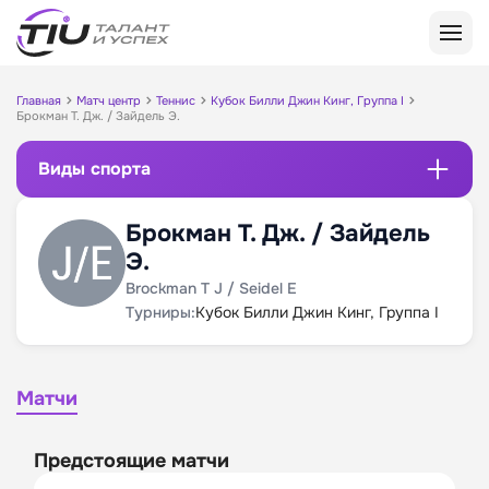
Главная
Матч центр
Теннис
Кубок Билли Джин Кинг, Группа I
Брокман Т. Дж. / Зайдель Э.
Популярные БК
Пари
Виды спорта
По букмекеру
БетБум
Леон
Pari
Приложения для Android
Винлайн
BetBoom
Брокман Т. Дж. / Зайдель
Фонбет
Leon
Пари
Э.
Виды спорта
Марафон
Winline
БетБум
Brockman T J / Seidel E
Бетсити
Fonbet
Леон
Баскетбол
Турниры:
Кубок Билли Джин Кинг, Группа I
Статьи о БК
Мелбет
Лига Ставок
Винлайн
Киберспорт
Winline
Лига Ставок
Марафон
Фонбет
Теннис
База знаний
По видам спорта
Олимпбет
Бет-М
Марафон
Хоккей
Матчи
Виды ставок
Тенниси
Baltbet
Бетсити
Футбол
Футбол
Футбол
По видам спорта
Основы ставок
Балтбет
Melbet
Мелбет
Хоккей
Евролига
Сервисы
Бет-М
Olimpbet
Лига Ставок
Баскетбол
Футбол
Предстоящие матчи
Виды спорта
Кубок России
Беттери
Tennisi
Олимпбет
Теннис
Хоккей