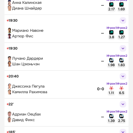
Букмекеры для ставок на киберспорт
НБА
НБА
Baltbet
Анна Калинская
—
Букмекеры для профессиональных игроков
Единая Лига ВТБ
Единая Лига ВТБ
24Бет
Диана Шнайдер
2.17
1.69
Букмекеры для ставок на футбол
Евролига
Евролига
19:30
WNBA
WNBA
Суперлига
Суперлига
Игрок1
Игрок2
Мариано Навоне
—
Теннис
Теннис
Артюр Фис
3.8
1.27
US Open 2026 ATP
ATP
19:30
US Open 2026 WTA
WTA
Настольный теннис
Cincinnati ATP
Игрок1
Игрок2
Лучано Дардери
—
Cincinnati WTA
Челленджер
Шан Цзюньчэн
1.98
1.83
Настольный теннис
Лига Про
Чемпионат мира
Setka Cup
20:40
Волейбол
Кубок мира
Игрок1
Игрок2
Джессика Пегула
0-0
Чемпионат Европы
Лига Наций
Камилла Рахимова
1.11
6.5
WTT Champions Yokohama, MS
Суперлига России
Киберспорт
WTT Champions Yokohama, WS
22'
Europe Smash Sweden, WS
IEM Cologne
Игрок1
Игрок2
Адриан Оецбах
Europe Smash Sweden, MS
The International
—
Давид Фикс
1.39
2.75
Волейбол
Лига Наций
185'