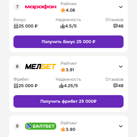
Рейтинг
Сайт
Приложение
Линия в лайве
4/5
4.06
Удобство платежей
4/5
Бонус
Надежность
Отзывов
Служба поддержки
4/5
25 000 ₽
4.5/5
46
Бонусы и акции
5/5
Рейтинг 
5/5
Получить бонус 25 000 ₽
пользователей
Бонусы
17
Коэффициенты
4/5
Сайт
Приложение
Линия в прематче
4/5
Рейтинг
Линия в лайве
4/5
3.91
Удобство платежей
4/5
Фрибет
Надежность
Отзывов
Служба поддержки
4/5
25 000 ₽
4.25/5
48
Бонусы и акции
4/5
Рейтинг 
5/5
Получить фрибет 25 000₽
пользователей
Промокод
Бонусы
Коэффициенты
4/5
15
Линия в прематче
4/5
Рейтинг
Линия в лайве
Сайт
Приложение
3/5
3.90
Удобство платежей
4/5