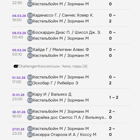
22:50
Кестельбойм М / Зорманн М
0
Чемпионат мира
Суперлига России
Каденассо Г. / Санчес Ховер К.
0 –
06.03.26
Чемпионат Европы
19:00
Кестельбойм М / Зорманн М
2
Киберспорт
Боскардин Диас П. / Шиссл Дж. Э.
0 –
IEM Cologne
06.03.26
00:40
Кестельбойм М / Зорманн М
0
The International
Esports World Cup Counter Strike
Хайде Г / Мелигени Алвес Ф
0 –
05.03.26
00:10
Кестельбойм М / Зорманн М
0
Challenger
Консепсьон, Чили, пары (4)
Кестельбойм М / Зорманн М
0 –
01.02.26
17:00
Эскобар Г / Рибейро Э
2
Кару И / Вальехо Д
31.01.26
1 – 2
23:00
Кестельбойм М / Зорманн М
Кестельбойм М / Зорманн М
2 –
30.01.26
18:00
Сарайва дос Сантос П А / Вильянуэва Г
0
Кестельбойм М / Зорманн М
2 –
27.01.26
23:25
Бесерра Отарола И А / Коссу М
0