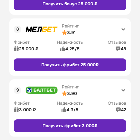
5/5
Получить бонус 25 000 ₽
пользователей
Бонусы
17
Коэффициенты
4/5
Сайт
Приложение
Линия в прематче
4/5
Рейтинг
Линия в лайве
4/5
3.91
Удобство платежей
4/5
Фрибет
Надежность
Отзывов
Служба поддержки
4/5
25 000 ₽
4.25/5
48
Бонусы и акции
4/5
Рейтинг 
5/5
Получить фрибет 25 000₽
пользователей
Промокод
Бонусы
Коэффициенты
4/5
15
Линия в прематче
4/5
Рейтинг
Линия в лайве
Сайт
Приложение
3/5
3.90
Удобство платежей
4/5
Фрибет
Надежность
Отзывов
Служба поддержки
4/5
3 000 ₽
4.3/5
42
Бонусы и акции
4/5
Рейтинг 
5/5
Получить фрибет 3 000₽
пользователей
Промокод
Бонусы
Коэффициенты
4/5
16