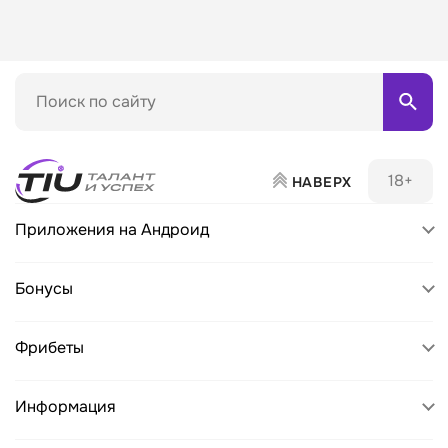
Поиск по матч-центру
18+
НАВЕРХ
Приложения на Андроид
Пари
Бонусы
БетБум
Pari
Фрибеты
Леон
BetBoom
Лига Ставок
Пари
Информация
Leon
Мелбет
БетБум