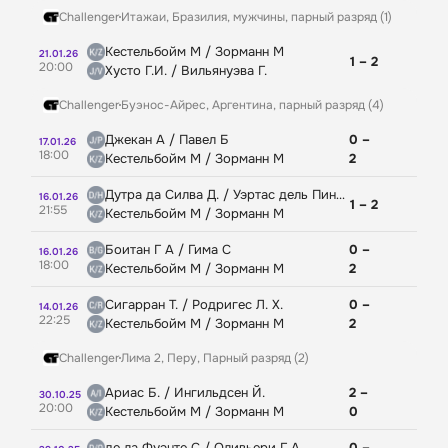
Challenger
Итажаи, Бразилия, мужчины, парный разряд (1)
Кестельбойм М / Зорманн М
21.01.26
1 – 2
20:00
Хусто Г.И. / Вильянуэва Г.
Challenger
Буэнос-Айрес, Аргентина, парный разряд (4)
Джекан А / Павел Б
0 –
17.01.26
18:00
Кестельбойм М / Зорманн М
2
Дутра да Силва Д. / Уэртас дель Пино Кордова А.
16.01.26
1 – 2
21:55
Кестельбойм М / Зорманн М
Боитан Г А / Гима С
0 –
16.01.26
18:00
Кестельбойм М / Зорманн М
2
Сигарран Т. / Родригес Л. Х.
0 –
14.01.26
22:25
Кестельбойм М / Зорманн М
2
Challenger
Лима 2, Перу, Парный разряд (2)
Ариас Б. / Ингильдсен Й.
2 –
30.10.25
20:00
Кестельбойм М / Зорманн М
0
де ла Фуэнте С / Оливьери Г А
0 –