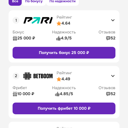
Все
По бонусу
По надежности
Рейтинг
4.64
Бонус
Надежность
Отзывов
25 000 ₽
4.9/5
52
Рейтинг 
5/5
Получить бонус 25 000 ₽
пользователей
Коэффициенты
5/5
Линия в прематче
4/5
Рейтинг
Линия в лайве
5/5
4.49
Удобство платежей
4/5
Фрибет
Надежность
Отзывов
Служба поддержки
5/5
10 000 ₽
4.85/5
52
Бонусы и акции
5/5
Рейтинг 
5/5
Получить фрибет 10 000 ₽
пользователей
Промокод
Бонусы
Коэффициенты
5/5
22
Линия в прематче
4/5