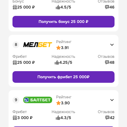
Бонус
Надежность
Отзывов
Служба поддержки
4/5
25 000 ₽
4.5/5
46
Бонусы и акции
5/5
Рейтинг 
5/5
Получить бонус 25 000 ₽
пользователей
Бонусы
17
Коэффициенты
4/5
Сайт
Приложение
Линия в прематче
4/5
Рейтинг
Линия в лайве
4/5
3.91
Удобство платежей
4/5
Фрибет
Надежность
Отзывов
Служба поддержки
4/5
25 000 ₽
4.25/5
48
Бонусы и акции
4/5
Рейтинг 
5/5
Получить фрибет 25 000₽
пользователей
Промокод
Бонусы
Коэффициенты
4/5
15
Линия в прематче
4/5
Рейтинг
Линия в лайве
Сайт
Приложение
3/5
3.90
Удобство платежей
4/5
Фрибет
Надежность
Отзывов
Служба поддержки
4/5
3 000 ₽
4.3/5
42
Бонусы и акции
4/5
Рейтинг 