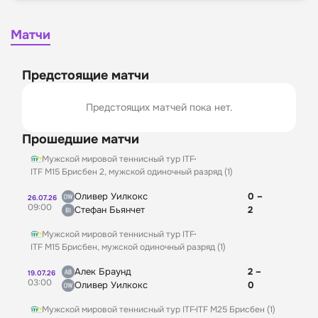
Лига Чемпионов
Зенит
Betcity
Тенниси
Теннис
Настольный теннис
Баскетбол
Лига Европы
Спортбет
Bettery
Балтбет
Футбол
Волейбол
Теннис
Матчи
24bet
Zenit
Беттери
Киберспорт
Настольный теннис
Рейтинги
Футбол
Спортбет
Зенит
Волейбол
Прочие категории
Предстоящие матчи
Лучшие букмекеры
РПЛ
24bet
Киберспорт
Приложения для iOS
Футбол
Легальные букмекерские конторы
Фрибеты
Лига чемпионов
Предстоящих матчей пока нет.
Российские букмекеры
Фрибеты без депозита
АПЛ
РПЛ
Leon
БК с мобильным приложением
Фрибет без отыгрыша
Серия А
Лига чемпионов
Zenit
Прошедшие матчи
Надежные букмекеры
Промокод без отыгрыша
Ла Лига
АПЛ
Лига Ставок
БК с гостевым демосчетом
Бонус за регистрацию без отыгрыша
Бундеслига
Серия А
Марафон
Мужской мировой теннисный тур ITF
ITF M15 Брисбен 2, мужской одиночный разряд (1)
БК с большими коэффициентами
Фрибеты сегодня
Лига Европы
Ла Лига
Melbet
БК с минимальными депозитами
Лучшие фрибеты
Лига конференций
Бундеслига
Pari
Оливер Уилкокс
0 –
26.07.26
Букмекеры для ставок на американский футбол
Фрибет новым игрокам
Лига наций
Лига Европы
Tennisi
09:00
Стефан Бьянчет
2
Букмекеры для ставок на бейсбол
Новые БК с фрибетом
Суперкубок УЕФА
Лига конференций
Fonbet
Мужской мировой теннисный тур ITF
Хоккей
Хоккей
Букмекеры для ставок на гольф
Фрибет 3000
Betcity
ITF M15 Брисбен, мужской одиночный разряд (1)
Букмекеры для ставок на автогонки
Акции букмекерских контор при регистрации
КХЛ
КХЛ
BetBoom
Букмекеры для ставок на чемпионаты мира и Европы
Промокоды букмекеров
НХЛ
НХЛ
Bettery
Алек Браунд
2 –
19.07.26
03:00
Оливер Уилкокс
0
Букмекеры для ставок на дартс
Бездепозитные бонусы за регистрацию
АХЛ
АХЛ
Olimpbet
Баскетбол
Баскетбол
Букмекеры для ставок на скачки
Бездепозитные бонусы букмекеров
Winline
Мужской мировой теннисный тур ITF
ITF M25 Брисбен (1)