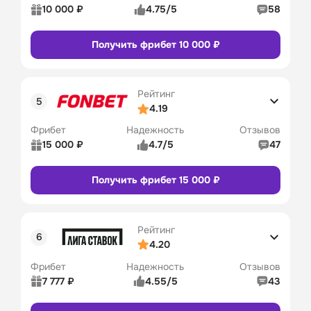
Служба поддержки
5/5
10 000 ₽
4.75/5
58
Бонусы и акции
4/5
Рейтинг 
5/5
Получить фрибет 10 000 ₽
пользователей
Промокод
Бонусы
Коэффициенты
4/5
34
Линия в прематче
4/5
Рейтинг
Линия в лайве
Сайт
Приложение
4/5
4.19
Удобство платежей
4/5
Фрибет
Надежность
Отзывов
Служба поддержки
4/5
15 000 ₽
4.7/5
47
Бонусы и акции
5/5
Рейтинг 
5/5
Получить фрибет 15 000 ₽
пользователей
Промокод
Бонусы
Коэффициенты
4/5
10
Линия в прематче
4/5
Рейтинг
Линия в лайве
Сайт
Приложение
4/5
4.20
Удобство платежей
4/5
Фрибет
Надежность
Отзывов
Служба поддержки
5/5
7 777 ₽
4.55/5
43
Бонусы и акции
4/5
Рейтинг 
5/5