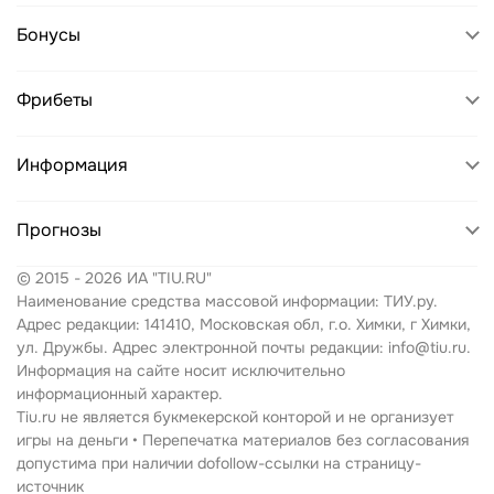
Пари
Бонусы
БетБум
Pari
Фрибеты
Леон
BetBoom
Лига Ставок
Пари
Информация
Leon
Мелбет
БетБум
Winline
Политика конфиденциальности
Прогнозы
Бетсити
Леон
Fonbet
Политика cookies
Марафон
© 2015 - 2026 ИА "TIU.RU"
Винлайн
Прогнозы на спорт
Марафон
Пользовательское соглашение
Наименование средства массовой информации: ТИУ.ру.
Фонбет
Фонбет
Футбол
Адрес редакции: 141410, Московская обл, г.о. Химки, г Химки,
Betcity
Согласие на обработку персональных данных
ул. Дружбы. Адрес электронной почты редакции: info@tiu.ru.
Винлайн
Марафон
Хоккей
Информация на сайте носит исключительно
Melbet
Контакты
информационный характер.
Бетсити
Баскетбол
Tiu.ru не является букмекерской конторой и не организует
Лига Ставок
Вакансии
игры на деньги • Перепечатка материалов без согласования
Мелбет
Теннис
допустима при наличии dofollow-ссылки на страницу-
Olimpbet
Блог
источник
Лига ставок