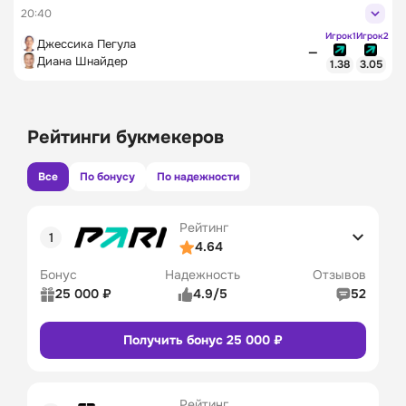
20:40
Игрок1
Игрок2
Джессика Пегула
—
Диана Шнайдер
1.38
3.05
Рейтинги букмекеров
Все
По бонусу
По надежности
Рейтинг
4.64
Бонус
Надежность
Отзывов
25 000 ₽
4.9/5
52
Рейтинг 
5/5
Получить бонус 25 000 ₽
пользователей
Коэффициенты
5/5
Линия в прематче
4/5
Рейтинг