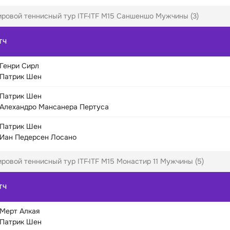
ровой теннисный тур ITF
ITF M15 Саншеншо Мужчины (3)
ТЧ
Генри Сирл
Патрик Шен
Патрик Шен
Алехандро Мансанера Пертуса
Патрик Шен
Иан Педерсен Лосано
ровой теннисный тур ITF
ITF M15 Монастир 11 Мужчины (5)
ТЧ
Мерт Алкая
Патрик Шен