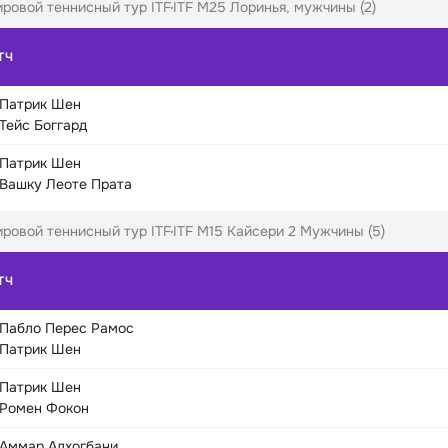
ровой теннисный тур ITF
ITF M25 Лоринья, мужчины (2)
ТЧ
Патрик Шен
Тейс Боггард
Патрик Шен
Вашку Леоте Прата
ровой теннисный тур ITF
ITF M15 Кайсери 2 Мужчины (5)
ТЧ
Пабло Перес Рамос
Патрик Шен
Патрик Шен
Ромен Фокон
Аммар Алхогбани