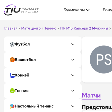
Букмекеры
Бон
Главная
Матч центр
Теннис
ITF M15 Кайсери 2 Мужчины
Футбол
Баскетбол
Хоккей
Теннис
Матчи
Настольный теннис
Предстоящ