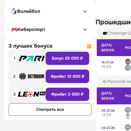
Волейбол
Прошедши
Киберспорт
Challenger
Ц
3 лучших бонуса
ДАТА/
МА
ВРЕМЯ
1
Бонус 25 000 ₽
19.07.26
15:00
2
Фрибет 10 000 ₽
Мужской ми
ДАТА/
3
Фрибет 3 000 ₽
МА
ВРЕМЯ
Смотреть все
05.07.26
13:09
04.07.26