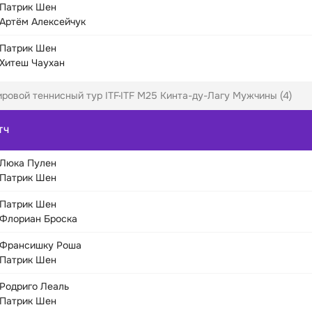
Патрик Шен
Артём Алексейчук
Патрик Шен
Хитеш Чаухан
ровой теннисный тур ITF
ITF M25 Кинта-ду-Лагу Мужчины (4)
ТЧ
Люка Пулен
Патрик Шен
Патрик Шен
Флориан Броска
Франсишку Роша
Патрик Шен
Родриго Леаль
Патрик Шен