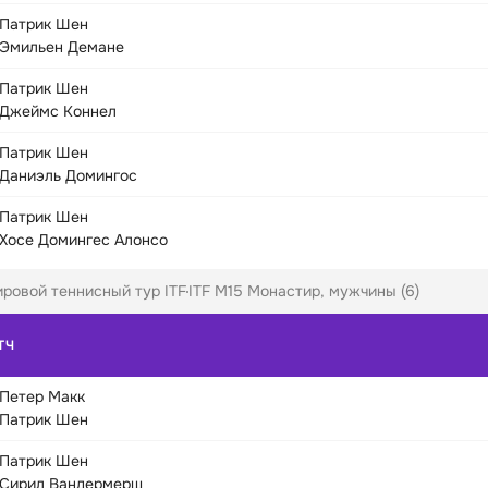
Патрик Шен
Эмильен Демане
Патрик Шен
Джеймс Коннел
Патрик Шен
Даниэль Домингос
Патрик Шен
Хосе Домингес Алонсо
ровой теннисный тур ITF
ITF M15 Монастир, мужчины (6)
ТЧ
Петер Макк
Патрик Шен
Патрик Шен
Сирил Вандермерш