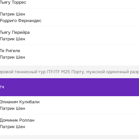
Тьягу Торрес
Патрик Шен
Родриго Фернандес
Тьягу Перейра
Патрик Шен
Те Ригеле
Патрик Шен
ровой теннисный тур ITF
ITF M25 Порту, мужской одиночный разр
ТЧ
Элиаким Кулибали
Патрик Шен
Доминик Роллан
Патрик Шен