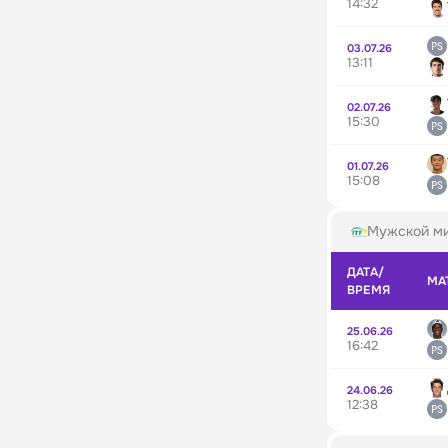
14:32
03.07.26
13:11
02.07.26
15:30
01.07.26
15:08
Мужской ми
ДАТА/
МА
ВРЕМЯ
25.06.26
16:42
24.06.26
12:38