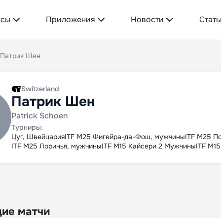
усы
Приложения
Новости
Стать
Патрик Шен
Switzerland
Патрик Шен
Patrick Schoen
Турниры:
Цуг, Швейцария
ITF M25 Фигейра-да-Фош, мужчины
ITF M25 П
ITF M25 Лоринья, мужчины
ITF M15 Кайсери 2 Мужчины
ITF M1
ие матчи