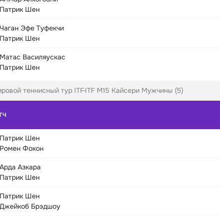
Патрик Шен
Чаган Эфе Туфекчи
Патрик Шен
Матас Василяускас
Патрик Шен
ровой теннисный тур ITF
ITF M15 Кайсери Мужчины (5)
ТЧ
Патрик Шен
Ромен Фокон
Арда Азкара
Патрик Шен
Патрик Шен
Джейкоб Брэдшоу