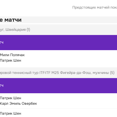
Предстоящих матчей пока
е матчи
уг, Швейцария (1)
ТЧ
Мили Полячак
Патрик Шен
ровой теннисный тур ITF
ITF M25 Фигейра-да-Фош, мужчины (5)
ТЧ
Патрик Шен
Карл Эмиль Овербек
Патрик Шен