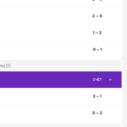
2 – 0
1 – 2
0 – 1
яд (2)
СЧЁТ
2 – 1
0 – 2