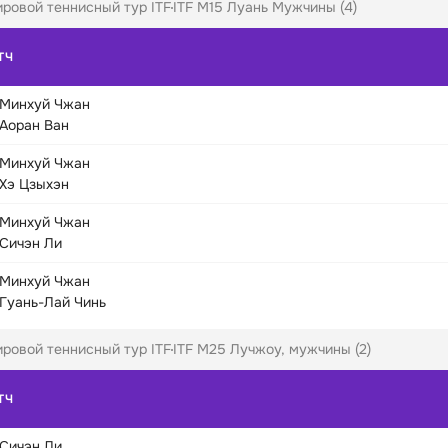
ровой теннисный тур ITF
ITF M15 Луань Мужчины (4)
ТЧ
Минхуй Чжан
Аоран Ван
Минхуй Чжан
Хэ Цзыхэн
Минхуй Чжан
Сичэн Ли
Минхуй Чжан
Гуань-Лай Чинь
ровой теннисный тур ITF
ITF M25 Лучжоу, мужчины (2)
ТЧ
Сичэн Ли