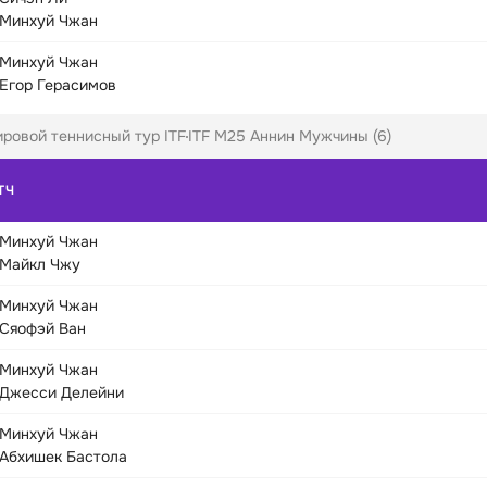
Минхуй Чжан
Минхуй Чжан
Егор Герасимов
ровой теннисный тур ITF
ITF M25 Аннин Мужчины (6)
ТЧ
Минхуй Чжан
Майкл Чжу
Минхуй Чжан
Сяофэй Ван
Минхуй Чжан
Джесси Делейни
Минхуй Чжан
Абхишек Бастола