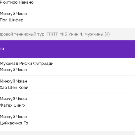
Рюитиро Накано
Минхуй Чжан
Пол Шифер
ровой теннисный тур ITF
ITF M15 Унин 4, мужчины (4)
ТЧ
Мухамад Рифки Фитриади
Минхуй Чжан
Минхуй Чжан
Хао Шен Коай
Минхуй Чжан
Фатех Сингх
Минхуй Чжан
Цуйхаочжэ Го