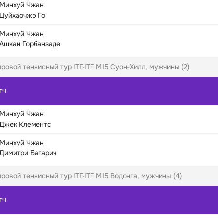
Минхуй Чжан
Цуйхаочжэ Го
Минхуй Чжан
Ашкан Горбанзаде
ровой теннисный тур ITF
ITF M15 Суон-Хилл, мужчины (2)
ТЧ
Минхуй Чжан
Джек Клементс
Минхуй Чжан
Димитри Багарич
ровой теннисный тур ITF
ITF M15 Водонга, мужчины (4)
ТЧ