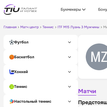
Букмекеры
Бон
Главная
Матч центр
Теннис
ITF M15 Луань 3 Мужчины
М
Футбол
Баскетбол
Хоккей
Теннис
Матчи
Настольный теннис
Предстоящ