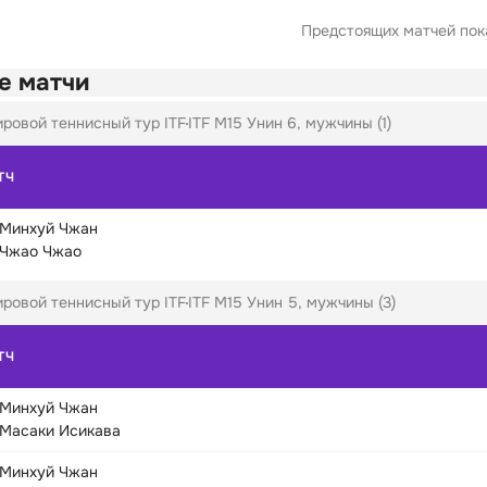
Предстоящих матчей пока
е матчи
ровой теннисный тур ITF
ITF M15 Унин 6, мужчины (1)
ТЧ
Минхуй Чжан
Чжао Чжао
ровой теннисный тур ITF
ITF M15 Унин 5, мужчины (3)
ТЧ
Минхуй Чжан
Масаки Исикава
Минхуй Чжан