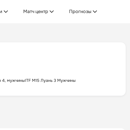
и
Матч центр
Прогнозы
н 4, мужчины
ITF M15 Луань 3 Мужчины