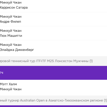
Минхуй Чжан
Харрисон Сатара
Минхуй Чжан
Андре Филеп
Минхуй Чжан
Люк Машитти
Минхуй Чжан
Элайджа Диккенберг
ровой теннисный тур ITF
ITF M25 Лонсестон Мужчины (1)
ТЧ
Мэтт Халм
Минхуй Чжан
ный турнир Australian Open в Азиатско-Тихоокеанском регионе (1)