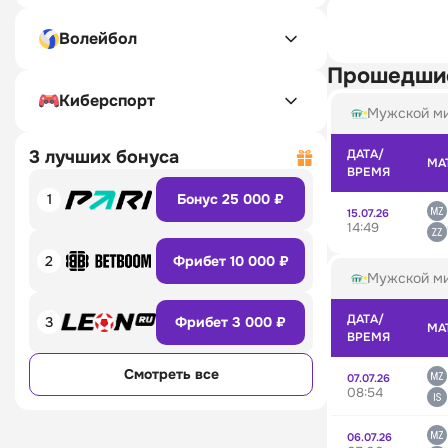
Волейбол
Прошедши
Киберспорт
Мужской ми
3 лучших бонуса
ДАТА/
МА
ВРЕМЯ
1
Бонус 25 000 ₽
15.07.26
14:49
2
Фрибет 10 000 ₽
Мужской ми
ДАТА/
3
Фрибет 3 000 ₽
МА
ВРЕМЯ
Смотреть все
07.07.26
08:54
06.07.26