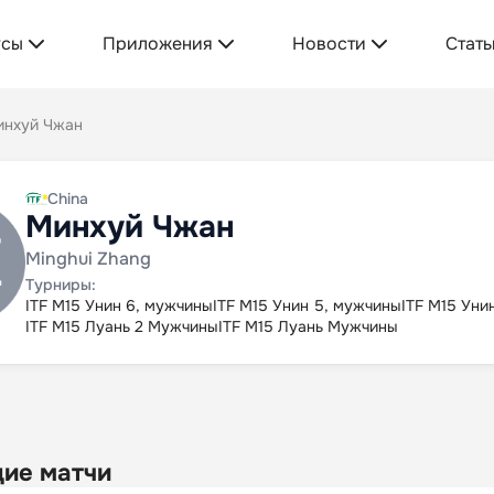
усы
Приложения
Новости
Стать
инхуй Чжан
China
Минхуй Чжан
Minghui Zhang
Турниры:
ITF M15 Унин 6, мужчины
ITF M15 Унин 5, мужчины
ITF M15 Уни
ITF M15 Луань 2 Мужчины
ITF M15 Луань Мужчины
ие матчи