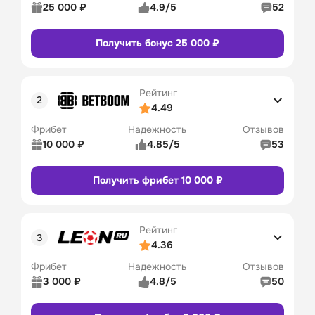
25 000 ₽
4.9/5
52
Рейтинг 
5/5
Получить бонус 25 000 ₽
пользователей
Коэффициенты
5/5
Линия в прематче
4/5
Рейтинг
Линия в лайве
5/5
4.49
Удобство платежей
4/5
Фрибет
Надежность
Отзывов
Служба поддержки
5/5
10 000 ₽
4.85/5
53
Бонусы и акции
5/5
Рейтинг 
5/5
Получить фрибет 10 000 ₽
пользователей
Промокод
Бонусы
Коэффициенты
5/5
22
Линия в прематче
4/5
Рейтинг
Линия в лайве
Сайт
Приложение
5/5
4.36
Удобство платежей
4/5
Фрибет
Надежность
Отзывов
Служба поддержки
4/5
3 000 ₽
4.8/5
50
Бонусы и акции
5/5
Рейтинг 
5/5