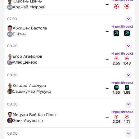
Юцюань Цзинь
—
Арджай Мюррей
07:30
Игрок1
Игрок2
Абхишек Бастола
—
Е Чэнь
08:00
Игрок1
Игрок2
Егор Агафонов
—
Алек Декерс
2.55
1.48
08:00
Игрок1
Игрок2
Кокоро Исомура
—
Сашикумар Мукунд
1.85
1.89
08:00
Игрок1
Игрок2
Мицуки Вэй Кан Леонг
—
Эрик Арутюнян
2.06
1.71
08:00