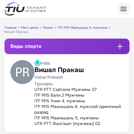
Главная
Матч центр
Теннис
ITF M15 Мааньшань 5, мужчины
Вишал Пракаш
Популярные БК
Пари
Виды спорта
По букмекеру
БетБум
Леон
Pari
Приложения для Android
Винлайн
BetBoom
India
Вишал Пракаш
Фонбет
Leon
Пари
Виды спорта
Марафон
Winline
БетБум
Vishal Prakash
Бетсити
Fonbet
Леон
Баскетбол
Турниры:
Статьи о БК
UTR PTT Сайтама Мужчины 07
Мелбет
Лига Ставок
Винлайн
Киберспорт
ITF M15 Бали 2 Мужчины
Winline
Лига Ставок
Марафон
Фонбет
Теннис
ITF M15 Унин 4, мужчины
База знаний
По видам спорта
Олимпбет
Бет-М
Марафон
Хоккей
ITF M15 Мааньшань 6, мужской одиночный
Виды ставок
Тенниси
Baltbet
Бетсити
Футбол
Футбол
разряд
Футбол
По видам спорта
Основы ставок
Балтбет
Melbet
Мелбет
Хоккей
ITF M15 Мааньшань 5, мужчины
UTR PTT Фантхьет (мужчины) 02
Евролига
Сервисы
Бет-М
Olimpbet
Лига Ставок
Баскетбол
Футбол
Виды спорта
Кубок России
Беттери
Tennisi
Олимпбет
Теннис
Хоккей