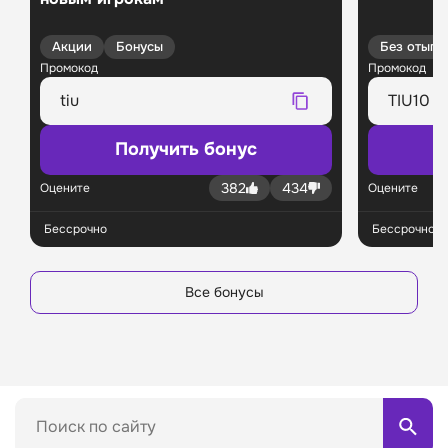
Акции
Бонусы
Без отыгр
Промокод
Промокод
Получить бонус
П
382
434
Оцените
Оцените
Бессрочно
Бессрочно
Все бонусы