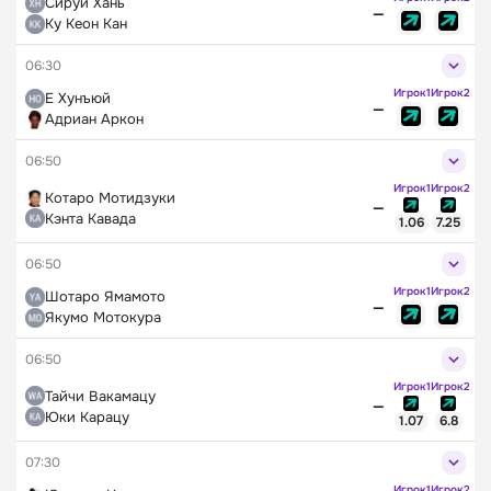
Сируй Хань
—
Ку Кеон Кан
06:30
Игрок1
Игрок2
Е Хунъюй
—
Адриан Аркон
06:50
Игрок1
Игрок2
Котаро Мотидзуки
—
Кэнта Кавада
1.06
7.25
06:50
Игрок1
Игрок2
Шотаро Ямамото
—
Якумо Мотокура
06:50
Игрок1
Игрок2
Тайчи Вакамацу
—
Юки Карацу
1.07
6.8
07:30
Игрок1
Игрок2