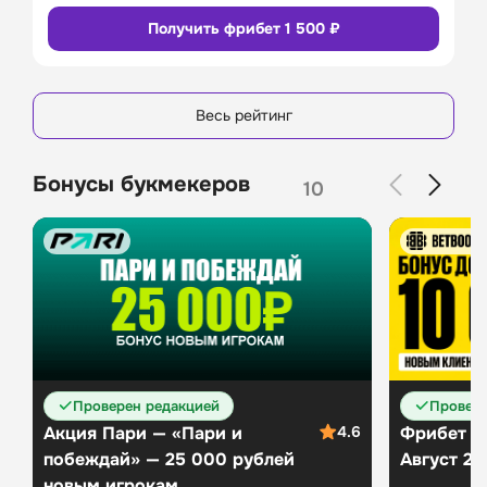
Рейтинг 
5/5
Получить фрибет 1 500 ₽
пользователей
Промокод
Бонусы
Коэффициенты
3/5
8
Линия в прематче
3/5
Линия в лайве
Сайт
Приложение
4/5
Весь рейтинг
Удобство платежей
4/5
Служба поддержки
4/5
Бонусы букмекеров
10
Бонусы и акции
4/5
Промокод
Бонусы
13
Сайт
Приложение
Проверен редакцией
Провере
Акция Пари — «Пари и
4.6
Фрибет Б
побеждай» — 25 000 рублей
Август 20
новым игрокам