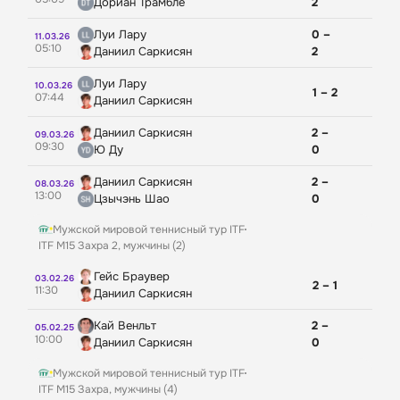
Дориан Трамбле
2
Луи Лару
0 –
11.03.26
05:10
Даниил Саркисян
2
Луи Лару
10.03.26
1 – 2
07:44
Даниил Саркисян
Даниил Саркисян
2 –
09.03.26
09:30
Ю Ду
0
Даниил Саркисян
2 –
08.03.26
13:00
Цзычэнь Шао
0
Мужской мировой теннисный тур ITF
ITF M15 Захра 2, мужчины (2)
Гейс Браувер
03.02.26
2 – 1
11:30
Даниил Саркисян
Кай Венльт
2 –
05.02.25
10:00
Даниил Саркисян
0
Мужской мировой теннисный тур ITF
ITF M15 Захра, мужчины (4)