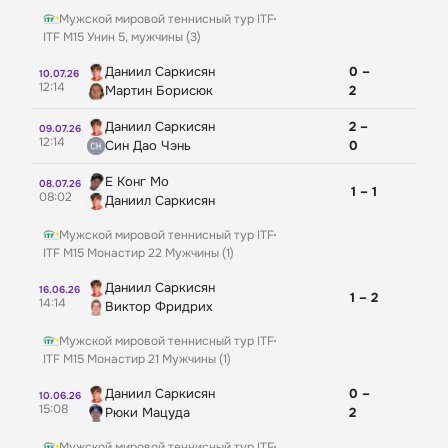
Букмекеры для ставок на киберспорт
НБА
НБА
Baltbet
Мужской мировой теннисный тур ITF
Букмекеры для профессиональных игроков
Единая Лига ВТБ
Единая Лига ВТБ
24Бет
ITF M15 Унин 5, мужчины (3)
Букмекеры для ставок на футбол
Евролига
Евролига
WNBA
WNBA
Даниил Саркисян
0 –
10.07.26
12:14
Мартин Борисюк
2
Суперлига
Суперлига
Теннис
Теннис
Даниил Саркисян
2 –
09.07.26
US Open 2026 ATP
ATP
12:14
Син Дао Чэнь
0
US Open 2026 WTA
WTA
Е Конг Мо
Настольный теннис
08.07.26
Cincinnati ATP
1 – 1
08:02
Даниил Саркисян
Cincinnati WTA
Челленджер
Настольный теннис
Лига Про
Мужской мировой теннисный тур ITF
ITF M15 Монастир 22 Мужчины (1)
Чемпионат мира
Setka Cup
Волейбол
Кубок мира
Даниил Саркисян
16.06.26
1 – 2
Чемпионат Европы
Лига Наций
14:14
Виктор Фридрих
WTT Champions Yokohama, MS
Суперлига России
Мужской мировой теннисный тур ITF
Киберспорт
WTT Champions Yokohama, WS
ITF M15 Монастир 21 Мужчины (1)
Europe Smash Sweden, WS
IEM Cologne
Europe Smash Sweden, MS
The International
Даниил Саркисян
0 –
10.06.26
15:08
Рюки Мацуда
2
Волейбол
Лига Наций
Мужской мировой теннисный тур ITF