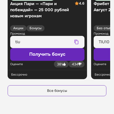
Акция Пари — «Пари и
4.6
Фрибет Б
побеждай» — 25 000 рублей
Август 20
новым игрокам
Акции
Бонусы
Без отыгр
Промокод
Промокод
Получить бонус
П
381
434
Оцените
Оцените
Бессрочно
Бессрочно
Все бонусы