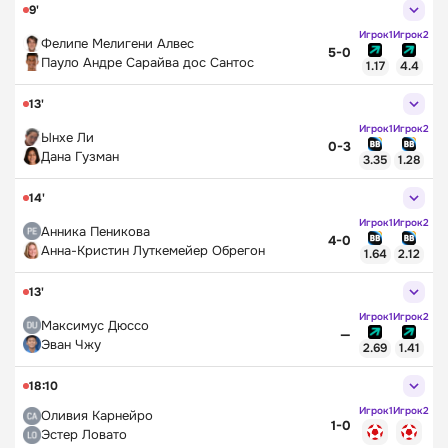
9'
Игрок1
Игрок2
Фелипе Мелигени Алвес
5-0
Пауло Андре Сарайва дос Сантос
1.17
4.4
13'
Игрок1
Игрок2
Ынхе Ли
0-3
Дана Гузман
3.35
1.28
14'
Игрок1
Игрок2
Анника Пеникова
4-0
Анна-Кристин Луткемейер Обрегон
1.64
2.12
13'
Игрок1
Игрок2
Максимус Дюссо
—
Эван Чжу
2.69
1.41
18:10
Игрок1
Игрок2
Оливия Карнейро
1-0
Эстер Ловато