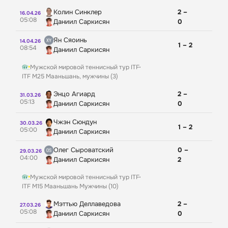
Колин Синклер
2 –
16.04.26
05:08
Даниил Саркисян
0
Ян Сяоинь
14.04.26
1 – 2
08:54
Даниил Саркисян
Мужской мировой теннисный тур ITF
ITF M25 Мааньшань, мужчины (3)
Энцо Агиард
2 –
31.03.26
05:13
Даниил Саркисян
0
Чжэн Сюндун
30.03.26
1 – 2
05:00
Даниил Саркисян
Олег Сыроватский
0 –
29.03.26
04:00
Даниил Саркисян
2
Мужской мировой теннисный тур ITF
ITF M15 Мааньшань Мужчины (10)
Мэттью Деллаведова
2 –
27.03.26
05:08
Даниил Саркисян
0