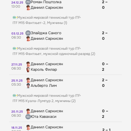
Роман Поштолка
2 –
24.12.25
13:00
Даниил Саркисян
0
Мужской мировой теннисный тур ITF
ITF M15 Фантхьет-2, Мужчины (1)
Элайджа Саного
2 –
03.12.25
06:30
Даниил Саркисян
0
Мужской мировой теннисный тур ITF
ITF M15 Фантхьет, мужской одиночный разряд (2)
Даниил Саркисян
0 –
27.11.25
06:30
Кароль Филар
2
Даниил Саркисян
2 –
25.11.25
05:30
Альберто Лим
0
Мужской мировой теннисный тур ITF
ITF M15 Куала-Лумпур 2, мужчины (2)
Даниил Саркисян
0 –
20.11.25
06:30
Юта Кавахаси
2
Даниил Саркисян
18.11.25
2 – 1