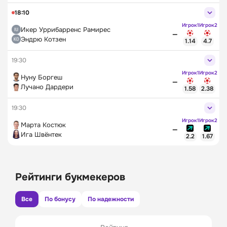
18:10
Игрок1
Игрок2
Икер Уррибарренс Рамирес
—
Эндрю Котзен
1.14
4.7
19:30
Игрок1
Игрок2
Нуну Боргеш
—
Лучано Дардери
1.58
2.38
19:30
Игрок1
Игрок2
Марта Костюк
—
Ига Швёнтек
2.2
1.67
Рейтинги букмекеров
Все
По бонусу
По надежности