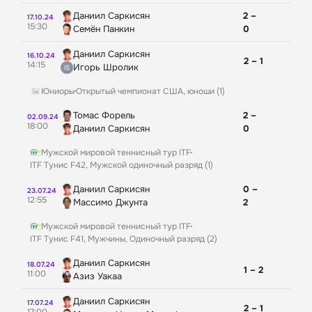
Даниил Саркисян
2 –
17.10.24
15:30
Семён Панкин
0
Даниил Саркисян
16.10.24
2 – 1
14:15
Игорь Шролик
Юниоры
Открытый чемпионат США, юноши (1)
Томас Форель
2 –
02.09.24
18:00
Даниил Саркисян
0
Мужской мировой теннисный тур ITF
ITF Тунис F42, Мужской одиночный разряд (1)
Даниил Саркисян
0 –
23.07.24
12:55
Массимо Джунта
2
Мужской мировой теннисный тур ITF
ITF Тунис F41, Мужчины, Одиночный разряд (2)
Даниил Саркисян
18.07.24
1 – 2
11:00
Азиз Уакаа
Даниил Саркисян
17.07.24
2 – 1
17:00