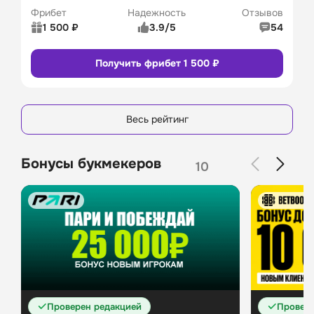
Фрибет
Надежность
Отзывов
Служба поддержки
4/5
1 500 ₽
3.9/5
54
Бонусы и акции
4/5
Рейтинг 
5/5
Получить фрибет 1 500 ₽
пользователей
Промокод
Бонусы
Коэффициенты
3/5
8
Линия в прематче
3/5
Линия в лайве
Сайт
Приложение
4/5
Весь рейтинг
Удобство платежей
4/5
Служба поддержки
4/5
Бонусы букмекеров
10
Бонусы и акции
4/5
Промокод
Бонусы
13
Сайт
Приложение
Проверен редакцией
Провере