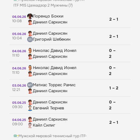
Чемпионат мира
ITF M15 Цахкадзор 2 Мужчины (7)
Суперлига России
Лоренцо Бокки
06.06.26
Чемпионат Европы
2 – 1
10:08
Даниил Саркисян
Киберспорт
IEM Cologne
Даниил Саркисян
05.06.26
2 – 1
10:04
Григорий Шебекин
The International
Esports World Cup Counter Strike
Николас Давид Ионел
0 –
04.06.26
11:10
Даниил Саркисян
2
Николас Давид Ионел
0 –
04.06.26
11:10
Даниил Саркисян
2
Матиас Торрес Рамис
03.06.26
1 – 2
12:21
Даниил Саркисян
Даниил Саркисян
0 –
05.06.25
09:30
Евгений Тюрнев
2
Даниил Саркисян
04.06.25
2 – 1
09:00
Кайл Силиг
Мужской мировой теннисный тур ITF