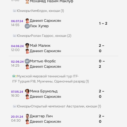
Мохамед Назим Маклуф
Юниоры
Уимблдон, юноши (1)
Даниил Саркисян
06.07.24
1 – 2
14:55
Люк Хупер
Юниоры
Ролан Гаррос, юноши (2)
Мэй Малиж
2 –
04.06.24
12:00
Даниил Саркисян
0
Мэттью Форбс
0 –
02.06.24
14:25
Даниил Саркисян
2
Мужской мировой теннисный тур ITF
ITF Турция F18, Мужчины, Одиночный разряд (1)
Мика Брунольд
2 –
07.05.24
16:30
Даниил Саркисян
0
Юниоры
Открытый чемпионат Австралии, юноши (1)
Джаггер Лич
2 –
20.01.24
04:30
Даниил Саркисян
0