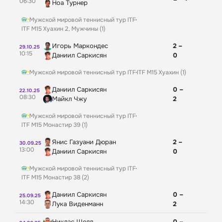
06:30
Ноа Турнер
Мужской мировой теннисный тур ITF
ITF M15 Хуахин 2, Мужчины (1)
Игорь Маркондес
2 –
29.10.25
10:15
Даниил Саркисян
0
Мужской мировой теннисный тур ITF
ITF M15 Хуахин (1)
Даниил Саркисян
0 –
22.10.25
08:30
Майкл Чжу
2
Мужской мировой теннисный тур ITF
ITF M15 Монастир 39 (1)
Янис Газуани Дюран
2 –
30.09.25
13:00
Даниил Саркисян
0
Мужской мировой теннисный тур ITF
ITF M15 Монастир 38 (2)
Даниил Саркисян
0 –
25.09.25
14:30
Лука Виденманн
2
Никлас Шелл
0 –