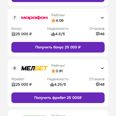
Коэффициенты
4/5
10
Линия в прематче
4/5
Рейтинг
Сайт
Приложение
Линия в лайве
4/5
4.06
Удобство платежей
4/5
Бонус
Надежность
Отзывов
Служба поддержки
4/5
25 000 ₽
4.5/5
46
Бонусы и акции
5/5
Рейтинг 
5/5
Получить бонус 25 000 ₽
пользователей
Бонусы
17
Коэффициенты
4/5
Сайт
Приложение
Линия в прематче
4/5
Рейтинг
Линия в лайве
4/5
3.91
Удобство платежей
4/5
Фрибет
Надежность
Отзывов
Служба поддержки
4/5
25 000 ₽
4.25/5
48
Бонусы и акции
4/5
Рейтинг 
5/5
Получить фрибет 25 000₽
пользователей
Промокод
Бонусы
Коэффициенты
4/5
15
Линия в прематче
4/5
Рейтинг