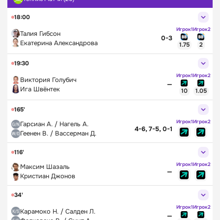
18:00
Игрок1
Игрок2
Талия Гибсон
0-3
Екатерина Александрова
1.75
2
19:30
Игрок1
Игрок2
Виктория Голубич
—
Ига Швёнтек
10
1.05
165'
Игрок1
Игрок2
Гарсиан А. / Нагель А.
4-6, 7-5, 0-1
Геенен В. / Вассерман Д.
116'
Игрок1
Игрок2
Максим Шазаль
—
Кристиан Джонов
34'
Игрок1
Игрок2
Карамоко Н. / Салден Л.
—