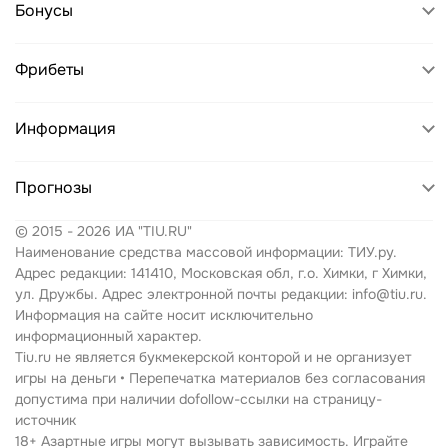
Бонусы
БетБум
Pari
Фрибеты
Леон
BetBoom
Лига Ставок
Пари
Информация
Leon
Мелбет
БетБум
Winline
Политика конфиденциальности
Прогнозы
Бетсити
Леон
Fonbet
Политика cookies
Марафон
© 2015 - 2026 ИА "TIU.RU"
Винлайн
Прогнозы на спорт
Марафон
Пользовательское соглашение
Наименование средства массовой информации: ТИУ.ру.
Фонбет
Фонбет
Футбол
Адрес редакции: 141410, Московская обл, г.о. Химки, г Химки,
Betcity
Согласие на обработку персональных данных
ул. Дружбы. Адрес электронной почты редакции: info@tiu.ru.
Винлайн
Марафон
Хоккей
Информация на сайте носит исключительно
Melbet
Контакты
информационный характер.
Бетсити
Баскетбол
Tiu.ru не является букмекерской конторой и не организует
Лига Ставок
Вакансии
игры на деньги • Перепечатка материалов без согласования
Мелбет
Теннис
допустима при наличии dofollow-ссылки на страницу-
Olimpbet
Блог
источник
Лига ставок
Настольный теннис
18+ Азартные игры могут вызывать зависимость. Играйте
Архив