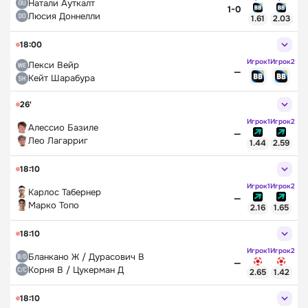
Натали Ауткалт
1-0
Люсия Доннелли
1.61
2.03
18:00
Игрок1
Игрок2
Лекси Вейр
—
Кейт Шарабура
26'
Игрок1
Игрок2
Алессио Базиле
—
Лео Лагарриг
1.44
2.59
18:10
Игрок1
Игрок2
Карлос Табернер
—
Марко Топо
2.16
1.65
18:10
Игрок1
Игрок2
Бланкано Ж / Дурасович В
—
Корня В / Цукерман Д
2.65
1.42
18:10