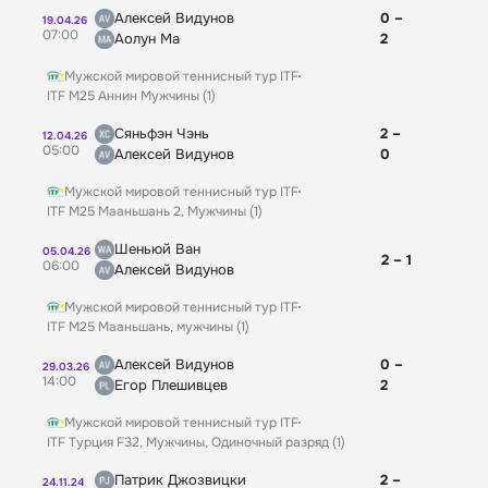
Букмекеры для ставок на киберспорт
НБА
НБА
Baltbet
Алексей Видунов
0 –
19.04.26
Букмекеры для профессиональных игроков
Единая Лига ВТБ
Единая Лига ВТБ
24Бет
07:00
Аолун Ма
2
Букмекеры для ставок на футбол
Евролига
Евролига
Мужской мировой теннисный тур ITF
WNBA
WNBA
ITF M25 Аннин Мужчины (1)
Суперлига
Суперлига
Теннис
Теннис
Сяньфэн Чэнь
2 –
12.04.26
05:00
US Open 2026 ATP
ATP
Алексей Видунов
0
US Open 2026 WTA
WTA
Мужской мировой теннисный тур ITF
Настольный теннис
Cincinnati ATP
ITF M25 Мааньшань 2, Мужчины (1)
Cincinnati WTA
Челленджер
Шеньюй Ван
Настольный теннис
05.04.26
Лига Про
2 – 1
06:00
Алексей Видунов
Чемпионат мира
Setka Cup
Волейбол
Кубок мира
Мужской мировой теннисный тур ITF
ITF M25 Мааньшань, мужчины (1)
Чемпионат Европы
Лига Наций
WTT Champions Yokohama, MS
Суперлига России
Алексей Видунов
0 –
29.03.26
Киберспорт
WTT Champions Yokohama, WS
14:00
Егор Плешивцев
2
Europe Smash Sweden, WS
IEM Cologne
Мужской мировой теннисный тур ITF
Europe Smash Sweden, MS
The International
ITF Турция F32, Мужчины, Одиночный разряд (1)
Волейбол
Лига Наций
Патрик Джозвицки
2 –
24.11.24