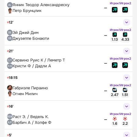
Игрок1
Игрок2
Янник Теодор Александреску
—
Петр Брунцлик
12'
Игрок1
Игрок2
Эй Джей Дим
—
Джузеппе Бонаюти
1.13
4.33
21'
Игрок1
Игрок2
Сервино Руис К / Леметр Т
—
Кристи Ф / Дадли А
18:15
Игрок1
Игрок2
Габриэле Пираино
—
Огнен Милич
2.47
1.51
16'
Игрок1
Игрок2
Раст Э. / Ведель К.
—
Барбич А / Хопфе Ф
1.6
2.2
5'