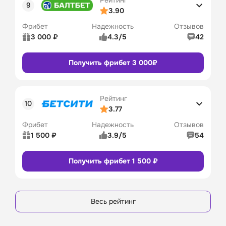
Линия в лайве
Сайт
Приложение
3/5
3.90
Удобство платежей
4/5
Фрибет
Надежность
Отзывов
Служба поддержки
4/5
3 000 ₽
4.3/5
42
Бонусы и акции
4/5
Рейтинг 
5/5
Получить фрибет 3 000₽
пользователей
Промокод
Бонусы
Коэффициенты
4/5
16
Линия в прематче
4/5
Рейтинг
Линия в лайве
Сайт
Приложение
3/5
3.77
Удобство платежей
4/5
Фрибет
Надежность
Отзывов
Служба поддержки
4/5
1 500 ₽
3.9/5
54
Бонусы и акции
4/5
Рейтинг 
5/5
Получить фрибет 1 500 ₽
пользователей
Промокод
Бонусы
Коэффициенты
3/5
8
Линия в прематче
3/5
Линия в лайве
Сайт
Приложение
4/5
Весь рейтинг
Удобство платежей
4/5