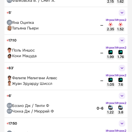
Фалковска В. / Смит А.
2.15
1.62
5'
Игрок1
Игрок2
Яна Оципка
—
Татьяна Пьери
2.35
1.52
17:10
Игрок1
Игрок2
Поль Иншос
—
Коки Мацуда
1.99
1.76
83'
Игрок1
Игрок2
Фелипе Мелигени Алвес
—
Жуан Эдуарду Шиссл
1.05
7.6
6'
Игрок1
Игрок2
Бозио Дж / Тенти Ф
0-6
Чокка Дж / Мюррей Ф
1.22
3.8
17:50
Игрок1
Игрок2