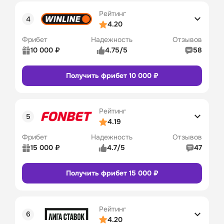
Линия в прематче
5/5
Рейтинг
Линия в лайве
Сайт
Приложение
3/5
4.20
Удобство платежей
4/5
Фрибет
Надежность
Отзывов
Служба поддержки
5/5
10 000 ₽
4.75/5
58
Бонусы и акции
4/5
Рейтинг 
5/5
Получить фрибет 10 000 ₽
пользователей
Промокод
Бонусы
Коэффициенты
4/5
34
Линия в прематче
4/5
Рейтинг
Линия в лайве
Сайт
Приложение
4/5
4.19
Удобство платежей
4/5
Фрибет
Надежность
Отзывов
Служба поддержки
4/5
15 000 ₽
4.7/5
47
Бонусы и акции
5/5
Рейтинг 
5/5
Получить фрибет 15 000 ₽
пользователей
Промокод
Бонусы
Коэффициенты
4/5
10
Линия в прематче
4/5
Рейтинг
Линия в лайве
Сайт
Приложение
4/5
4.20