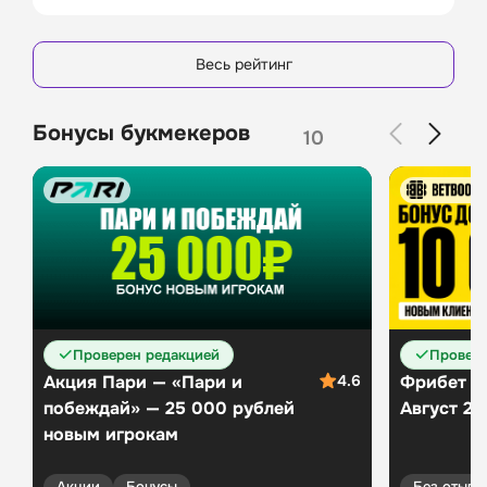
Коэффициенты
3/5
8
Линия в прематче
3/5
Линия в лайве
Сайт
Приложение
4/5
Весь рейтинг
Удобство платежей
4/5
Служба поддержки
4/5
Бонусы букмекеров
10
Бонусы и акции
4/5
Промокод
Бонусы
13
Сайт
Приложение
Проверен редакцией
Провере
Акция Пари — «Пари и
4.6
Фрибет Б
побеждай» — 25 000 рублей
Август 20
новым игрокам
Акции
Бонусы
Без отыгр