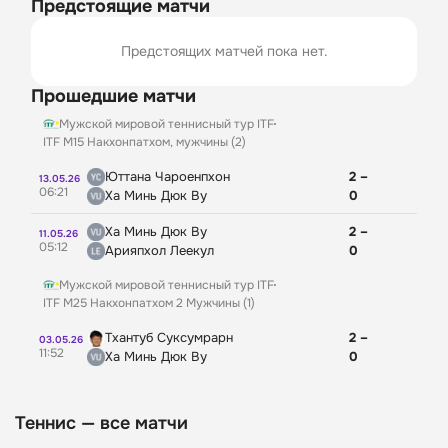
Предстоящие матчи
Лига Чемпионов
Зенит
Betcity
Тенниси
Теннис
Настольный теннис
Баскетбол
Лига Европы
Спортбет
Bettery
Балтбет
Футбол
Волейбол
Теннис
Предстоящих матчей пока нет.
24bet
Zenit
Беттери
Киберспорт
Настольный теннис
Рейтинги
Футбол
Спортбет
Зенит
Волейбол
Прошедшие матчи
Прочие категории
Лучшие букмекеры
РПЛ
24bet
Киберспорт
Мужской мировой теннисный тур ITF
Приложения для iOS
Футбол
Легальные букмекерские конторы
Фрибеты
Лига чемпионов
ITF M15 Накхонпатхом, мужчины (2)
Российские букмекеры
Фрибеты без депозита
АПЛ
РПЛ
Leon
БК с мобильным приложением
Фрибет без отыгрыша
Серия А
Лига чемпионов
Zenit
Юттана Чароенпхон
2 –
13.05.26
06:21
Ха Минь Дюк Ву
0
Надежные букмекеры
Промокод без отыгрыша
Ла Лига
АПЛ
Лига Ставок
БК с гостевым демосчетом
Бонус за регистрацию без отыгрыша
Бундеслига
Серия А
Марафон
Ха Минь Дюк Ву
2 –
11.05.26
БК с большими коэффициентами
Фрибеты сегодня
Лига Европы
Ла Лига
Melbet
05:12
Арияпхол Леекул
0
БК с минимальными депозитами
Лучшие фрибеты
Лига конференций
Бундеслига
Pari
Мужской мировой теннисный тур ITF
Букмекеры для ставок на американский футбол
Фрибет новым игрокам
Лига наций
Лига Европы
Tennisi
ITF M25 Накхонпатхом 2 Мужчины (1)
Букмекеры для ставок на бейсбол
Новые БК с фрибетом
Суперкубок УЕФА
Лига конференций
Fonbet
Хоккей
Хоккей
Букмекеры для ставок на гольф
Фрибет 3000
Betcity
Тхантуб Суксумрарн
2 –
03.05.26
11:52
Ха Минь Дюк Ву
0
Букмекеры для ставок на автогонки
Акции букмекерских контор при регистрации
КХЛ
КХЛ
BetBoom
Букмекеры для ставок на чемпионаты мира и Европы
Промокоды букмекеров
НХЛ
НХЛ
Bettery
Букмекеры для ставок на дартс
Бездепозитные бонусы за регистрацию
АХЛ
АХЛ
Olimpbet
Теннис — все матчи
Баскетбол
Баскетбол
Букмекеры для ставок на скачки
Бездепозитные бонусы букмекеров
Winline