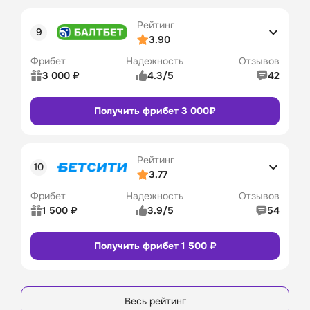
Линия в прематче
4/5
Рейтинг
Линия в лайве
Сайт
Приложение
3/5
3.90
Удобство платежей
4/5
Фрибет
Надежность
Отзывов
Служба поддержки
4/5
3 000 ₽
4.3/5
42
Бонусы и акции
4/5
Рейтинг 
5/5
Получить фрибет 3 000₽
пользователей
Промокод
Бонусы
Коэффициенты
4/5
16
Линия в прематче
4/5
Рейтинг
Линия в лайве
Сайт
Приложение
3/5
3.77
Удобство платежей
4/5
Фрибет
Надежность
Отзывов
Служба поддержки
4/5
1 500 ₽
3.9/5
54
Бонусы и акции
4/5
Рейтинг 
5/5
Получить фрибет 1 500 ₽
пользователей
Промокод
Бонусы
Коэффициенты
3/5
8
Линия в прематче
3/5
Линия в лайве
Сайт
Приложение
4/5
Весь рейтинг