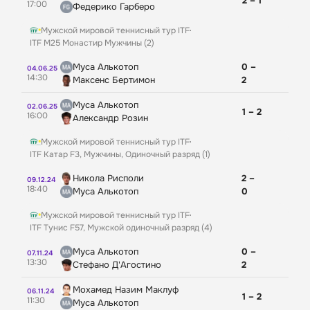
2 – 1
17:00
Федерико Гарберо
Чемпионат мира
Суперлига России
Мужской мировой теннисный тур ITF
Чемпионат Европы
ITF M25 Монастир Мужчины (2)
Киберспорт
Муса Алькотоп
0 –
04.06.25
IEM Cologne
14:30
Максенс Бертимон
2
The International
Муса Алькотоп
Esports World Cup Counter Strike
02.06.25
1 – 2
16:00
Александр Розин
Мужской мировой теннисный тур ITF
ITF Катар F3, Мужчины, Одиночный разряд (1)
Никола Рисполи
2 –
09.12.24
18:40
Муса Алькотоп
0
Мужской мировой теннисный тур ITF
ITF Тунис F57, Мужской одиночный разряд (4)
Муса Алькотоп
0 –
07.11.24
13:30
Стефано Д'Агостино
2
Мохамед Назим Маклуф
06.11.24
1 – 2
11:30
Муса Алькотоп