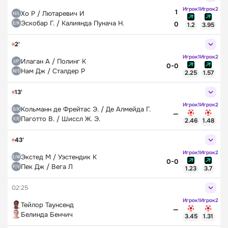
Игрок1
Игрок2
1
Хо Р / Лютаревич И
Эскобар Г. / Калиянда Пунача Н.
0
1.2
3.95
2'
Игрок1
Игрок2
Илаган А / Полинг К
0-0
Нам Дж / Сталдер Р
2.25
1.57
13'
Игрок1
Игрок2
Кольманн де Фрейтас Э. / Де Алмейда Г.
—
Паготто В. / Шиссл Ж. Э.
2.46
1.48
43'
Игрок1
Игрок2
Экстед М / Уэстендик К
0-0
Пек Дж / Вега Л
1.23
3.7
02:25
Игрок1
Игрок2
Тейлор Таунсенд
—
Белинда Бенчич
3.45
1.31