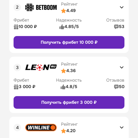
Рейтинг
Линия в лайве
5/5
4.49
Удобство платежей
4/5
Фрибет
Надежность
Отзывов
Служба поддержки
5/5
10 000 ₽
4.85/5
53
Бонусы и акции
5/5
Рейтинг 
5/5
Получить фрибет 10 000 ₽
пользователей
Промокод
Бонусы
Коэффициенты
5/5
22
Линия в прематче
4/5
Рейтинг
Линия в лайве
Сайт
Приложение
5/5
4.36
Удобство платежей
4/5
Фрибет
Надежность
Отзывов
Служба поддержки
4/5
3 000 ₽
4.8/5
50
Бонусы и акции
5/5
Рейтинг 
5/5
Получить фрибет 3 000 ₽
пользователей
Промокод
Бонусы
Коэффициенты
5/5
42
Линия в прематче
5/5
Рейтинг
Линия в лайве
Сайт
Приложение
3/5
4.20
Удобство платежей
4/5