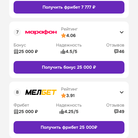
Рейтинг 
5/5
Получить фрибет 7 777 ₽
пользователей
Промокод
Бонусы
Коэффициенты
4/5
10
Линия в прематче
4/5
Рейтинг
Сайт
Приложение
Линия в лайве
4/5
4.06
Удобство платежей
4/5
Бонус
Надежность
Отзывов
Служба поддержки
4/5
25 000 ₽
4.5/5
46
Бонусы и акции
5/5
Рейтинг 
5/5
Получить бонус 25 000 ₽
пользователей
Бонусы
17
Коэффициенты
4/5
Сайт
Приложение
Линия в прематче
4/5
Рейтинг
Линия в лайве
4/5
3.91
Удобство платежей
4/5
Фрибет
Надежность
Отзывов
Служба поддержки
4/5
25 000 ₽
4.25/5
49
Бонусы и акции
4/5
Рейтинг 
5/5
Получить фрибет 25 000₽
пользователей
Промокод
Бонусы
Коэффициенты
4/5
15