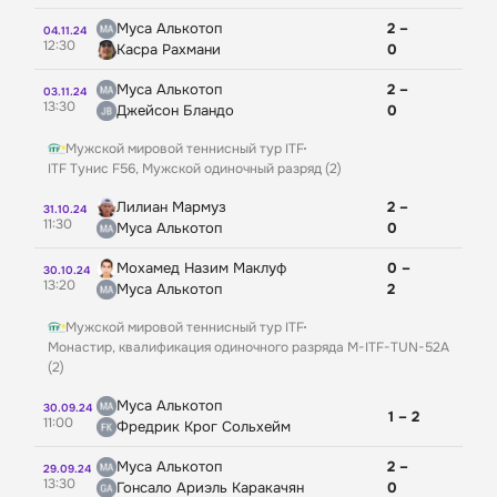
Муса Алькотоп
2 –
04.11.24
12:30
Касра Рахмани
0
Муса Алькотоп
2 –
03.11.24
13:30
Джейсон Бландо
0
Мужской мировой теннисный тур ITF
ITF Тунис F56, Мужской одиночный разряд (2)
Лилиан Мармуз
2 –
31.10.24
11:30
Муса Алькотоп
0
Мохамед Назим Маклуф
0 –
30.10.24
13:20
Муса Алькотоп
2
Мужской мировой теннисный тур ITF
Монастир, квалификация одиночного разряда M-ITF-TUN-52A
(2)
Муса Алькотоп
30.09.24
1 – 2
11:00
Фредрик Крог Сольхейм
Муса Алькотоп
2 –
29.09.24
13:30
Гонсало Ариэль Каракачян
0