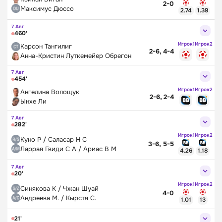
2-0
Максимус Дюссо
2.74
1.39
7 Авг
460'
Игрок1
Игрок2
Карсон Тангилиг
2-6, 4-4
Анна-Кристин Луткемейер Обрегон
7 Авг
454'
Игрок1
Игрок2
Ангелина Волощук
2-6, 2-4
Ынхе Ли
7 Авг
282'
Игрок1
Игрок2
Куно Р / Саласар Н С
3-6, 5-5
Ларрая Гвиди С А / Ариас В М
4.26
1.18
7 Авг
20'
Игрок1
Игрок2
Синякова К / Чжан Шуай
4-0
Андреева М. / Кырстя С.
1.01
13
21'