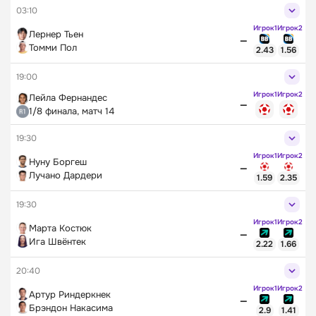
03:10
Игрок1
Игрок2
Лернер Тьен
—
Томми Пол
2.43
1.56
19:00
Игрок1
Игрок2
Лейла Фернандес
—
1/8 финала, матч 14
19:30
Игрок1
Игрок2
Нуну Боргеш
—
Лучано Дардери
1.59
2.35
19:30
Игрок1
Игрок2
Марта Костюк
—
Ига Швёнтек
2.22
1.66
20:40
Игрок1
Игрок2
Артур Риндеркнек
—
Брэндон Накасима
2.9
1.41