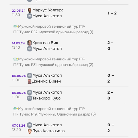
Маркус Уолтерс
22.05.24
1 – 2
11:30
Муса Алькотоп
Мужской мировой теннисный тур ITF
ITF Тунис F32, мужской одиночный разряд (1)
Крис ван Вик
2 –
14.05.24
13:10
Муса Алькотоп
0
Мужской мировой теннисный тур ITF
ITF Тунис F31, мужской одиночный разряд (2)
Муса Алькотоп
0 –
06.05.24
11:00
Джеймс Бивен
2
Муса Алькотоп
2 –
05.05.24
11:00
Такахиро Кубо
0
Мужской мировой теннисный тур ITF
ITF Тунис F19, Мужчины, Одиночный разряд (5)
Муса Алькотоп
0 –
07.03.24
13:20
Лука Кастаньола
2