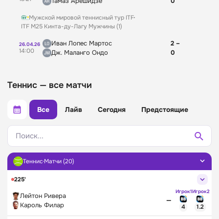
Тамаз Арешидзе
0
Букмекеры для ставок на киберспорт
НБА
НБА
Baltbet
Букмекеры для профессиональных игроков
Единая Лига ВТБ
Единая Лига ВТБ
24Бет
Мужской мировой теннисный тур ITF
Букмекеры для ставок на футбол
Евролига
Евролига
ITF M25 Кинта-ду-Лагу Мужчины (1)
WNBA
WNBA
Иван Лопес Мартос
2 –
26.04.26
Суперлига
Суперлига
14:00
Дж. Маланго Ондо
0
Теннис
Теннис
US Open 2026 ATP
ATP
US Open 2026 WTA
WTA
Теннис — все матчи
Настольный теннис
Cincinnati ATP
Cincinnati WTA
Челленджер
Все
Лайв
Сегодня
Предстоящие
Настольный теннис
Лига Про
Чемпионат мира
Setka Cup
Поиск...
Волейбол
Кубок мира
Чемпионат Европы
Лига Наций
WTT Champions Yokohama, MS
Суперлига России
Теннис
Матчи (20)
Киберспорт
WTT Champions Yokohama, WS
225'
Europe Smash Sweden, WS
IEM Cologne
Europe Smash Sweden, MS
The International
Игрок1
Игрок2
Лейтон Ривера
—
Волейбол
Кароль Филар
4
1.2
Лига Наций