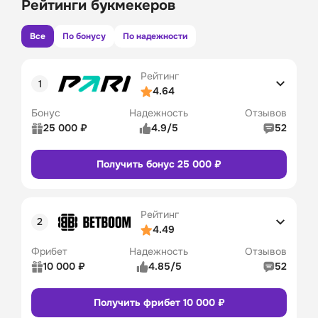
Рейтинги букмекеров
Все
По бонусу
По надежности
Рейтинг
4.64
Бонус
Надежность
Отзывов
25 000 ₽
4.9/5
52
Рейтинг 
5/5
Получить бонус 25 000 ₽
пользователей
Коэффициенты
5/5
Линия в прематче
4/5
Рейтинг
Линия в лайве
5/5
4.49
Удобство платежей
4/5
Фрибет
Надежность
Отзывов
Служба поддержки
5/5
10 000 ₽
4.85/5
52
Бонусы и акции
5/5
Рейтинг 
5/5
Получить фрибет 10 000 ₽
пользователей
Промокод
Бонусы