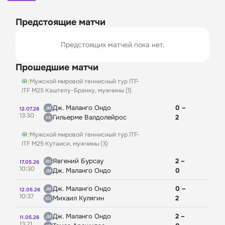
Лига Чемпионов
Зенит
Betcity
Тенниси
Теннис
Настольный теннис
Баскетбол
Лига Европы
Спортбет
Bettery
Балтбет
Футбол
Волейбол
Теннис
Предстоящие матчи
24bet
Zenit
Беттери
Киберспорт
Настольный теннис
Рейтинги
Футбол
Спортбет
Зенит
Волейбол
Предстоящих матчей пока нет.
Прочие категории
Лучшие букмекеры
РПЛ
24bet
Киберспорт
Приложения для iOS
Футбол
Легальные букмекерские конторы
Фрибеты
Лига чемпионов
Прошедшие матчи
Российские букмекеры
Фрибеты без депозита
АПЛ
РПЛ
Leon
Мужской мировой теннисный тур ITF
БК с мобильным приложением
Фрибет без отыгрыша
Серия А
Лига чемпионов
Zenit
ITF M25 Каштелу-Бранку, мужчины (1)
Надежные букмекеры
Промокод без отыгрыша
Ла Лига
АПЛ
Лига Ставок
Дж. Маланго Ондо
0 –
12.07.26
БК с гостевым демосчетом
Бонус за регистрацию без отыгрыша
Бундеслига
Серия А
Марафон
13:30
Гильерме Валдолейрос
2
БК с большими коэффициентами
Фрибеты сегодня
Лига Европы
Ла Лига
Melbet
БК с минимальными депозитами
Лучшие фрибеты
Лига конференций
Бундеслига
Pari
Мужской мировой теннисный тур ITF
ITF M25 Кутаиси, мужчины (3)
Букмекеры для ставок на американский футбол
Фрибет новым игрокам
Лига наций
Лига Европы
Tennisi
Букмекеры для ставок на бейсбол
Новые БК с фрибетом
Суперкубок УЕФА
Лига конференций
Fonbet
Явгений Бурсау
2 –
17.05.26
Хоккей
Хоккей
Букмекеры для ставок на гольф
Фрибет 3000
Betcity
10:30
Дж. Маланго Ондо
0
Букмекеры для ставок на автогонки
Акции букмекерских контор при регистрации
КХЛ
КХЛ
BetBoom
Дж. Маланго Ондо
0 –
12.05.26
Букмекеры для ставок на чемпионаты мира и Европы
Промокоды букмекеров
НХЛ
НХЛ
Bettery
10:37
Михаил Кулягин
2
Букмекеры для ставок на дартс
Бездепозитные бонусы за регистрацию
АХЛ
АХЛ
Olimpbet
Баскетбол
Баскетбол
Букмекеры для ставок на скачки
Бездепозитные бонусы букмекеров
Winline
Дж. Маланго Ондо
2 –
11.05.26
13:21