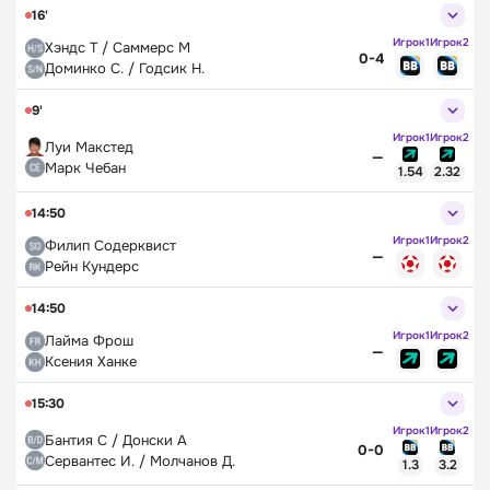
16'
Игрок1
Игрок2
Хэндс Т / Саммерс М
0-4
Доминко С. / Годсик Н.
9'
Игрок1
Игрок2
Луи Макстед
—
Марк Чебан
1.54
2.32
14:50
Игрок1
Игрок2
Филип Содерквист
—
Рейн Кундерс
14:50
Игрок1
Игрок2
Лайма Фрош
—
Ксения Ханке
15:30
Игрок1
Игрок2
Бантия С / Донски А
0-0
Сервантес И. / Молчанов Д.
1.3
3.2