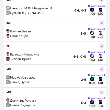
Игрок1
Игрок2
Наварро М Ф / Родригес В
6-1, 4-3
Гузман Д / Уильямс С
1.09
5.92
67'
Игрок1
Игрок2
Кэйлан Биган
3-0
Наоя Хонда
1.39
2.74
3'
Игрок1
Игрок2
Брэндон Накасима
4-6, 0-0
Титюан Дроге
1.93
1.81
45'
Игрок1
Игрок2
Марко Альварес
2-5
Дэвид Дуонг
9.39
1.01
45'
Игрок1
Игрок2
Доминик Роллан
5-3
Блейк Андерсон
1.09
5.6