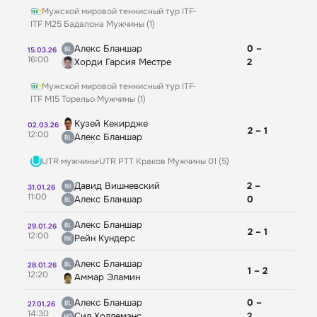
Мужской мировой теннисный тур ITF
ITF M25 Бадалона Мужчины (1)
Алекс Бланшар
0 –
15.03.26
16:00
Хорди Гарсия Местре
2
Мужской мировой теннисный тур ITF
ITF M15 Торельо Мужчины (1)
Кузей Кекирдже
02.03.26
2 – 1
12:00
Алекс Бланшар
UTR мужчины
UTR PTT Краков Мужчины 01 (5)
Давид Вишневский
2 –
31.01.26
11:00
Алекс Бланшар
0
Алекс Бланшар
29.01.26
2 – 1
12:00
Рейн Кундерс
Алекс Бланшар
28.01.26
1 – 2
12:20
Аммар Эламин
Алекс Бланшар
0 –
27.01.26
14:30
Сил Холлемэнс
2