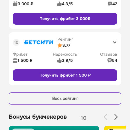
3 000 ₽
4.3/5
42
Бонусы и акции
4/5
Рейтинг 
5/5
Получить фрибет 3 000₽
пользователей
Промокод
Бонусы
Коэффициенты
4/5
16
Линия в прематче
4/5
Рейтинг
Линия в лайве
Сайт
Приложение
3/5
3.77
Удобство платежей
4/5
Фрибет
Надежность
Отзывов
Служба поддержки
4/5
1 500 ₽
3.9/5
54
Бонусы и акции
4/5
Рейтинг 
5/5
Получить фрибет 1 500 ₽
пользователей
Промокод
Бонусы
Коэффициенты
3/5
8
Линия в прематче
3/5
Линия в лайве
Сайт
Приложение
4/5
Весь рейтинг
Удобство платежей
4/5
Служба поддержки
4/5
Бонусы букмекеров
10
Бонусы и акции
4/5