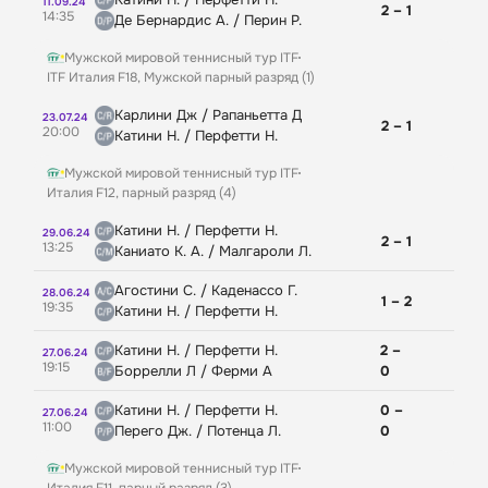
11.09.24
2 – 1
14:35
Де Бернардис А. / Перин Р.
Мужской мировой теннисный тур ITF
ITF Италия F18, Мужской парный разряд (1)
Карлини Дж / Рапаньетта Д
23.07.24
2 – 1
20:00
Катини Н. / Перфетти Н.
Мужской мировой теннисный тур ITF
Италия F12, парный разряд (4)
Катини Н. / Перфетти Н.
29.06.24
2 – 1
13:25
Каниато К. А. / Малгароли Л.
Агостини С. / Каденассо Г.
28.06.24
1 – 2
19:35
Катини Н. / Перфетти Н.
Катини Н. / Перфетти Н.
2 –
27.06.24
19:15
Боррелли Л / Ферми А
0
Катини Н. / Перфетти Н.
0 –
27.06.24
11:00
Перего Дж. / Потенца Л.
0
Мужской мировой теннисный тур ITF