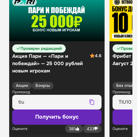
Промокод
Бонусы
13
Сайт
Приложение
Проверен редакцией
Провере
Акция Пари — «Пари и
4.6
Фрибет Б
побеждай» — 25 000 рублей
Август 20
новым игрокам
Акции
Бонусы
Без отыгр
Промокод
Промокод
Получить бонус
П
381
433
Оцените
Оцените