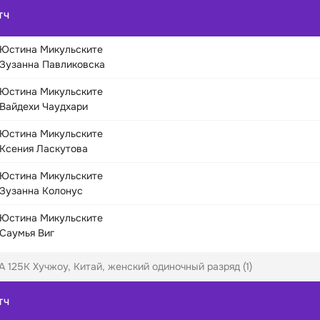
ТЧ
Юстина Микульските
Зузанна Павликовска
Юстина Микульските
Вайдехи Чаудхари
Юстина Микульските
Ксения Ласкутова
Юстина Микульските
Зузанна Колонус
Юстина Микульските
Саумья Виг
 125К Хучжоу, Китай, женский одиночный разряд (1)
ТЧ