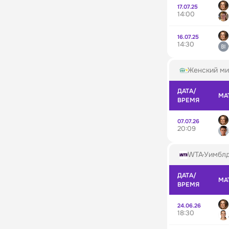
17.07.25
14:00
16.07.25
14:30
Женский ми
ДАТА/
МА
ВРЕМЯ
07.07.26
20:09
WTA
Уимблд
ДАТА/
МА
ВРЕМЯ
24.06.26
18:30