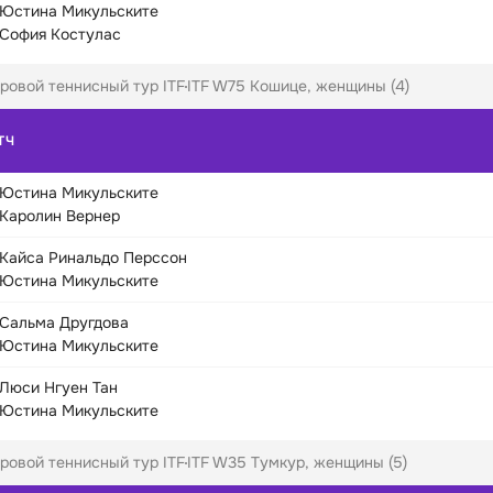
Юстина Микульските
София Костулас
ровой теннисный тур ITF
ITF W75 Кошице, женщины (4)
ТЧ
Юстина Микульските
Каролин Вернер
Кайса Ринальдо Перссон
Юстина Микульските
Сальма Другдова
Юстина Микульските
Люси Нгуен Тан
Юстина Микульските
ровой теннисный тур ITF
ITF W35 Тумкур, женщины (5)