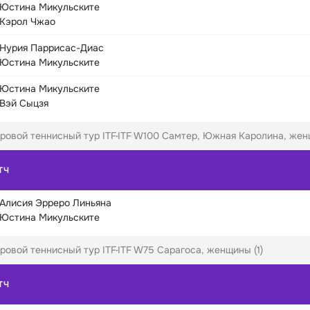
Юстина Микульските
Кэрол Чжао
Нурия Паррисас-Диас
Юстина Микульските
Юстина Микульските
Вэй Сыцзя
ровой теннисный тур ITF
ITF W100 Самтер, Южная Каролина, женщ
ТЧ
Алисия Эрреро Линьяна
Юстина Микульските
ровой теннисный тур ITF
ITF W75 Сарагоса, женщины (1)
ТЧ