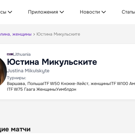
усы
Приложения
Новости
Стать
олина, женщины
Юстина Микульските
Lithuania
Юстина Микульските
Justina Mikulskyte
Турниры:
Варшава, Польша
ITF W50 Кнокке-Хейст, женщины
ITF W100 А
ITF W75 Гаага Женщины
Уимблдон
ие матчи