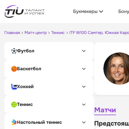
Букмекеры
Бон
Главная
Матч центр
Теннис
ITF W100 Самтер, Южная Кар
Футбол
Баскетбол
Хоккей
Теннис
Матчи
Настольный теннис
Предстоящ