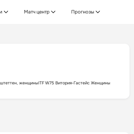
и
Матч центр
Прогнозы
мштеттен, женщины
ITF W75 Витория-Гастейс Женщины