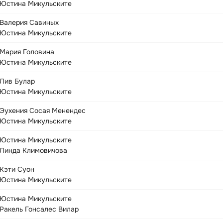
Юстина Микульските
Валерия Савиных
Юстина Микульските
Мария Головина
Юстина Микульските
Лив Булар
Юстина Микульските
Эухения Сосая Менендес
Юстина Микульските
Юстина Микульските
Линда Климовичова
Кэти Суон
Юстина Микульските
Юстина Микульските
Ракель Гонсалес Вилар