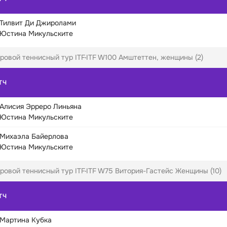
Тилвит Ди Джиролами
Юстина Микульските
ровой теннисный тур ITF
ITF W100 Амштеттен, женщины (2)
ТЧ
Алисия Эрреро Линьяна
Юстина Микульските
Михаэла Байерлова
Юстина Микульските
ровой теннисный тур ITF
ITF W75 Витория-Гастейс Женщины (10)
ТЧ
Мартина Кубка