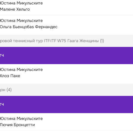
Юстина Микульските
Малене Хельго
Юстина Микульските
Ольга Бьенцобas Фернандес
ровой теннисный тур ITF
ITF W75 Гаага Женщины (1)
ТЧ
Юстина Микульските
Хлоэ Паке
он (4)
ТЧ
Юстина Микульските
Лючия Бронцетти