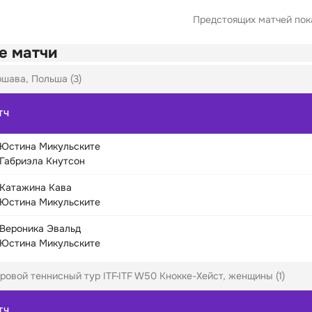
Предстоящих матчей пока
е матчи
шава, Польша (3)
ТЧ
Юстина Микульските
Габриэла Кнутсон
Катажина Кава
Юстина Микульските
Вероника Эвальд
Юстина Микульските
ровой теннисный тур ITF
ITF W50 Кнокке-Хейст, женщины (1)
ТЧ