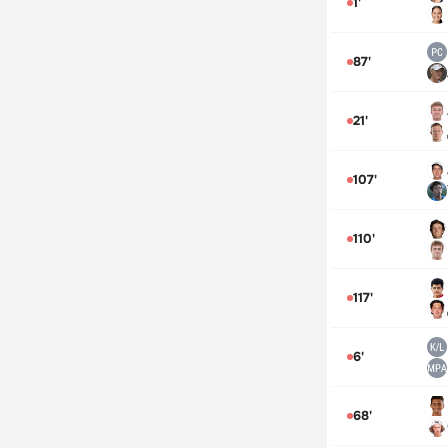
1'
87'
21'
107'
110'
117'
6'
68'