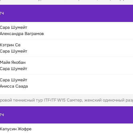
ТЧ
Сара Шумейт
Александра Ваграмов
Кэтрин Се
Сара Шумейт
Майя Якобан
Сара Шумейт
Сара Шумейт
Анисса Саада
ровой теннисный тур ITF
ITF W15 Самтер, женский одиночный разр
ТЧ
Капусин Жофре