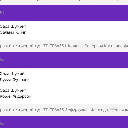
ТЧ
Сара Шумейт
Сальма Юинг
ровой теннисный тур ITF
ITF W35 Шарлотт, Северная Каролина Ж
ТЧ
Сара Шумейт
Луиза Фуллана
Сара Шумейт
Робин Андерсон
ровой теннисный тур ITF
ITF W35 Зефирхиллс, Флорида, Женщины
ТЧ