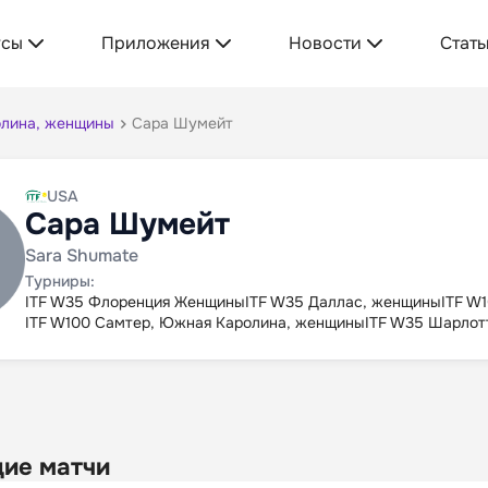
усы
Приложения
Новости
Стать
олина, женщины
Сара Шумейт
USA
Сара Шумейт
Sara Shumate
Турниры:
ITF W35 Флоренция Женщины
ITF W35 Даллас, женщины
ITF W
ITF W100 Самтер, Южная Каролина, женщины
ITF W35 Шарлот
ие матчи