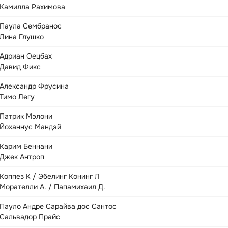
Камилла Рахимова
Паула Сембранос
Лина Глушко
Адриан Оецбах
Давид Фикс
Александр Фрусина
Тимо Легу
Патрик Мэлони
Йоханнус Мандэй
Карим Беннани
Джек Антроп
Коппез К / Эбелинг Конинг Л
Морателли А. / Папамихаил Д.
Пауло Андре Сарайва дос Сантос
Сальвадор Прайс