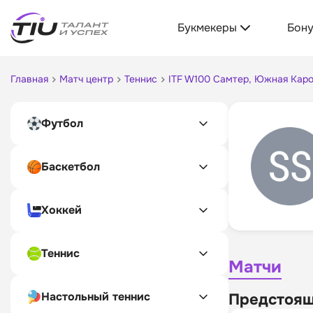
Букмекеры
Бон
Главная
Матч центр
Теннис
ITF W100 Самтер, Южная Кар
Футбол
Баскетбол
Хоккей
Теннис
Матчи
Настольный теннис
Предстоящ