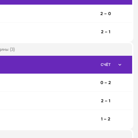
2 – 0
2 – 1
ины (3)
СЧЁТ
0 – 2
2 – 1
1 – 2