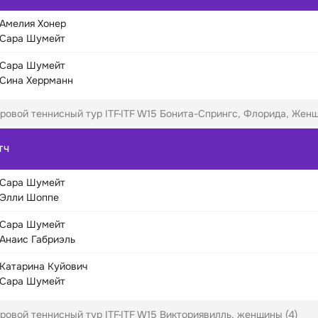
Амелия Хонер
Сара Шумейт
Сара Шумейт
Сина Херрманн
ровой теннисный тур ITF
ITF W15 Бонита-Спрингс, Флорида, Женщ
ТЧ
Сара Шумейт
Элли Шоппе
Сара Шумейт
Анаис Габриэль
Катарина Куйович
Сара Шумейт
ровой теннисный тур ITF
ITF W15 Викториявилль, женщины (4)