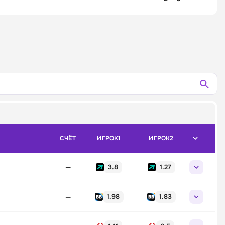
СЧЁТ
ИГРОК1
ИГРОК2
—
3.8
1.27
—
1.98
1.83