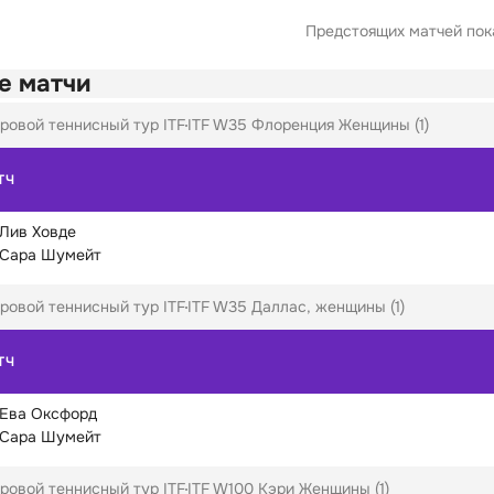
Предстоящих матчей пока
е матчи
ровой теннисный тур ITF
ITF W35 Флоренция Женщины (1)
ТЧ
Лив Ховде
Сара Шумейт
ровой теннисный тур ITF
ITF W35 Даллас, женщины (1)
ТЧ
Ева Оксфорд
Сара Шумейт
ровой теннисный тур ITF
ITF W100 Кэри Женщины (1)