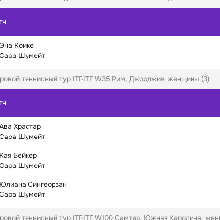
ТЧ
Эна Коике
Сара Шумейт
ровой теннисный тур ITF
ITF W35 Рим, Джорджия, женщины (3)
ТЧ
Ава Храстар
Сара Шумейт
Кая Бейкер
Сара Шумейт
Юлиана Сингеорзан
Сара Шумейт
ровой теннисный тур ITF
ITF W100 Самтер, Южная Каролина, женщ