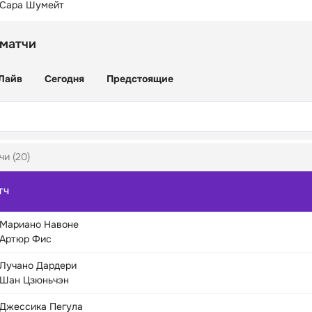
Сара Шумейт
 матчи
Лайв
Сегодня
Предстоящие
чи (20)
ТЧ
Мариано Навоне
Артюр Фис
Лучано Дардери
Шан Цзюньчэн
Джессика Пегула