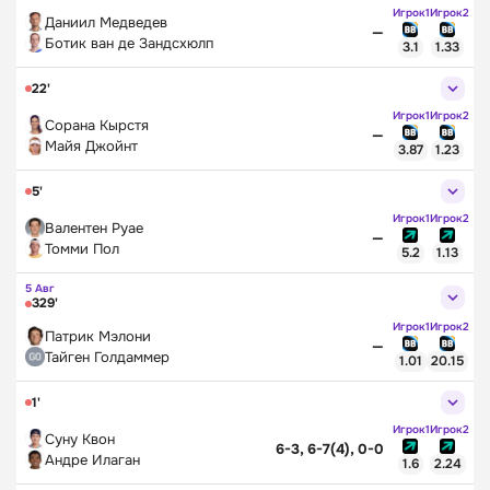
Букмекеры для ставок на киберспорт
НБА
НБА
Baltbet
Игрок1
Игрок2
Даниил Медведев
Букмекеры для профессиональных игроков
Единая Лига ВТБ
Единая Лига ВТБ
24Бет
—
Ботик ван де Зандсхюлп
3.1
1.33
Букмекеры для ставок на футбол
Евролига
Евролига
WNBA
WNBA
22'
Суперлига
Суперлига
Игрок1
Игрок2
Сорана Кырстя
Теннис
Теннис
—
Майя Джойнт
3.87
1.23
US Open 2026 ATP
ATP
US Open 2026 WTA
WTA
5'
Настольный теннис
Cincinnati ATP
Игрок1
Игрок2
Валентен Руае
Cincinnati WTA
Челленджер
—
Томми Пол
Настольный теннис
5.2
1.13
Лига Про
Чемпионат мира
Setka Cup
5 Авг
Волейбол
329'
Кубок мира
Игрок1
Игрок2
Чемпионат Европы
Лига Наций
Патрик Мэлони
—
WTT Champions Yokohama, MS
Суперлига России
Тайген Голдаммер
1.01
20.15
Киберспорт
WTT Champions Yokohama, WS
1'
Europe Smash Sweden, WS
IEM Cologne
Europe Smash Sweden, MS
The International
Игрок1
Игрок2
Суну Квон
6-3, 6-7(4), 0-0
Волейбол
Андре Илаган
1.6
2.24
Лига Наций