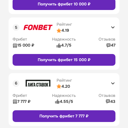
5/5
Получить фрибет 10 000 ₽
пользователей
Промокод
Бонусы
Коэффициенты
4/5
34
Линия в прематче
4/5
Рейтинг
Линия в лайве
Сайт
Приложение
4/5
4.19
Удобство платежей
4/5
Фрибет
Надежность
Отзывов
Служба поддержки
4/5
15 000 ₽
4.7/5
47
Бонусы и акции
5/5
Рейтинг 
5/5
Получить фрибет 15 000 ₽
пользователей
Промокод
Бонусы
Коэффициенты
4/5
10
Линия в прематче
4/5
Рейтинг
Линия в лайве
Сайт
Приложение
4/5
4.20
Удобство платежей
4/5
Фрибет
Надежность
Отзывов
Служба поддержки
5/5
7 777 ₽
4.55/5
43
Бонусы и акции
4/5
Рейтинг 
5/5
Получить фрибет 7 777 ₽
пользователей
Промокод
Бонусы
Коэффициенты
4/5
10