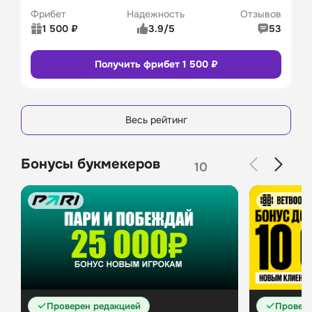
Удобство платежей
4/5
Фрибет
Надежность
Отзывов
Служба поддержки
4/5
1 500 ₽
3.9/5
53
Бонусы и акции
4/5
Рейтинг 
5/5
Получить фрибет 1 500 ₽
пользователей
Промокод
Бонусы
Коэффициенты
3/5
8
Линия в прематче
3/5
Линия в лайве
Сайт
Приложение
4/5
Весь рейтинг
Удобство платежей
4/5
Служба поддержки
4/5
Бонусы букмекеров
10
Бонусы и акции
4/5
Промокод
Бонусы
13
Сайт
Приложение
Проверен редакцией
Провере