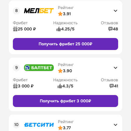
Сайт
Приложение
Линия в прематче
4/5
Рейтинг
Линия в лайве
4/5
3.91
Удобство платежей
4/5
Фрибет
Надежность
Отзывов
Служба поддержки
4/5
25 000 ₽
4.25/5
48
Бонусы и акции
4/5
Рейтинг 
5/5
Получить фрибет 25 000₽
пользователей
Промокод
Бонусы
Коэффициенты
4/5
15
Линия в прематче
4/5
Рейтинг
Линия в лайве
Сайт
Приложение
3/5
3.90
Удобство платежей
4/5
Фрибет
Надежность
Отзывов
Служба поддержки
4/5
3 000 ₽
4.3/5
41
Бонусы и акции
4/5
Рейтинг 
5/5
Получить фрибет 3 000₽
пользователей
Промокод
Бонусы
Коэффициенты
4/5
16
Линия в прематче
4/5
Рейтинг
Линия в лайве
Сайт
Приложение
3/5
3.77