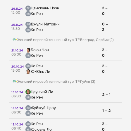
Цзысюань Цзэн
2 –
26.11.24
12:00
Ке Рен
0
Джули Мятович
0 –
25.11.24
13:30
Ке Рен
2
Женский мировой теннисный тур ITF
Белград, Сербия (2)
Боюн Чон
2 –
21.10.24
05:00
Ке Рен
0
Ке Рен
2 –
20.10.24
13:00
Ю-Юнь Ли
0
Женский мировой теннисный тур ITF
Гуйян (3)
Цзунъюй Ли
15.10.24
2 – 1
06:30
Ке Рен
Жуйжуй Цзоу
14.10.24
1 – 2
06:00
Ке Рен
Ке Рен
2 –
13.10.24
06:40
Юсюань Ло
0