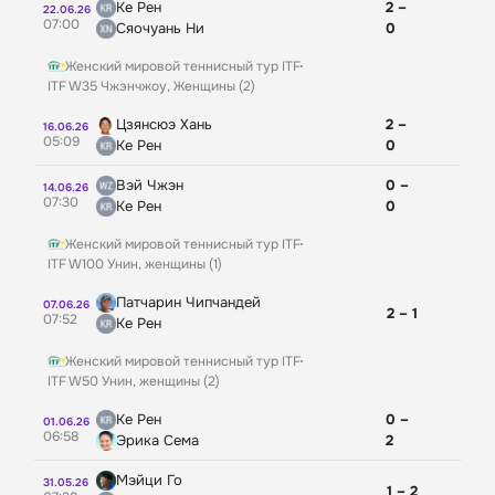
Букмекеры для ставок на киберспорт
НБА
НБА
Baltbet
Ке Рен
2 –
22.06.26
07:00
Букмекеры для профессиональных игроков
Единая Лига ВТБ
Единая Лига ВТБ
24Бет
Сяочуань Ни
0
Букмекеры для ставок на футбол
Евролига
Евролига
Женский мировой теннисный тур ITF
WNBA
WNBA
ITF W35 Чжэнчжоу, Женщины (2)
Суперлига
Суперлига
Цзянсюэ Хань
2 –
Теннис
Теннис
16.06.26
05:09
Ке Рен
0
US Open 2026 ATP
ATP
US Open 2026 WTA
WTA
Вэй Чжэн
0 –
14.06.26
07:30
Настольный теннис
Cincinnati ATP
Ке Рен
0
Cincinnati WTA
Челленджер
Женский мировой теннисный тур ITF
Настольный теннис
Лига Про
ITF W100 Унин, женщины (1)
Чемпионат мира
Setka Cup
Патчарин Чипчандей
Волейбол
07.06.26
Кубок мира
2 – 1
07:52
Ке Рен
Чемпионат Европы
Лига Наций
WTT Champions Yokohama, MS
Суперлига России
Женский мировой теннисный тур ITF
Киберспорт
ITF W50 Унин, женщины (2)
WTT Champions Yokohama, WS
Europe Smash Sweden, WS
IEM Cologne
Ке Рен
0 –
01.06.26
Europe Smash Sweden, MS
The International
06:58
Эрика Сема
2
Волейбол
Мэйци Го
31.05.26
Лига Наций
1 – 2