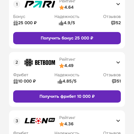
Рейтинг
4.64
Бонус
Надежность
Отзывов
25 000 ₽
4.9/5
52
Рейтинг 
5/5
Получить бонус 25 000 ₽
пользователей
Коэффициенты
5/5
Линия в прематче
4/5
Рейтинг
Линия в лайве
5/5
4.49
Удобство платежей
4/5
Фрибет
Надежность
Отзывов
Служба поддержки
5/5
10 000 ₽
4.85/5
51
Бонусы и акции
5/5
Рейтинг 
5/5
Получить фрибет 10 000 ₽
пользователей
Промокод
Бонусы
Коэффициенты
5/5
22
Линия в прематче
4/5
Рейтинг
Линия в лайве
Сайт
Приложение
5/5
4.36
Удобство платежей
4/5
Фрибет
Надежность
Отзывов