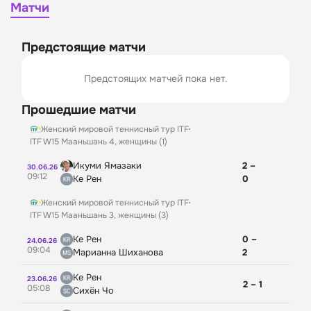
Матчи
Лига Чемпионов
Зенит
Betcity
Тенниси
Теннис
Настольный теннис
Баскетбол
Лига Европы
Спортбет
Bettery
Балтбет
Футбол
Волейбол
Теннис
24bet
Zenit
Беттери
Киберспорт
Настольный теннис
Предстоящие матчи
Рейтинги
Футбол
Спортбет
Зенит
Волейбол
Прочие категории
Лучшие букмекеры
РПЛ
24bet
Киберспорт
Предстоящих матчей пока нет.
Приложения для iOS
Футбол
Легальные букмекерские конторы
Фрибеты
Лига чемпионов
Российские букмекеры
Фрибеты без депозита
АПЛ
РПЛ
Leon
Прошедшие матчи
БК с мобильным приложением
Фрибет без отыгрыша
Серия А
Лига чемпионов
Zenit
Женский мировой теннисный тур ITF
Надежные букмекеры
Промокод без отыгрыша
Ла Лига
АПЛ
Лига Ставок
ITF W15 Мааньшань 4, женщины (1)
БК с гостевым демосчетом
Бонус за регистрацию без отыгрыша
Бундеслига
Серия А
Марафон
Икуми Ямазаки
2 –
30.06.26
БК с большими коэффициентами
Фрибеты сегодня
Лига Европы
Ла Лига
Melbet
09:12
Ке Рен
0
БК с минимальными депозитами
Лучшие фрибеты
Лига конференций
Бундеслига
Pari
Букмекеры для ставок на американский футбол
Фрибет новым игрокам
Лига наций
Лига Европы
Tennisi
Женский мировой теннисный тур ITF
ITF W15 Мааньшань 3, женщины (3)
Букмекеры для ставок на бейсбол
Новые БК с фрибетом
Суперкубок УЕФА
Лига конференций
Fonbet
Хоккей
Хоккей
Букмекеры для ставок на гольф
Фрибет 3000
Betcity
Ке Рен
0 –
24.06.26
Букмекеры для ставок на автогонки
Акции букмекерских контор при регистрации
КХЛ
КХЛ
BetBoom
09:04
Марианна Шиханова
2
Букмекеры для ставок на чемпионаты мира и Европы
Промокоды букмекеров
НХЛ
НХЛ
Bettery
Ке Рен
23.06.26
Букмекеры для ставок на дартс
Бездепозитные бонусы за регистрацию
АХЛ
АХЛ
Olimpbet
2 – 1
05:08
Сихён Чо
Баскетбол
Баскетбол
Букмекеры для ставок на скачки
Бездепозитные бонусы букмекеров
Winline