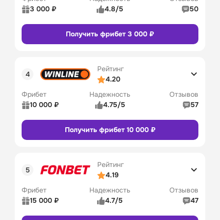
Служба поддержки
4/5
3 000 ₽
4.8/5
50
Бонусы и акции
5/5
Рейтинг 
5/5
Получить фрибет 3 000 ₽
пользователей
Промокод
Бонусы
Коэффициенты
5/5
42
Линия в прематче
5/5
Рейтинг
Линия в лайве
Сайт
Приложение
3/5
4.20
Удобство платежей
4/5
Фрибет
Надежность
Отзывов
Служба поддержки
5/5
10 000 ₽
4.75/5
57
Бонусы и акции
4/5
Рейтинг 
5/5
Получить фрибет 10 000 ₽
пользователей
Промокод
Бонусы
Коэффициенты
4/5
34
Линия в прематче
4/5
Рейтинг
Линия в лайве
Сайт
Приложение
4/5
4.19
Удобство платежей
4/5
Фрибет
Надежность
Отзывов
Служба поддержки
4/5
15 000 ₽
4.7/5
47
Бонусы и акции
5/5
Рейтинг 