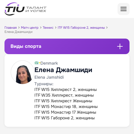
Главная
Матч центр
Теннис
ITF W15 Габороне 2, женщины
Елена Джамшиди
Популярные БК
Пари
Виды спорта
По букмекеру
БетБум
Леон
Pari
Приложения для Android
Винлайн
BetBoom
Denmark
Елена Джамшиди
Фонбет
Leon
Пари
Виды спорта
Марафон
Winline
БетБум
Elena Jamshidi
Бетсити
Fonbet
Леон
Баскетбол
Турниры:
Статьи о БК
ITF W15 Хиллкрест 2, женщины
Мелбет
Лига Ставок
Винлайн
Киберспорт
ITF W35 Хиллкрест, женщины
Winline
Лига Ставок
Марафон
Фонбет
Теннис
ITF W15 Хиллкрест Женщины
База знаний
По видам спорта
Олимпбет
Бет-М
Марафон
Хоккей
ITF W15 Монастир 18, женщины
Виды ставок
Тенниси
Baltbet
Бетсити
Футбол
Футбол
ITF W15 Монастир 17 Женщины
Футбол
По видам спорта
Основы ставок
Балтбет
Melbet
Мелбет
Хоккей
ITF W15 Габороне 2, женщины
Евролига
Сервисы
Бет-М
Olimpbet
Лига Ставок
Баскетбол
Футбол
Виды спорта
Кубок России
Беттери
Tennisi
Олимпбет
Теннис
Хоккей