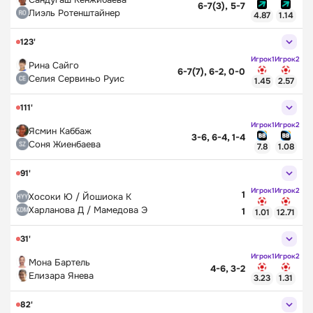
6-7(3), 5-7
Лиэль Ротенштайнер
4.87
1.14
123'
Игрок1
Игрок2
Рина Сайго
6-7(7), 6-2, 0-0
Селия Сервиньо Руис
1.45
2.57
111'
Игрок1
Игрок2
Ясмин Каббаж
3-6, 6-4, 1-4
Соня Жиенбаева
7.8
1.08
91'
Игрок1
Игрок2
1
Хосоки Ю / Йошиока К
Харланова Д / Мамедова Э
1
1.01
12.71
31'
Игрок1
Игрок2
Мона Бартель
4-6, 3-2
Елизара Янева
3.23
1.31
82'