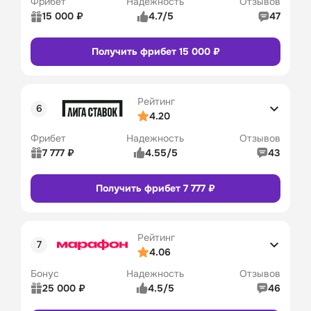
Фрибет
Надежность
Отзывов
Служба поддержки
4/5
15 000 ₽
4.7/5
47
Бонусы и акции
5/5
Рейтинг 
5/5
Получить фрибет 15 000 ₽
пользователей
Промокод
Бонусы
Коэффициенты
4/5
10
Линия в прематче
4/5
Рейтинг
Линия в лайве
Сайт
Приложение
4/5
4.20
Удобство платежей
4/5
Фрибет
Надежность
Отзывов
Служба поддержки
5/5
7 777 ₽
4.55/5
43
Бонусы и акции
4/5
Рейтинг 
5/5
Получить фрибет 7 777 ₽
пользователей
Промокод
Бонусы
Коэффициенты
4/5
10
Линия в прематче
4/5
Рейтинг
Сайт
Приложение
Линия в лайве
4/5
4.06
Удобство платежей
4/5
Бонус
Надежность
Отзывов
Служба поддержки
4/5
25 000 ₽
4.5/5
46
Бонусы и акции
5/5
Рейтинг 