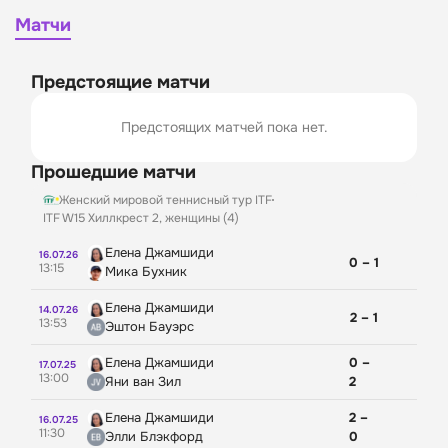
Лига Чемпионов
Зенит
Betcity
Тенниси
Теннис
Настольный теннис
Баскетбол
Матчи
Лига Европы
Спортбет
Bettery
Балтбет
Футбол
Волейбол
Теннис
24bet
Zenit
Беттери
Киберспорт
Настольный теннис
Предстоящие матчи
Рейтинги
Футбол
Спортбет
Зенит
Волейбол
Прочие категории
Лучшие букмекеры
РПЛ
24bet
Киберспорт
Приложения для iOS
Футбол
Предстоящих матчей пока нет.
Легальные букмекерские конторы
Фрибеты
Лига чемпионов
Российские букмекеры
Фрибеты без депозита
АПЛ
РПЛ
Leon
Прошедшие матчи
БК с мобильным приложением
Фрибет без отыгрыша
Серия А
Лига чемпионов
Zenit
Надежные букмекеры
Промокод без отыгрыша
Ла Лига
АПЛ
Лига Ставок
Женский мировой теннисный тур ITF
ITF W15 Хиллкрест 2, женщины (4)
БК с гостевым демосчетом
Бонус за регистрацию без отыгрыша
Бундеслига
Серия А
Марафон
БК с большими коэффициентами
Фрибеты сегодня
Лига Европы
Ла Лига
Melbet
Елена Джамшиди
16.07.26
0 – 1
БК с минимальными депозитами
Лучшие фрибеты
Лига конференций
Бундеслига
Pari
13:15
Мика Бухник
Букмекеры для ставок на американский футбол
Фрибет новым игрокам
Лига наций
Лига Европы
Tennisi
Елена Джамшиди
14.07.26
Букмекеры для ставок на бейсбол
Новые БК с фрибетом
Суперкубок УЕФА
Лига конференций
Fonbet
2 – 1
13:53
Эштон Бауэрс
Хоккей
Хоккей
Букмекеры для ставок на гольф
Фрибет 3000
Betcity
Букмекеры для ставок на автогонки
Акции букмекерских контор при регистрации
КХЛ
КХЛ
BetBoom
Елена Джамшиди
0 –
17.07.25
13:00
Букмекеры для ставок на чемпионаты мира и Европы
Промокоды букмекеров
НХЛ
НХЛ
Bettery
Яни ван Зил
2
Букмекеры для ставок на дартс
Бездепозитные бонусы за регистрацию
АХЛ
АХЛ
Olimpbet
Елена Джамшиди
2 –
16.07.25
Баскетбол
Баскетбол
Букмекеры для ставок на скачки
Бездепозитные бонусы букмекеров
Winline
11:30
Элли Блэкфорд
0