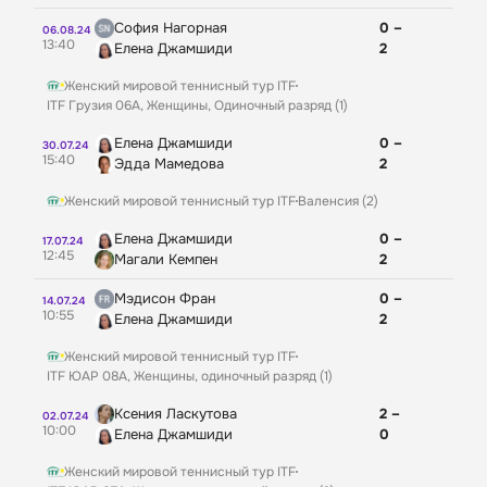
София Нагорная
0 –
06.08.24
13:40
Елена Джамшиди
2
Женский мировой теннисный тур ITF
ITF Грузия 06A, Женщины, Одиночный разряд (1)
Елена Джамшиди
0 –
30.07.24
15:40
Эдда Мамедова
2
Женский мировой теннисный тур ITF
Валенсия (2)
Елена Джамшиди
0 –
17.07.24
12:45
Магали Кемпен
2
Мэдисон Фран
0 –
14.07.24
10:55
Елена Джамшиди
2
Женский мировой теннисный тур ITF
ITF ЮАР 08A, Женщины, одиночный разряд (1)
Ксения Ласкутова
2 –
02.07.24
10:00
Елена Джамшиди
0
Женский мировой теннисный тур ITF