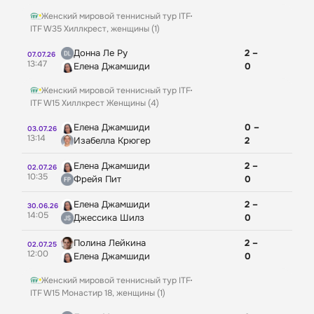
Букмекеры для ставок на киберспорт
НБА
НБА
Baltbet
Женский мировой теннисный тур ITF
Букмекеры для профессиональных игроков
Единая Лига ВТБ
Единая Лига ВТБ
24Бет
ITF W35 Хиллкрест, женщины (1)
Букмекеры для ставок на футбол
Евролига
Евролига
WNBA
WNBA
Донна Ле Ру
2 –
07.07.26
13:47
Суперлига
Суперлига
Елена Джамшиди
0
Теннис
Теннис
Женский мировой теннисный тур ITF
US Open 2026 ATP
ATP
ITF W15 Хиллкрест Женщины (4)
US Open 2026 WTA
WTA
Елена Джамшиди
0 –
Настольный теннис
03.07.26
Cincinnati ATP
13:14
Изабелла Крюгер
2
Cincinnati WTA
Челленджер
Настольный теннис
Лига Про
Елена Джамшиди
2 –
02.07.26
10:35
Чемпионат мира
Setka Cup
Фрейя Пит
0
Волейбол
Кубок мира
Елена Джамшиди
2 –
30.06.26
Чемпионат Европы
Лига Наций
14:05
Джессика Шилз
0
WTT Champions Yokohama, MS
Суперлига России
Киберспорт
Полина Лейкина
2 –
WTT Champions Yokohama, WS
02.07.25
12:00
Елена Джамшиди
0
Europe Smash Sweden, WS
IEM Cologne
Europe Smash Sweden, MS
The International
Женский мировой теннисный тур ITF
Волейбол
ITF W15 Монастир 18, женщины (1)
Лига Наций