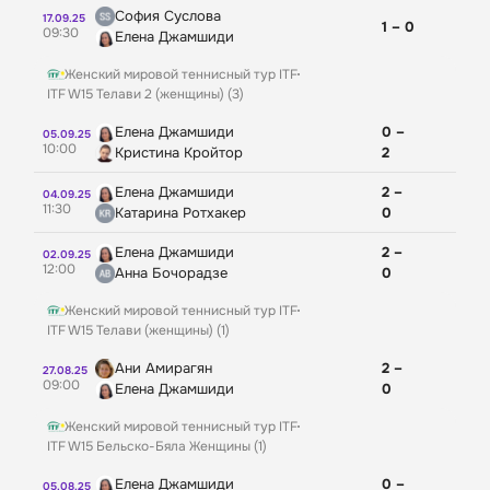
София Суслова
17.09.25
1 – 0
09:30
Елена Джамшиди
Женский мировой теннисный тур ITF
ITF W15 Телави 2 (женщины) (3)
Елена Джамшиди
0 –
05.09.25
10:00
Кристина Кройтор
2
Елена Джамшиди
2 –
04.09.25
11:30
Катарина Ротхакер
0
Елена Джамшиди
2 –
02.09.25
12:00
Анна Бочорадзе
0
Женский мировой теннисный тур ITF
ITF W15 Телави (женщины) (1)
Ани Амирагян
2 –
27.08.25
09:00
Елена Джамшиди
0
Женский мировой теннисный тур ITF
ITF W15 Бельско-Бяла Женщины (1)
Елена Джамшиди
0 –
05.08.25