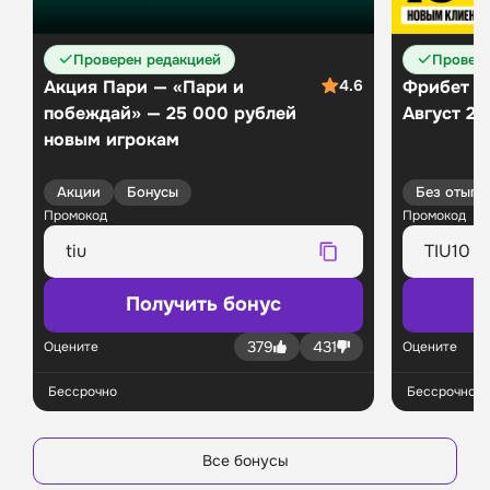
Проверен редакцией
Провере
Акция Пари — «Пари и
4.6
Фрибет Б
побеждай» — 25 000 рублей
Август 20
новым игрокам
Акции
Бонусы
Без отыгр
Промокод
Промокод
Получить бонус
П
379
431
Оцените
Оцените
Бессрочно
Бессрочно
Все бонусы