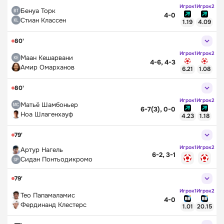
Игрок1
Игрок2
Бенуа Торк
4-0
Стиан Классен
1.19
4.09
80'
Игрок1
Игрок2
Маан Кешарвани
4-6, 4-3
Амир Омарханов
6.21
1.08
80'
Игрок1
Игрок2
Матьё Шамбоньер
6-7(3), 0-0
Ноа Шлагенхауф
4.23
1.18
79'
Игрок1
Игрок2
Артур Нагель
6-2, 3-1
Сидан Понтьодикромо
79'
Игрок1
Игрок2
Тео Папамаламис
4-0
Фердинанд Клестерс
1.01
20.15