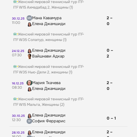
Женский мировой теннисный тур ITF
ITF W15 Ахмадабад 2, Женщины (1)
Мана Кавамура
2 –
30.12.25
11:00
Елена Джамшиди
0
Женский мировой теннисный тур ITF
ITF W35 Солапур, женщины (1)
Елена Джамшиди
0 –
24.12.25
07:30
Вайшнави Адкар
2
Женский мировой теннисный тур ITF
ITF W35 Нью-Дели 2, женщины (1)
Мария Ткачева
2 –
16.12.25
08:30
Елена Джамшиди
0
Женский мировой теннисный тур ITF
ITF W15 Мальта, Женщины (2)
Елена Джамшиди
30.10.25
0 – 1
12:30
София Феррарис
Елена Джамшиди
2 –
28.10.25
16:00