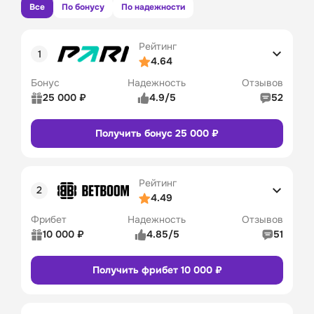
Все
По бонусу
По надежности
Рейтинг
4.64
Бонус
Надежность
Отзывов
25 000 ₽
4.9/5
52
Рейтинг 
5/5
Получить бонус 25 000 ₽
пользователей
Коэффициенты
5/5
Линия в прематче
4/5
Рейтинг
Линия в лайве
5/5
4.49
Удобство платежей
4/5
Фрибет
Надежность
Отзывов
Служба поддержки
5/5
10 000 ₽
4.85/5
51
Бонусы и акции
5/5
Рейтинг 
5/5
Получить фрибет 10 000 ₽
пользователей
Промокод
Бонусы
Коэффициенты
5/5
22
Линия в прематче
4/5