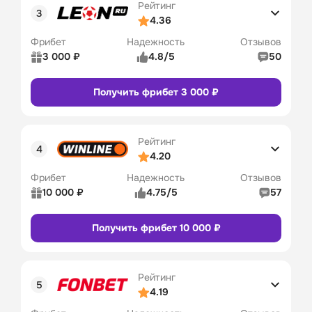
Рейтинг
Линия в лайве
Сайт
Приложение
5/5
4.36
Удобство платежей
4/5
Фрибет
Надежность
Отзывов
Служба поддержки
4/5
3 000 ₽
4.8/5
50
Бонусы и акции
5/5
Рейтинг 
5/5
Получить фрибет 3 000 ₽
пользователей
Промокод
Бонусы
Коэффициенты
5/5
42
Линия в прематче
5/5
Рейтинг
Линия в лайве
Сайт
Приложение
3/5
4.20
Удобство платежей
4/5
Фрибет
Надежность
Отзывов
Служба поддержки
5/5
10 000 ₽
4.75/5
57
Бонусы и акции
4/5
Рейтинг 
5/5
Получить фрибет 10 000 ₽
пользователей
Промокод
Бонусы
Коэффициенты
4/5
34
Линия в прематче
4/5
Рейтинг
Линия в лайве
Сайт
Приложение
4/5
4.19
Удобство платежей
4/5