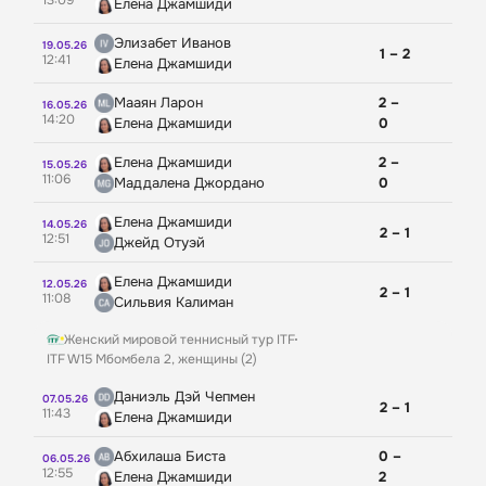
Елена Джамшиди
Элизабет Иванов
19.05.26
1 – 2
12:41
Елена Джамшиди
Мааян Ларон
2 –
16.05.26
14:20
Елена Джамшиди
0
Елена Джамшиди
2 –
15.05.26
11:06
Маддалена Джордано
0
Елена Джамшиди
14.05.26
2 – 1
12:51
Джейд Отуэй
Елена Джамшиди
12.05.26
2 – 1
11:08
Сильвия Калиман
Женский мировой теннисный тур ITF
ITF W15 Мбомбела 2, женщины (2)
Даниэль Дэй Чепмен
07.05.26
2 – 1
11:43
Елена Джамшиди
Абхилаша Биста
0 –
06.05.26
12:55
Елена Джамшиди
2