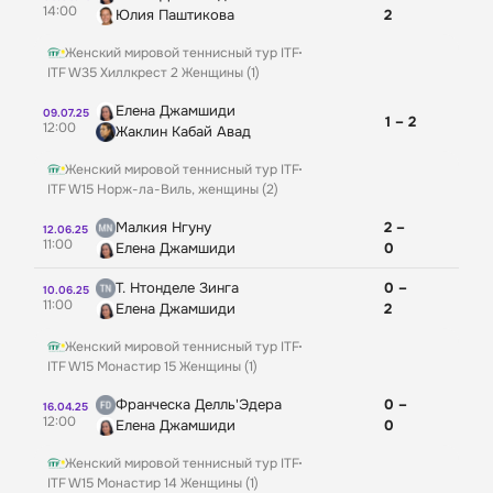
14:00
Юлия Паштикова
2
Женский мировой теннисный тур ITF
ITF W35 Хиллкрест 2 Женщины (1)
Елена Джамшиди
09.07.25
1 – 2
12:00
Жаклин Кабай Авад
Женский мировой теннисный тур ITF
ITF W15 Норж-ла-Виль, женщины (2)
Малкия Нгуну
2 –
12.06.25
11:00
Елена Джамшиди
0
Т. Нтонделе Зинга
0 –
10.06.25
11:00
Елена Джамшиди
2
Женский мировой теннисный тур ITF
ITF W15 Монастир 15 Женщины (1)
Франческа Делль'Эдера
0 –
16.04.25
12:00
Елена Джамшиди
0
Женский мировой теннисный тур ITF
ITF W15 Монастир 14 Женщины (1)