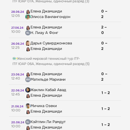
ITF ЮАР 07A, Женщины, одиночный разряд (3)
Елена Джамшиди
0 –
28.06.24
12:05
Элисса Ванлангондон
2
Елена Джамшиди
2 –
27.06.24
10:00
Н. Лиау А Фонг
0
Дарья Сувирджонкова
0 –
26.06.24
12:25
Елена Джамшиди
2
Женский мировой теннисный тур ITF
ITF ЮАР 06A, Женщины, одиночный разряд (5)
Елена Джамшиди
0 –
23.06.24
12:40
Матильде Мариани
2
Жаклин Кабай Авад
22.06.24
1 – 2
12:45
Елена Джамшиди
Мичика Озеки
21.06.24
1 – 2
10:00
Елена Джамшиди
Кэйтлин Ли Рамдут
20.06.24
1 – 2
10:00
Елена Джамшиди