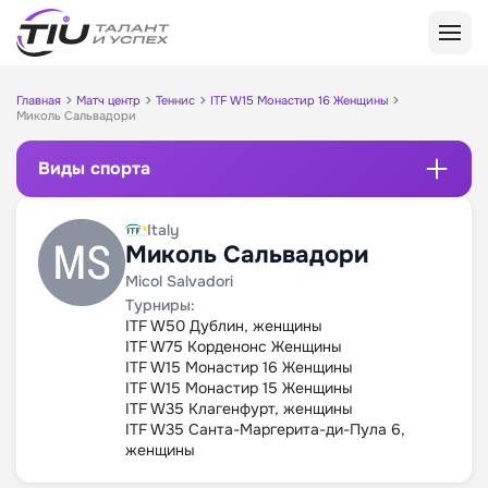
Главная
Матч центр
Теннис
ITF W15 Монастир 16 Женщины
Миколь Сальвадори
Популярные БК
Пари
Виды спорта
По букмекеру
БетБум
Леон
Pari
Приложения для Android
Винлайн
BetBoom
Italy
Миколь Сальвадори
Фонбет
Leon
Пари
Виды спорта
Марафон
Winline
БетБум
Micol Salvadori
Бетсити
Fonbet
Леон
Баскетбол
Турниры:
Статьи о БК
ITF W50 Дублин, женщины
Мелбет
Лига Ставок
Винлайн
Киберспорт
ITF W75 Корденонс Женщины
Winline
Лига Ставок
Марафон
Фонбет
Теннис
ITF W15 Монастир 16 Женщины
База знаний
По видам спорта
Олимпбет
Бет-М
Марафон
Хоккей
ITF W15 Монастир 15 Женщины
Виды ставок
Тенниси
Baltbet
Бетсити
Футбол
Футбол
ITF W35 Клагенфурт, женщины
Футбол
По видам спорта
Основы ставок
Балтбет
Melbet
Мелбет
Хоккей
ITF W35 Санта-Маргерита-ди-Пула 6,
женщины
Евролига
Сервисы
Бет-М
Olimpbet
Лига Ставок
Баскетбол
Футбол
Виды спорта
Кубок России
Беттери
Tennisi
Олимпбет
Теннис
Хоккей