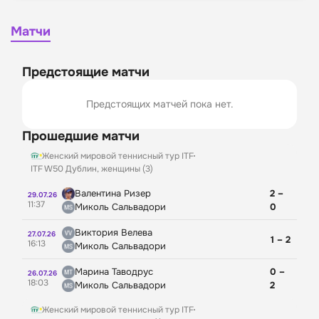
Лига Чемпионов
Зенит
Betcity
Тенниси
Теннис
Настольный теннис
Баскетбол
Лига Европы
Спортбет
Bettery
Балтбет
Футбол
Волейбол
Теннис
Матчи
24bet
Zenit
Беттери
Киберспорт
Настольный теннис
Рейтинги
Футбол
Спортбет
Зенит
Волейбол
Предстоящие матчи
Прочие категории
Лучшие букмекеры
РПЛ
24bet
Киберспорт
Приложения для iOS
Футбол
Легальные букмекерские конторы
Фрибеты
Лига чемпионов
Предстоящих матчей пока нет.
Российские букмекеры
Фрибеты без депозита
АПЛ
РПЛ
Leon
БК с мобильным приложением
Фрибет без отыгрыша
Серия А
Лига чемпионов
Zenit
Прошедшие матчи
Надежные букмекеры
Промокод без отыгрыша
Ла Лига
АПЛ
Лига Ставок
Женский мировой теннисный тур ITF
БК с гостевым демосчетом
Бонус за регистрацию без отыгрыша
Бундеслига
Серия А
Марафон
ITF W50 Дублин, женщины (3)
БК с большими коэффициентами
Фрибеты сегодня
Лига Европы
Ла Лига
Melbet
БК с минимальными депозитами
Лучшие фрибеты
Лига конференций
Бундеслига
Pari
Валентина Ризер
2 –
29.07.26
11:37
Букмекеры для ставок на американский футбол
Фрибет новым игрокам
Лига наций
Лига Европы
Tennisi
Миколь Сальвадори
0
Букмекеры для ставок на бейсбол
Новые БК с фрибетом
Суперкубок УЕФА
Лига конференций
Fonbet
Виктория Велева
27.07.26
Хоккей
Хоккей
Букмекеры для ставок на гольф
Фрибет 3000
Betcity
1 – 2
16:13
Миколь Сальвадори
Букмекеры для ставок на автогонки
Акции букмекерских контор при регистрации
КХЛ
КХЛ
BetBoom
Букмекеры для ставок на чемпионаты мира и Европы
Промокоды букмекеров
НХЛ
НХЛ
Bettery
Марина Таводрус
0 –
26.07.26
18:03
Миколь Сальвадори
2
Букмекеры для ставок на дартс
Бездепозитные бонусы за регистрацию
АХЛ
АХЛ
Olimpbet
Баскетбол
Баскетбол
Букмекеры для ставок на скачки
Бездепозитные бонусы букмекеров
Winline
Женский мировой теннисный тур ITF