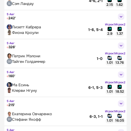
4-6, 2-1
Сэм Ландау
2.15
1.62
5 Авг
242'
Игрок1
Игрок2
Лизетт Кабрера
1-6, 5-4
Фиона Кроули
2.9
1.37
5 Авг
326'
Игрок1
Игрок2
Патрик Мэлони
1-0
Тайген Голдаммер
1.01
13.76
5 Авг
160'
Игрок1
Игрок2
Ма Есинь
6-1, 5-3
Клерви Нгуну
1.01
18.52
5 Авг
215'
Игрок1
Игрок2
Екатерина Овчаренко
6-3, 1-1
Стефани Якофф
1.01
16.05
5 Авг