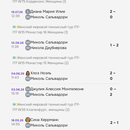
Букмекеры для ставок на киберспорт
НБА
НБА
Baltbet
ITF W75 Корденонс Женщины (1)
Букмекеры для профессиональных игроков
Единая Лига ВТБ
Единая Лига ВТБ
24Бет
Диана Мария Илие
2 –
19.07.26
Букмекеры для ставок на футбол
Евролига
Евролига
12:39
Миколь Сальвадори
0
WNBA
WNBA
Женский мировой теннисный тур ITF
Суперлига
Суперлига
ITF W15 Монастир 16 Женщины (1)
Теннис
Теннис
US Open 2026 ATP
ATP
Миколь Сальвадори
10.06.26
1 – 2
11:39
US Open 2026 WTA
WTA
Никола Даубнерова
Настольный теннис
Cincinnati ATP
Женский мировой теннисный тур ITF
Cincinnati WTA
Челленджер
ITF W15 Монастир 15 Женщины (2)
Настольный теннис
Лига Про
Хлоэ Ноэль
2 –
04.06.26
Чемпионат мира
Setka Cup
11:43
Миколь Сальвадори
0
Волейбол
Кубок мира
Чемпионат Европы
Лига Наций
Джулия Алессия Монтелеоне
0 –
03.06.26
15:19
WTT Champions Yokohama, MS
Суперлига России
Миколь Сальвадори
2
Киберспорт
WTT Champions Yokohama, WS
Женский мировой теннисный тур ITF
Europe Smash Sweden, WS
IEM Cologne
ITF W35 Клагенфурт, женщины (2)
Europe Smash Sweden, MS
The International
Сина Херрманн
Волейбол
18.05.26
2 – 1
14:55
Миколь Сальвадори
Лига Наций