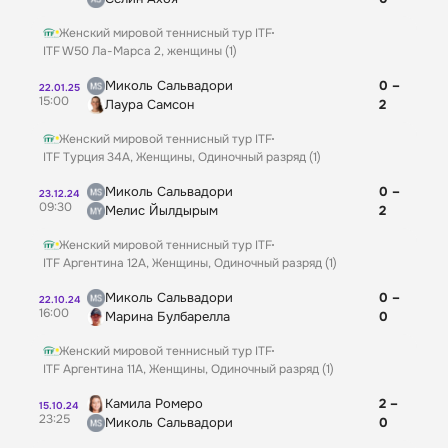
Женский мировой теннисный тур ITF
ITF W50 Ла-Марса 2, женщины (1)
Миколь Сальвадори
0 –
22.01.25
15:00
Лаура Самсон
2
Женский мировой теннисный тур ITF
ITF Турция 34A, Женщины, Одиночный разряд (1)
Миколь Сальвадори
0 –
23.12.24
09:30
Мелис Йылдырым
2
Женский мировой теннисный тур ITF
ITF Аргентина 12A, Женщины, Одиночный разряд (1)
Миколь Сальвадори
0 –
22.10.24
16:00
Марина Булбарелла
0
Женский мировой теннисный тур ITF
ITF Аргентина 11A, Женщины, Одиночный разряд (1)
Камила Ромеро
2 –
15.10.24
23:25
Миколь Сальвадори
0