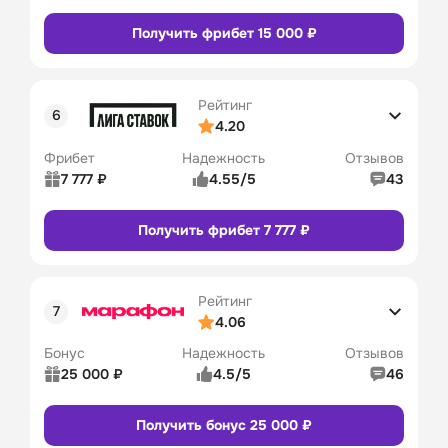
Рейтинг 
5/5
Получить фрибет 15 000 ₽
пользователей
Промокод
Бонусы
Коэффициенты
4/5
10
Линия в прематче
4/5
Рейтинг
Линия в лайве
Сайт
Приложение
4/5
4.20
Удобство платежей
4/5
Фрибет
Надежность
Отзывов
Служба поддержки
5/5
7 777 ₽
4.55/5
43
Бонусы и акции
4/5
Рейтинг 
5/5
Получить фрибет 7 777 ₽
пользователей
Промокод
Бонусы
Коэффициенты
4/5
10
Линия в прематче
4/5
Рейтинг
Сайт
Приложение
Линия в лайве
4/5
4.06
Удобство платежей
4/5
Бонус
Надежность
Отзывов
Служба поддержки
4/5
25 000 ₽
4.5/5
46
Бонусы и акции
5/5
Рейтинг 
5/5
Получить бонус 25 000 ₽
пользователей
Бонусы
17