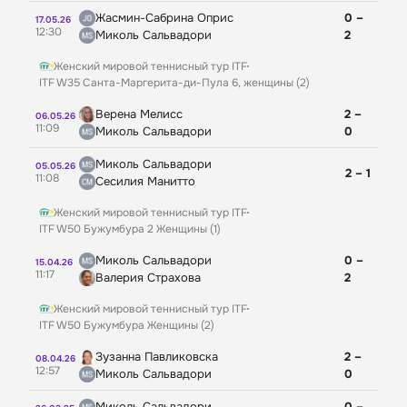
Чемпионат мира
Жасмин-Сабрина Оприс
0 –
17.05.26
12:30
Суперлига России
Миколь Сальвадори
2
Чемпионат Европы
Женский мировой теннисный тур ITF
Киберспорт
ITF W35 Санта-Маргерита-ди-Пула 6, женщины (2)
IEM Cologne
Верена Мелисс
2 –
06.05.26
The International
11:09
Миколь Сальвадори
0
Esports World Cup Counter Strike
Миколь Сальвадори
05.05.26
2 – 1
11:08
Сесилия Манитто
Женский мировой теннисный тур ITF
ITF W50 Бужумбура 2 Женщины (1)
Миколь Сальвадори
0 –
15.04.26
11:17
Валерия Страхова
2
Женский мировой теннисный тур ITF
ITF W50 Бужумбура Женщины (2)
Зузанна Павликовска
2 –
08.04.26
12:57
Миколь Сальвадори
0
Миколь Сальвадори
0 –