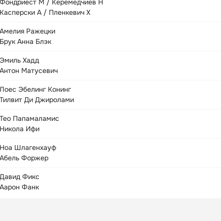
Фондриест М / Керемедчиев Н
Касперски А / Пленкевич Х
Амелия Ражецки
Брук Анна Блэк
Эмиль Хадд
Антон Матусевич
Лоес Эбелинг Конинг
Тилвит Ди Джиролами
Тео Папамаламис
Никола Ифи
Ноа Шлагенхауф
Абель Форжер
Давид Фикс
Аарон Фанк