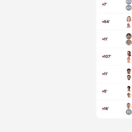
7'
54'
11'
107'
11'
5'
16'