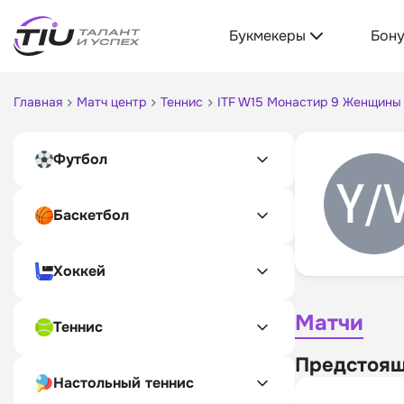
Букмекеры
Бон
Главная
Матч центр
Теннис
ITF W15 Монастир 9 Женщины
Футбол
Баскетбол
Хоккей
Матчи
Теннис
Предстоящ
Настольный теннис