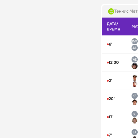
Теннис
Мат
ДАТА/
МА
ВРЕМЯ
6'
12:30
2'
20'
17'
7'