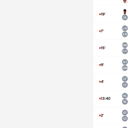
19'
7'
15'
9'
4'
13:40
2'