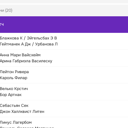
чи (20)
ТЧ
Блажкова К / Эйгельсбах Э В
Гейтманек А Дж / Урбанова Л
Анна Мари Вайсхейм
Арина Габриэла Василеску
Лейтон Ривера
Кароль Филар
Велько Крстич
Бор Артнак
Себастьян Сек
Джон Халлквист Литен
Линус Лагербом