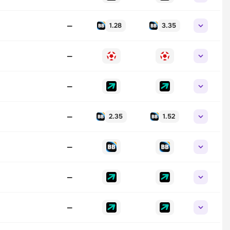
—
1.28
3.35
—
—
—
2.35
1.52
—
—
—