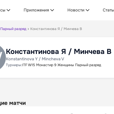
усы
Приложения
Новости
Стать
 Парный разряд
Константинова Я / Минчева В
Константинова Я / Минчева В
Konstantinova Y / Mincheva V
Турниры:
ITF W15 Монастир 9 Женщины Парный разряд
ие матчи