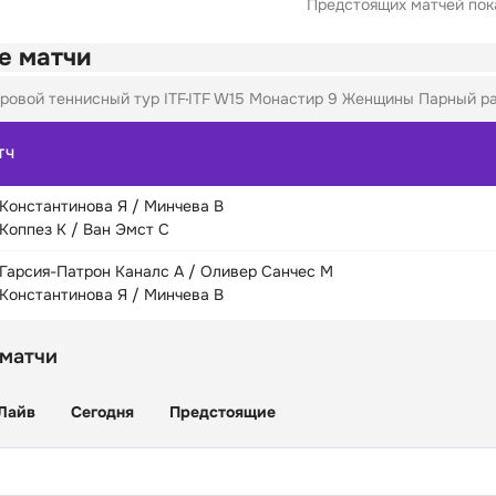
Предстоящих матчей пока
е матчи
ровой теннисный тур ITF
ITF W15 Монастир 9 Женщины Парный раз
ТЧ
Константинова Я / Минчева В
Коппез К / Ван Эмст С
Гарсия-Патрон Каналс А / Оливер Санчес М
Константинова Я / Минчева В
 матчи
Лайв
Сегодня
Предстоящие