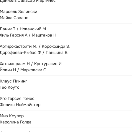
Даниэль Саласар Мартинес
Марсель Зелински
Майкл Савано
Ланик Т / Нованский М
Хиль Гарсия А / Маштаков Н
Аргирокастрити М. / Корокозиди Э.
Дорофеева-Рыбас Ф / Паншина В
Хатзиавраам Н / Кунтуракис И
Йович Н / Марковски О
Клаус Пининг
Тео Коутс
Уго Гарсия Гомес
Феликс Ноймайстер
Миа Кеулер
Каролина Голда