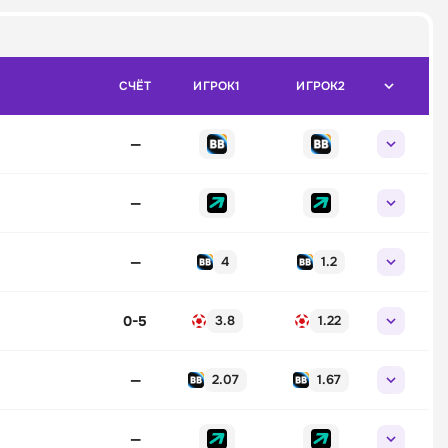
СЧЁТ
ИГРОК1
ИГРОК2
—
—
—
4
1.2
0-5
3.8
1.22
—
2.07
1.67
—