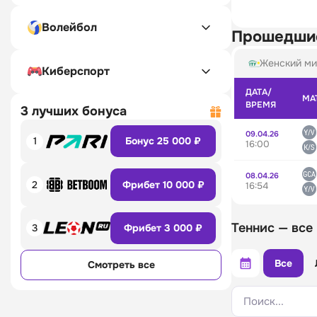
Волейбол
Прошедши
Женский ми
Киберспорт
ДАТА/
МА
ВРЕМЯ
3 лучших бонуса
09.04.26
1
Бонус 25 000 ₽
16:00
08.04.26
2
Фрибет 10 000 ₽
16:54
Теннис — все
3
Фрибет 3 000 ₽
Все
Смотреть все
Поиск...