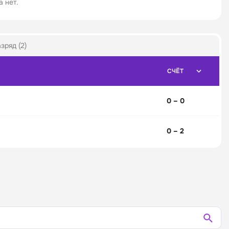
 нет.
ряд (2)
СЧЁТ
0 – 0
0 – 2